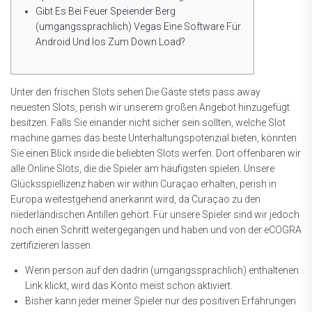
Gibt Es Bei Feuer Speiender Berg
(umgangssprachlich) Vegas Eine Software Für
Android Und Ios Zum Down Load?
Unter den frischen Slots sehen Die Gäste stets pass away
neuesten Slots, perish wir unserem großen Angebot hinzugefügt
besitzen. Falls Sie einander nicht sicher sein sollten, welche Slot
machine games das beste Unterhaltungspotenzial bieten, könnten
Sie einen Blick inside die beliebten Slots werfen. Dort offenbaren wir
alle Online Slots, die die Spieler am häufigsten spielen. Unsere
Glücksspiellizenz haben wir within Curaçao erhalten, perish in
Europa weitestgehend anerkannt wird, da Curaçao zu den
niederländischen Antillen gehört. Für unsere Spieler sind wir jedoch
noch einen Schritt weitergegangen und haben und von der eCOGRA
zertifizieren lassen.
Wenn person auf den dadrin (umgangssprachlich) enthaltenen
Link klickt, wird das Konto meist schon aktiviert.
Bisher kann jeder meiner Spieler nur des positiven Erfahrungen