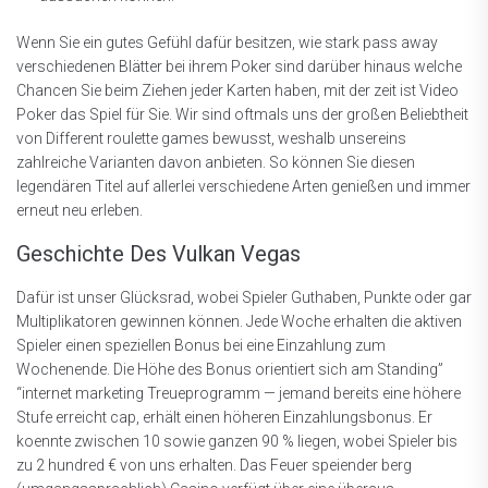
Wenn Sie ein gutes Gefühl dafür besitzen, wie stark pass away
verschiedenen Blätter bei ihrem Poker sind darüber hinaus welche
Chancen Sie beim Ziehen jeder Karten haben, mit der zeit ist Video
Poker das Spiel für Sie. Wir sind oftmals uns der großen Beliebtheit
von Different roulette games bewusst, weshalb unsereins
zahlreiche Varianten davon anbieten. So können Sie diesen
legendären Titel auf allerlei verschiedene Arten genießen und immer
erneut neu erleben.
Geschichte Des Vulkan Vegas
Dafür ist unser Glücksrad, wobei Spieler Guthaben, Punkte oder gar
Multiplikatoren gewinnen können. Jede Woche erhalten die aktiven
Spieler einen speziellen Bonus bei eine Einzahlung zum
Wochenende. Die Höhe des Bonus orientiert sich am Standing”
“internet marketing Treueprogramm — jemand bereits eine höhere
Stufe erreicht cap, erhält einen höheren Einzahlungsbonus. Er
koennte zwischen 10 sowie ganzen 90 % liegen, wobei Spieler bis
zu 2 hundred € von uns erhalten. Das Feuer speiender berg