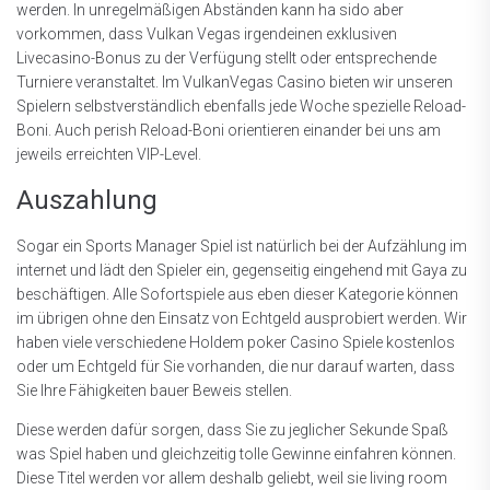
werden. In unregelmäßigen Abständen kann ha sido aber
vorkommen, dass Vulkan Vegas irgendeinen exklusiven
Livecasino-Bonus zu der Verfügung stellt oder entsprechende
Turniere veranstaltet. Im VulkanVegas Casino bieten wir unseren
Spielern selbstverständlich ebenfalls jede Woche spezielle Reload-
Boni. Auch perish Reload-Boni orientieren einander bei uns am
jeweils erreichten VIP-Level.
Auszahlung
Sogar ein Sports Manager Spiel ist natürlich bei der Aufzählung im
internet und lädt den Spieler ein, gegenseitig eingehend mit Gaya zu
beschäftigen. Alle Sofortspiele aus eben dieser Kategorie können
im übrigen ohne den Einsatz von Echtgeld ausprobiert werden. Wir
haben viele verschiedene Holdem poker Casino Spiele kostenlos
oder um Echtgeld für Sie vorhanden, die nur darauf warten, dass
Sie Ihre Fähigkeiten bauer Beweis stellen.
Diese werden dafür sorgen, dass Sie zu jeglicher Sekunde Spaß
was Spiel haben und gleichzeitig tolle Gewinne einfahren können.
Diese Titel werden vor allem deshalb geliebt, weil sie living room