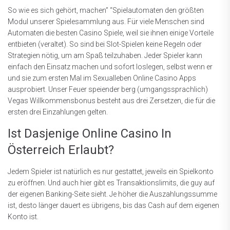
So wie es sich gehört, machen” “Spielautomaten den größten
Modul unserer Spielesammlung aus. Für viele Menschen sind
Automaten die besten Casino Spiele, weil sie ihnen einige Vorteile
entbieten (veraltet). So sind bei Slot-Spielen keine Regeln oder
Strategien nötig, um am Spaß teilzuhaben. Jeder Spieler kann
einfach den Einsatz machen und sofort loslegen, selbst wenn er
und sie zum ersten Mal im Sexualleben Online Casino Apps
ausprobiert. Unser Feuer speiender berg (umgangssprachlich)
Vegas Willkommensbonus besteht aus drei Zersetzen, die für die
ersten drei Einzahlungen gelten.
Ist Dasjenige Online Casino In
Österreich Erlaubt?
Jedem Spieler ist natürlich es nur gestattet, jeweils ein Spielkonto
zu eröffnen. Und auch hier gibt es Transaktionslimits, die guy auf
der eigenen Banking-Seite sieht. Je höher die Auszahlungssumme
ist, desto länger dauert es übrigens, bis das Cash auf dem eigenen
Konto ist.