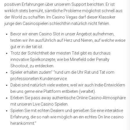
positiven Erfahrungen über unserem Support berichten. Er ist
wirklich stets bemüht, sämtliche Probleme möglichst schnell aus
der World zu schaffen. Im Casino Vegas darf dieser Klassiker
junge den Casinospielen schlechthin natürlich nicht fehlen.
Bevor wir einen Casino Slot in unser Angebot aufnehmen,
testen wir ihn ausführlich auf Herz und Nieren, auf welche weise
gut er in der tat ist.
Trotz der Schlichtheit der meisten Titel gibt es durchaus
innovative Spielkonzepte, wie bei Minefield oder Penalty
Shootout, zu entdecken.
Spieler erhalten zudem” “rund um die Uhr Rat und Tat vom
professionellen Kundenservice.
Dabei sind natürlich viele weitere, weil wir auch Indie-Entwicklern
bei uns gerne eine Plattform entbieten (veraltet).
Erleben Sie pass away authentische Online Casino-Atmosphäre
mit unseren Live Casino Spielen.
Spielen Sie mit echten Dealern und genießen Sie eine interaktive
Erfahrung, die so nah wie möglich an ein echtes On line casino
herankommt.”