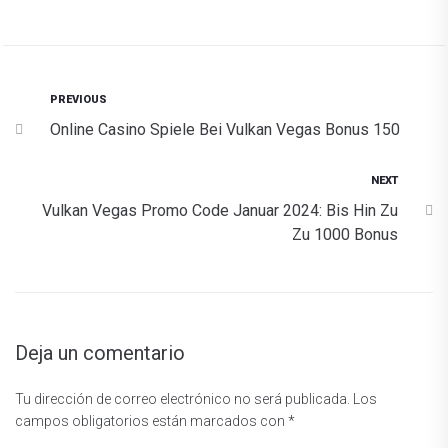
PREVIOUS
Online Casino Spiele Bei Vulkan Vegas Bonus 150
NEXT
Vulkan Vegas Promo Code Januar 2024: Bis Hin Zu
Zu 1000 Bonus
Deja un comentario
Tu dirección de correo electrónico no será publicada.
Los
campos obligatorios están marcados con
*