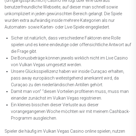
(umgangssprachlich) Casino verfügt über eine überaus
benutzerfreundliche Webseite, auf dieser man schnell sowie
unkompliziert in jeden gewünschten Bereich gelangt. Die Spiele
wurden extra aufwändig inside mehrere Kategorien als nur
Automaten- sowie Karten- oder Live-Spiele eingegliedert.
Sicher ist natürlich, dass verschiedene Faktoren eine Rolle
spielen und es keine eindeutige oder offensichtliche Antwort auf
die Frage gibt.
Die Bonusbeträge können jeweils wirklich nicht im Live Casino
von Vulkan Vegas umgesetzt werden.
Unsere Glücksspiellizenz haben wir inside Curaçao erhalten,
pass away europäisch weitestgehend anerkannt wird, da
Curaçao zu den niederländischen Antillen gehört.
Damit man von” “diesen Vorteilen profitieren muss, muss man
einander zunächst im Vulkan Vegas registrieren.
Ein kleines bisschen dieser Verluste aus dieser
vorangegangenen Woche möchten wir mit meinem Cashback-
Programm ausgleichen.
Spieler die häufig im Vulkan Vegas Casino online spielen, nutzen