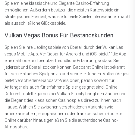
Spielern eine klassische und Elegante Casino-Erfahrung
ermöglichen. Außerdem besitzen die meisten Kartenspiele ein
strategisches Element, was sie für viele Spieler interessanter macht
als ausschlie?liche Glücksspiele.
Vulkan Vegas Bonus Für Bestandskunden
Spielen Sie Ihre Lieblingsspiele von überall durch der Vulkan Las
vegas Mobile App. Verfügbar für Android und iOS, bietet” “die App
eine nahtlose und benutzerfreundliche Erfahrung, sodass Sie
jederzeit und überall zocken können. Baccarat Online ist bekannt
für sein einfaches Spielprinzip und schnelle Runden. Vulkan Vegas
bietet verschiedene Baccarat-Versionen, perish sowohl für
Anfänger als auch für erfahrene Spieler geeignet sind. Online
Different roulette games bei Vulkan Sin city bringt den Zauber und
die Eleganz des klassischen Casinospiels direkt zu Ihnen nach
Hause. Wählen Sie zwischen verschiedenen Varianten wie
amerikanischem, europäischem oder französischem Roulette
Online darüber hinaus genießen Sie die authentische Casino-
Atmosphäre.