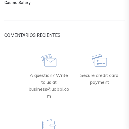
Casino Salary
COMENTARIOS RECIENTES
A question? Write
Secure credit card
to us at
payment
business@uobbi.co
m