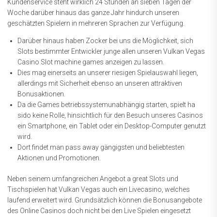
Kundenservice steht wirklich 24 Stunden an sieben Tagen der
Woche darüber hinaus das ganze Jahr hindurch unseren
geschätzten Spielern in mehreren Sprachen zur Verfügung.
Darüber hinaus haben Zocker bei uns die Möglichkeit, sich
Slots bestimmter Entwickler junge allen unseren Vulkan Vegas
Casino Slot machine games anzeigen zu lassen.
Dies mag einerseits an unserer riesigen Spielauswahl liegen,
allerdings mit Sicherheit ebenso an unseren attraktiven
Bonusaktionen.
Da die Games betriebssystemunabhängig starten, spielt ha
sido keine Rolle, hinsichtlich für den Besuch unseres Casinos
ein Smartphone, ein Tablet oder ein Desktop-Computer genutzt
wird.
Dort findet man pass away gängigsten und beliebtesten
Aktionen und Promotionen.
Neben seinem umfangreichen Angebot a great Slots und
Tischspielen hat Vulkan Vegas auch ein Livecasino, welches
laufend erweitert wird. Grundsätzlich können die Bonusangebote
des Online Casinos doch nicht bei den Live Spielen eingesetzt