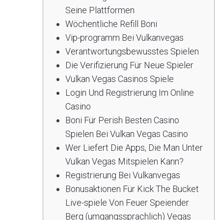
Seine Plattformen
Wöchentliche Refill Boni
Vip-programm Bei Vulkanvegas
Verantwortungsbewusstes Spielen
Die Verifizierung Für Neue Spieler
Vulkan Vegas Casinos Spiele
Login Und Registrierung Im Online
Casino
Boni Für Perish Besten Casino
Spielen Bei Vulkan Vegas Casino
Wer Liefert Die Apps, Die Man Unter
Vulkan Vegas Mitspielen Kann?
Registrierung Bei Vulkanvegas
Bonusaktionen Für Kick The Bucket
Live-spiele Von Feuer Speiender
Berg (umgangssprachlich) Vegas