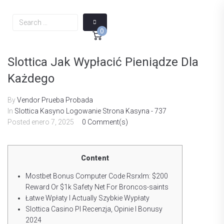
0
Slottica Jak Wypłacić Pieniądze Dla
Każdego
By
Vendor Prueba Probada
In
Slottica Kasyno Logowanie Strona Kasyna - 737
Posted
enero 7, 2025
0 Comment(s)
Content
Mostbet Bonus Computer Code Rsrxlm: $200
Reward Or $1k Safety Net For Broncos-saints
Łatwe Wpłaty I Actually Szybkie Wypłaty
Slottica Casino Pl Recenzja, Opinie I Bonusy
2024