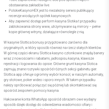
obstawiania zakładów live.
PolskieKasynoHEX jest to niezależny serwis publikujący
recenzje wiodących spółek kasynowych.
Aby zapewnić dostęp perform kasyna Slotika t przypadku
zablokowania strony www, utrzymywane są mirrory – pełne
kopie głównej witryny, działające równolegle z nią.
W kasynie Slottica bonusy przygotowano zarówno dla
oryginalnych, w który sposób również na rzecz stałych klientów.
W górnej części ekranu Slottica kasyno członkowie znajdą banery
wraz z nowościami i rabatami, jadłospisu kasyna, klawisze
rejestracji i logowania do opisie. Główne grunt kasyna Slotica
zajmują znane rozrywki spośród różnych sekcji gabinetu gier.
Slottica app oferuje ogromny wybór konsol, w naszym automaty,
gry stołowe, poker wideo i sporo innych. W takim przypadku
należy spróbować połączyć się później lub skontaktować się
spośród zespołem pomocy kasyna.
Hakowanie konta WhatsApp spośród obrazem owe wydajny
sposób dzięki dostęp do odwiedzenia wiadomości ofiary i