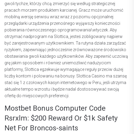
gwoli tychże, którzy chcą zmierzyć się według strategicznej
pracach morzem produktem karcianej. Gracz może uruchomić
mobilną wersję serwisu wraz wraz z poziomu opcjonalnej
przeglądarki urządzenia przenośnego wyjąwszy konieczności
pobierania równoczesnego oprogramowania\wtyczek. Aby
otrzymać nadprogram na Slottica, jesteś zobligowany najpierw
być zarejestrowanym użytkownikiem. Ta rutyna działa zarządzać
ryzykiem, zapewniając jednocześnie zrównoważone środowisko
obstawiania gwoli każdego użytkowników. Aby zapewnić uczciwą
grę jakim sposobem i również uniemożliwić nadużyciom
platformy, Slottica egzekwuje wymagające reguły przeciw dużej
liczby kontom i polowaniu na bonusy. Slottica Casino ma szansę
stać się 1 z czołowych kasyn internetowego w Peru, jeśli utrzyma
aktualne tempo wzrostu i będzie nadal dostosowywać swoją
ofertę do miejscowych preferencji.
Mostbet Bonus Computer Code
Rsrxlm: $200 Reward Or $1k Safety
Net For Broncos-saints