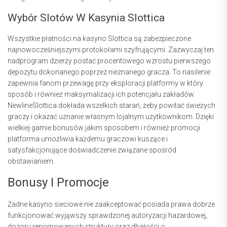
Wybór Slotów W Kasynia Slottica
Wszystkie płatności na kasyno Slottica są zabezpieczone
najnowocześniejszymi protokołami szyfrującymi. Zazwyczaj ten
nadprogram dzierży postać procentowego wzrostu pierwszego
depozytu dokonanego poprzez nieznanego gracza. To nasilenie
zapewnia fanom przewagę przy eksploracji platformy w który
sposób i również maksymalizacji ich potencjału zakładów.
NewlineSlottica dokłada wszelkich starań, żeby powitać świeżych
graczy i okazać uznanie własnym lojalnym użytkownikom. Dzięki
wielkiej gamie bonusów jakim sposobem i również promocji
platforma umożliwia każdemu graczowi kuszące i
satysfakcjonujące doświadczenie związane spośród
obstawianiem.
Bonusy I Promocje
Żadne kasyno sieciowe nie zaakceptować posiada prawa dobrze
funkcjonować wyjąwszy sprawdzonej autoryzacji hazardowej,
dozoru renomowanych struktury oraz dbałości o