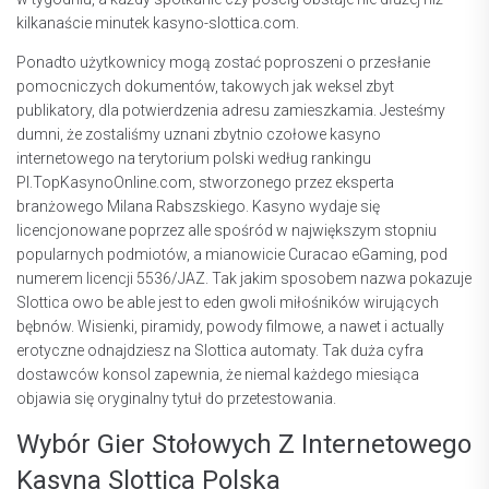
kilkanaście minutek kasyno-slottica.com.
Ponadto użytkownicy mogą zostać poproszeni o przesłanie
pomocniczych dokumentów, takowych jak weksel zbyt
publikatory, dla potwierdzenia adresu zamieszkamia. Jesteśmy
dumni, że zostaliśmy uznani zbytnio czołowe kasyno
internetowego na terytorium polski według rankingu
Pl.TopKasynoOnline.com, stworzonego przez eksperta
branżowego Milana Rabszskiego. Kasyno wydaje się
licencjonowane poprzez alle spośród w największym stopniu
popularnych podmiotów, a mianowicie Curacao eGaming, pod
numerem licencji 5536/JAZ. Tak jakim sposobem nazwa pokazuje
Slottica owo be able jest to eden gwoli miłośników wirujących
bębnów. Wisienki, piramidy, powody filmowe, a nawet i actually
erotyczne odnajdziesz na Slottica automaty. Tak duża cyfra
dostawców konsol zapewnia, że niemal każdego miesiąca
objawia się oryginalny tytuł do przetestowania.
Wybór Gier Stołowych Z Internetowego
Kasyna Slottica Polska