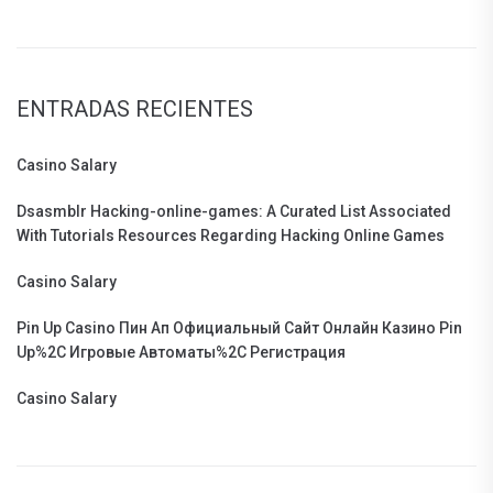
ENTRADAS RECIENTES
Casino Salary
Dsasmblr Hacking-online-games: A Curated List Associated
With Tutorials Resources Regarding Hacking Online Games
Casino Salary
Pin Up Casino Пин Ап Официальный Сайт Онлайн Казино Pin
Up%2C Игровые Автоматы%2C Регистрация
Casino Salary