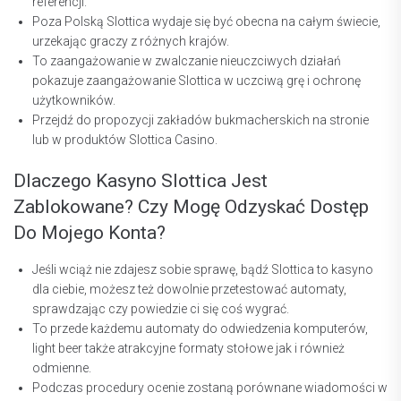
referencji.
Poza Polską Slottica wydaje się być obecna na całym świecie,
urzekając graczy z różnych krajów.
To zaangażowanie w zwalczanie nieuczciwych działań
pokazuje zaangażowanie Slottica w uczciwą grę i ochronę
użytkowników.
Przejdź do propozycji zakładów bukmacherskich na stronie
lub w produktów Slottica Casino.
Dlaczego Kasyno Slottica Jest
Zablokowane? Czy Mogę Odzyskać Dostęp
Do Mojego Konta?
Jeśli wciąż nie zdajesz sobie sprawę, bądź Slottica to kasyno
dla ciebie, możesz też dowolnie przetestować automaty,
sprawdzając czy powiedzie ci się coś wygrać.
To przede każdemu automaty do odwiedzenia komputerów,
light beer także atrakcyjne formaty stołowe jak i również
odmienne.
Podczas procedury ocenie zostaną porównane wiadomości w