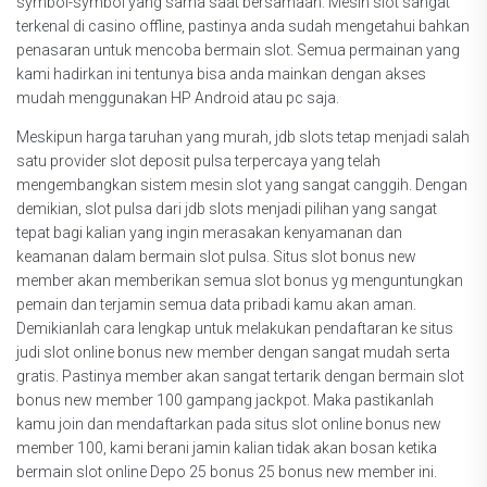
symbol-symbol yang sama saat bersamaan. Mesin slot sangat
terkenal di casino offline, pastinya anda sudah mengetahui bahkan
penasaran untuk mencoba bermain slot. Semua permainan yang
kami hadirkan ini tentunya bisa anda mainkan dengan akses
mudah menggunakan HP Android atau pc saja.
Meskipun harga taruhan yang murah, jdb slots tetap menjadi salah
satu provider slot deposit pulsa terpercaya yang telah
mengembangkan sistem mesin slot yang sangat canggih. Dengan
demikian, slot pulsa dari jdb slots menjadi pilihan yang sangat
tepat bagi kalian yang ingin merasakan kenyamanan dan
keamanan dalam bermain slot pulsa. Situs slot bonus new
member akan memberikan semua slot bonus yg menguntungkan
pemain dan terjamin semua data pribadi kamu akan aman.
Demikianlah cara lengkap untuk melakukan pendaftaran ke situs
judi slot online bonus new member dengan sangat mudah serta
gratis. Pastinya member akan sangat tertarik dengan bermain slot
bonus new member 100 gampang jackpot. Maka pastikanlah
kamu join dan mendaftarkan pada situs slot online bonus new
member 100, kami berani jamin kalian tidak akan bosan ketika
bermain slot online Depo 25 bonus 25 bonus new member ini.