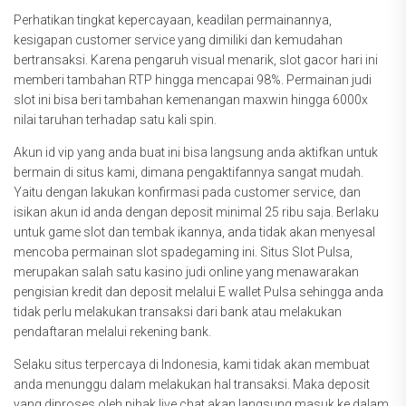
Perhatikan tingkat kepercayaan, keadilan permainannya,
kesigapan customer service yang dimiliki dan kemudahan
bertransaksi. Karena pengaruh visual menarik, slot gacor hari ini
memberi tambahan RTP hingga mencapai 98%. Permainan judi
slot ini bisa beri tambahan kemenangan maxwin hingga 6000x
nilai taruhan terhadap satu kali spin.
Akun id vip yang anda buat ini bisa langsung anda aktifkan untuk
bermain di situs kami, dimana pengaktifannya sangat mudah.
Yaitu dengan lakukan konfirmasi pada customer service, dan
isikan akun id anda dengan deposit minimal 25 ribu saja. Berlaku
untuk game slot dan tembak ikannya, anda tidak akan menyesal
mencoba permainan slot spadegaming ini. Situs Slot Pulsa,
merupakan salah satu kasino judi online yang menawarakan
pengisian kredit dan deposit melalui E wallet Pulsa sehingga anda
tidak perlu melakukan transaksi dari bank atau melakukan
pendaftaran melalui rekening bank.
Selaku situs terpercaya di Indonesia, kami tidak akan membuat
anda menunggu dalam melakukan hal transaksi. Maka deposit
yang diproses oleh pihak live chat akan langsung masuk ke dalam