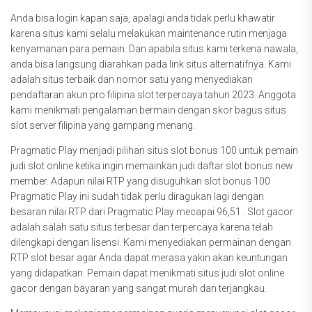
Anda bisa login kapan saja, apalagi anda tidak perlu khawatir
karena situs kami selalu melakukan maintenance rutin menjaga
kenyamanan para pemain. Dan apabila situs kami terkena nawala,
anda bisa langsung diarahkan pada link situs alternatifnya. Kami
adalah situs terbaik dan nomor satu yang menyediakan
pendaftaran akun pro filipina slot terpercaya tahun 2023. Anggota
kami menikmati pengalaman bermain dengan skor bagus situs
slot server filipina yang gampang menang.
Pragmatic Play menjadi pilihan situs slot bonus 100 untuk pemain
judi slot online ketika ingin memainkan judi daftar slot bonus new
member. Adapun nilai RTP yang disuguhkan slot bonus 100
Pragmatic Play ini sudah tidak perlu diragukan lagi dengan
besaran nilai RTP dari Pragmatic Play mecapai 96,51 . Slot gacor
adalah salah satu situs terbesar dan terpercaya karena telah
dilengkapi dengan lisensi. Kami menyediakan permainan dengan
RTP slot besar agar Anda dapat merasa yakin akan keuntungan
yang didapatkan. Pemain dapat menikmati situs judi slot online
gacor dengan bayaran yang sangat murah dan terjangkau.