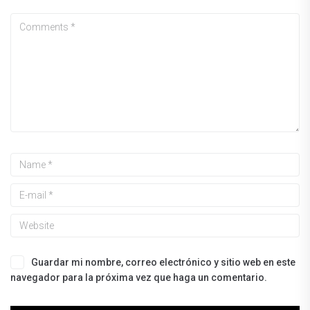
Guardar mi nombre, correo electrónico y sitio web en este
navegador para la próxima vez que haga un comentario.