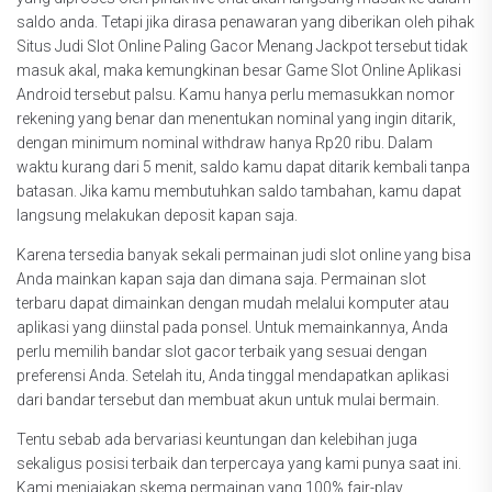
saldo anda. Tetapi jika dirasa penawaran yang diberikan oleh pihak
Situs Judi Slot Online Paling Gacor Menang Jackpot tersebut tidak
masuk akal, maka kemungkinan besar Game Slot Online Aplikasi
Android tersebut palsu. Kamu hanya perlu memasukkan nomor
rekening yang benar dan menentukan nominal yang ingin ditarik,
dengan minimum nominal withdraw hanya Rp20 ribu. Dalam
waktu kurang dari 5 menit, saldo kamu dapat ditarik kembali tanpa
batasan. Jika kamu membutuhkan saldo tambahan, kamu dapat
langsung melakukan deposit kapan saja.
Karena tersedia banyak sekali permainan judi slot online yang bisa
Anda mainkan kapan saja dan dimana saja. Permainan slot
terbaru dapat dimainkan dengan mudah melalui komputer atau
aplikasi yang diinstal pada ponsel. Untuk memainkannya, Anda
perlu memilih bandar slot gacor terbaik yang sesuai dengan
preferensi Anda. Setelah itu, Anda tinggal mendapatkan aplikasi
dari bandar tersebut dan membuat akun untuk mulai bermain.
Tentu sebab ada bervariasi keuntungan dan kelebihan juga
sekaligus posisi terbaik dan terpercaya yang kami punya saat ini.
Kami menjajakan skema permainan yang 100% fair-play