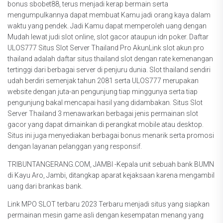
bonus sbobet88, terus menjadi kerap bermain serta
mengumpulkannya dapat membuat Kamu jadi orang kaya dalam
waktu yang pendek. Jadi Kamu dapat memperoleh uang dengan
Mudah lewat judi slot online, slot gacor ataupun idn poker. Daftar
ULOS777 Situs Slot Server Thailand Pro AkunLink slot akun pro
thailand adalah daftar situs thailand slot dengan rate kemenangan
tertinggi dari berbagai server di penjuru dunia. Slot thailand sendiri
udah berdiri semenjak tahun 2081 serta ULOS777 merupakan
website dengan juta-an pengunjung tiap minggunya serta tiap
pengunjung bakal mencapai hasil yang didambakan. Situs Slot
Server Thailand 3 menawarkan berbagai jenis permainan slot
gacor yang dapat dimainkan di perangkat mobile atau desktop.
Situs ini juga menyediakan berbagai bonus menarik serta promosi
dengan layanan pelanggan yang responsif.
TRIBUNTANGERANG.COM, JAMBI -Kepala unit sebuah bank BUMN
di Kayu Aro, Jambi, ditangkap aparat kejaksaan karena mengambil
uang dari brankas bank.
Link MPO SLOT terbaru 2023 Terbaru menjadi situs yang siapkan
permainan mesin game asli dengan kesempatan menang yang