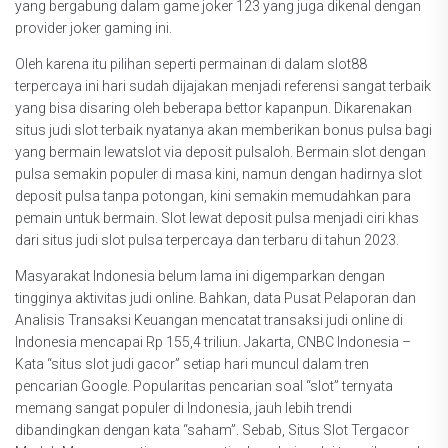
yang bergabung dalam game joker 123 yang juga dikenal dengan
provider joker gaming ini.
Oleh karena itu pilihan seperti permainan di dalam slot88
terpercaya ini hari sudah dijajakan menjadi referensi sangat terbaik
yang bisa disaring oleh beberapa bettor kapanpun. Dikarenakan
situs judi slot terbaik nyatanya akan memberikan bonus pulsa bagi
yang bermain lewatslot via deposit pulsaloh. Bermain slot dengan
pulsa semakin populer di masa kini, namun dengan hadirnya slot
deposit pulsa tanpa potongan, kini semakin memudahkan para
pemain untuk bermain. Slot lewat deposit pulsa menjadi ciri khas
dari situs judi slot pulsa terpercaya dan terbaru di tahun 2023.
Masyarakat Indonesia belum lama ini digemparkan dengan
tingginya aktivitas judi online. Bahkan, data Pusat Pelaporan dan
Analisis Transaksi Keuangan mencatat transaksi judi online di
Indonesia mencapai Rp 155,4 triliun. Jakarta, CNBC Indonesia –
Kata “situs slot judi gacor” setiap hari muncul dalam tren
pencarian Google. Popularitas pencarian soal “slot” ternyata
memang sangat populer di Indonesia, jauh lebih trendi
dibandingkan dengan kata “saham”. Sebab, Situs Slot Tergacor