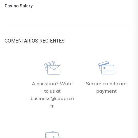
Casino Salary
COMENTARIOS RECIENTES
A question? Write
Secure credit card
to us at
payment
business@uobbi.co
m