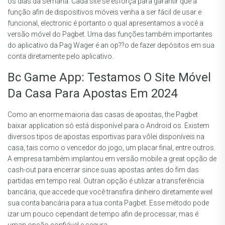
os dias da semana. Cada site se esforça para garantir que a
função afin de dispositivos móveis venha a ser fácil de usar e
funcional, electronic é portanto o qual apresentamos a você a
versão móvel do Pagbet. Uma das funções também importantes
do aplicativo da Pag Wager é an op??o de fazer depósitos em sua
conta diretamente pelo aplicativo.
Bc Game App: Testamos O Site Móvel
Da Casa Para Apostas Em 2024
Como an enorme maioria das casas de apostas, the Pagbet
baixar application só está disponível para o Android os. Existem
diversos tipos de apostas esportivas para vôlei disponíveis na
casa, tais como o vencedor do jogo, um placar final, entre outros.
A empresa também implantou em versão mobile a great opção de
cash-out para encerrar since suas apostas antes do fim das
partidas em tempo real. Outran opção é utilizar a transferência
bancária, que accede que você transfira dinheiro diretamente weil
sua conta bancária para a tua conta Pagbet. Esse método pode
izar um pouco cependant de tempo afin de processar, mas é