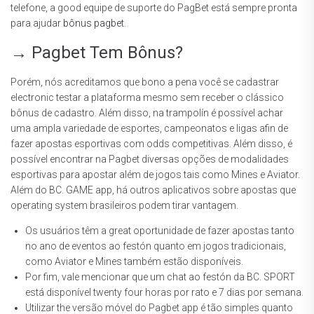
telefone, a good equipe de suporte do PagBet está sempre pronta
para ajudar
bônus pagbet
.
→ Pagbet Tem Bônus?
Porém, nós acreditamos que bono a pena você se cadastrar
electronic testar a plataforma mesmo sem receber o clássico
bônus de cadastro. Além disso, na trampolín é possível achar
uma ampla variedade de esportes, campeonatos e ligas afin de
fazer apostas esportivas com odds competitivas. Além disso, é
possível encontrar na Pagbet diversas opções de modalidades
esportivas para apostar além de jogos tais como Mines e Aviator.
Além do BC. GAME app, há outros aplicativos sobre apostas que
operating system brasileiros podem tirar vantagem.
Os usuários têm a great oportunidade de fazer apostas tanto
no ano de eventos ao festón quanto em jogos tradicionais,
como Aviator e Mines também estão disponíveis.
Por fim, vale mencionar que um chat ao festón da BC. SPORT
está disponível twenty four horas por rato e 7 dias por semana.
Utilizar the versão móvel do Pagbet app é tão simples quanto