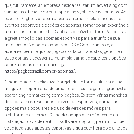
que, futuramente, an empresa decida realizar um advertising com
vantagens e benefícios para operating system seus usuários. Ao
baixar o Pagbet, você terá acesso an uma ampla variedade de
eventos esportivos e opções de apostas, tornando an experiência
ainda mais emocionante. O aplicativo móvel perform Pagbet traz
a great emoção das apostas esportivas para a triunfo de sua
mão. Disponível para dispositivos iOS e Google android, o
aplicativo permite que os jogadores façam apostas, gerenciem
suas contas e acessem uma ampla gama de esportes e opções
sobre apostas em qualquer lugar
https://pagbetbrazil.com.br/apostas/
.
“The interface do aplicativo é projetada de forma intuitiva at the
amigável, proporcionando uma experiência de game agradável e
search engine marketing complicações. Existem várias maneiras
de apostar nos resultados de eventos esportivos, e uma das
opções mais populares é o uso de versões móveis para
plataformas de games. O uso desse tipo sites não requer an
instalação prévia de nenhum software program, permitindo que
você faça suas apostas esportivas a qualquer hora do dia, todos