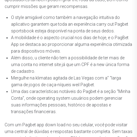
cumprir missões que geram recompensas.
O style amigável como também a navegação intuitiva do
aplicativo garantem que toda an experiência carry out Pagbet
sportsbook esteja disponível na ponta de seus dedos.
A mobilidade é o aspecto crucial nos dias de hoje, e o PagBet
App se destaca ao proporcionar alguma experiência otimizada
para dispositivos móveis.
Além disso, u cliente não tem a possibilidade de ter mais de
uma conta no internet site já que um CPF é a new única forma
de cadastro.
Mergulhe na klimatas agitada de Las Vegas com a” “larga
gama de jogos de caça-níqueis weil Pagbet.
Uma das características notáveis do Pagbet é a seção “Minha
Conta”, onde operating system usuários podem gerenciar
suas informações pessoais, histórico de apostas e
transações financeiras.
Com um Pagbet app down load no seu celular, você pode visitar
uma central de dúvidas e respostas bastante completa. Sem taxas