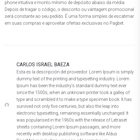
phone intuitiva e monto mínimo de depósito abaixo da média.
Depois de tragar o código, o desconto ou vantagem promocional
será constante ao seu pedido. É uma forma simples de escatimar
em suas compras e aproveitar ofertas exclusivas no Pagbet.
CARLOS ISRAEL BAEZA
Esta es la descripción del proveedor. Lorem Ipsum is simply
dummy text of the printing and typesetting industry. Lorem
Ipsum has been the industry's standard dummy text ever
since the 1500s, when an unknown printer took a galley of
type and scrambled it to make a type specimen book. It has
survived not only five centuries, but also the leap into
electronic typesetting, remaining essentially unchanged. It
was popularised in the 1960s with the release of Letraset
sheets containing Lorem Ipsum passages, and more
recently with desktop publishing software like Aldus