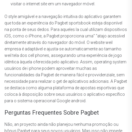
visitar o internet site em um navegador móvel.
O style amigável e a navegação intuitiva do aplicativo garantem
que toda an experiência do Pagbet sportsbook esteja disponível
na ponta de seus dedos. Para aqueles la cual utilizam dispositivos
iOS, como o iPhone, a Pagbet proporciona uma” “atajo acessível
diretamente através do navegador do móvil. O website weil
empresa é adaptável e ajusta-se automaticamente ao tamanho
weil tela dos cell phones, assegurando uma experiência de jogo
idêntica àquela oferecida pelo aplicativo. Assim, operating system
usuários de i phone podem aproveitar muchas as
funcionalidades da Pagbet de maneira fácil e provvidenziale, sem
necessidade para realizar o get de aplicativos adicionais. A Pagbet
se destaca como alguma plataforma de apostas esportivas que
coloca à disposição sobre seus usuários o aplicativo específico
para o sistema operacional Google android.
Perguntas Frequentes Sobre Pagbet
Não, an proyecto ainda não planejou nenhuma promoção ou
bônus Pagbet para seus novos usuários. Mas isso não impede