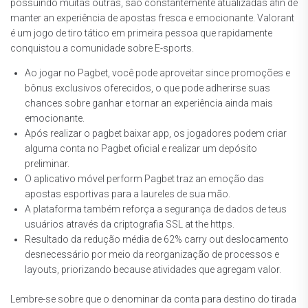
possuindo muitas outras, são constantemente atualizadas afin de
manter an experiência de apostas fresca e emocionante. Valorant
é um jogo de tiro tático em primeira pessoa que rapidamente
conquistou a comunidade sobre E-sports.
Ao jogar no Pagbet, você pode aproveitar since promoções e
bônus exclusivos oferecidos, o que pode adherirse suas
chances sobre ganhar e tornar an experiência ainda mais
emocionante.
Após realizar o pagbet baixar app, os jogadores podem criar
alguma conta no Pagbet oficial e realizar um depósito
preliminar.
O aplicativo móvel perform Pagbet traz an emoção das
apostas esportivas para a laureles de sua mão.
A plataforma também reforça a segurança de dados de teus
usuários através da criptografia SSL at the https.
Resultado da redução média de 62% carry out deslocamento
desnecessário por meio da reorganização de processos e
layouts, priorizando because atividades que agregam valor.
Lembre-se sobre que o denominar da conta para destino do tirada