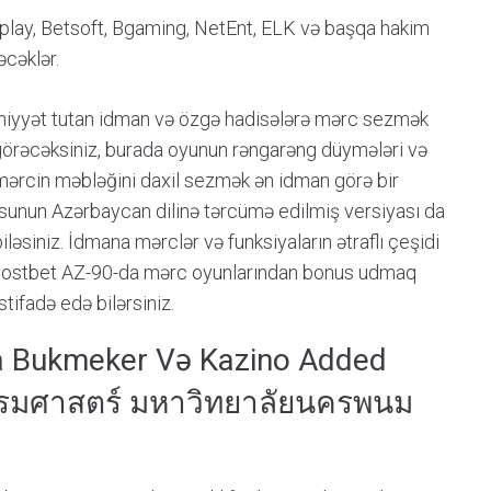
voplay, Betsoft, Bgaming, NetEnt, ELK və başqa hakim
əcəklər.
iyyət tutan idman və özgə hadisələrə mərc sezmək
örəcəksiniz, burada oyunun rəngarəng düymələri və
ə mərcin məbləğini daxil sezmək ən idman görə bir
unun Azərbaycan dilinə tərcümə edilmiş versiyası da
əsiniz. İdmana mərclər və funksiyaların ətraflı çeşidi
ir. Mostbet AZ-90-da mərc oyunlarından bonus udmaq
tifadə edə bilərsiniz.
a Bukmeker Və Kazino Added
รมศาสตร์ มหาวิทยาลัยนครพนม