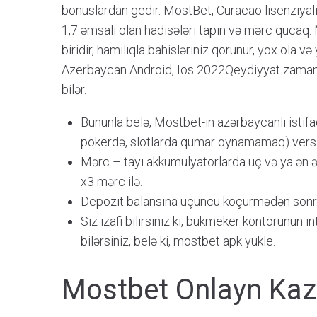
bonuslardan gedir. MostBet, Curacao lisenziyal
1,7 əmsalı olan hadisələri tapın və mərc qucaq.
biridir, hamılıqla bahisləriniz qorunur, yox ola 
Azerbayсan Android, Ios 2022Qeydiyyat zamanı 
bilər.
Bununla belə, Mostbet-in azərbaycanlı istifad
pokerdə, slotlarda qumar oynamamaq) vers
Mərc – tayı akkumulyatorlarda üç və ya ən ən 
x3 mərc ilə.
Depozit balansına üçüncü köçürmədən son
Siz izafi bilirsiniz ki, bukmeker kontorunun 
bilərsiniz, belə ki, mostbet apk yukle.
Mostbet Onlayn Kaz