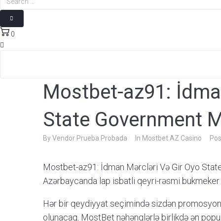
0
Mostbet-az91: İdma
State Government 
By
Vendor Prueba Probada
In
Mostbet AZ Casino
Po
Mostbet-az91: İdman Mərcləri Və Gir Oyo St
Azərbaycanda lap isbatli qeyri-rəsmi bukmeker k
Hər bir qeydiyyat seçimində sizdən promosyon
olunacaq. MostBet nəhənglərlə birlikdə ən popu