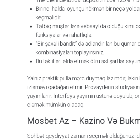
Birinci halda, oyunçu hökmən bir neçə yoldan
keçməlidir.
Tətbiq müştərilərə vebsaytda olduğu kimi oxş
funksiyalar və rahatlıqla.
“Bir şaxəli bandit” də adlandırılan bu quma
kombinasiyaları toplayırsınız.
Bu təklifləri əldə etmək ötrü əsl şərtlər sayt
Yalnız praktik pulla mərc duymaq lazımdır, lakin
izləməyi qadağan etmir. Provayderin studiyasınd
yayımlanır. İnterfeys yayımın üstünə qoyulub, on
eləmək mümkün olacaq.
Mosbet Az – Kazino Və Buk
Söhbət qeydiyyat zamanı seçməli olduğunuz id