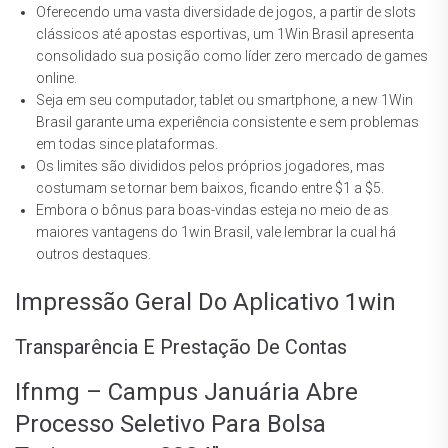
Oferecendo uma vasta diversidade de jogos, a partir de slots
clássicos até apostas esportivas, um 1Win Brasil apresenta
consolidado sua posição como líder zero mercado de games
online.
Seja em seu computador, tablet ou smartphone, a new 1Win
Brasil garante uma experiência consistente e sem problemas
em todas since plataformas.
Os limites são divididos pelos próprios jogadores, mas
costumam se tornar bem baixos, ficando entre $1 a $5.
Embora o bônus para boas-vindas esteja no meio de as
maiores vantagens do 1win Brasil, vale lembrar la cual há
outros destaques.
Impressão Geral Do Aplicativo 1win
Transparência E Prestação De Contas
Ifnmg – Campus Januária Abre
Processo Seletivo Para Bolsa