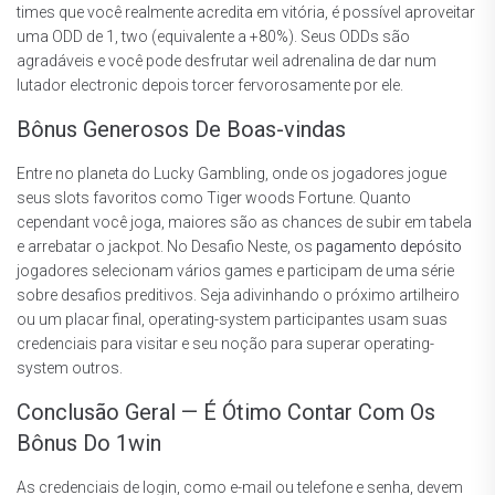
times que você realmente acredita em vitória, é possível aproveitar
uma ODD de 1, two (equivalente a +80%). Seus ODDs são
agradáveis e você pode desfrutar weil adrenalina de dar num
lutador electronic depois torcer fervorosamente por ele.
Bônus Generosos De Boas-vindas
Entre no planeta do Lucky Gambling, onde os jogadores jogue
seus slots favoritos como Tiger woods Fortune. Quanto
cependant você joga, maiores são as chances de subir em tabela
e arrebatar o jackpot. No Desafio Neste, os
pagamento depósito
jogadores selecionam vários games e participam de uma série
sobre desafios preditivos. Seja adivinhando o próximo artilheiro
ou um placar final, operating-system participantes usam suas
credenciais para visitar e seu noção para superar operating-
system outros.
Conclusão Geral — É Ótimo Contar Com Os
Bônus Do 1win
As credenciais de login, como e-mail ou telefone e senha, devem