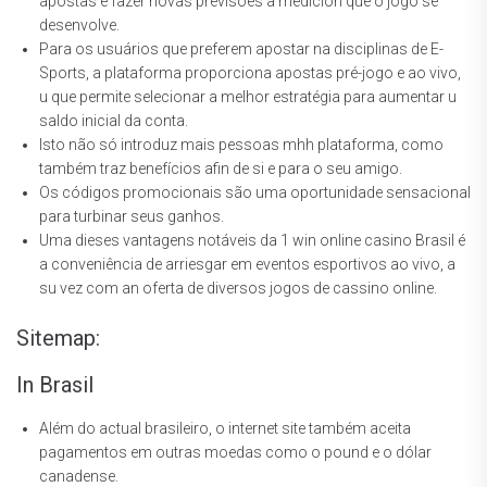
apostas e fazer novas previsões à medicion que o jogo se
desenvolve.
Para os usuários que preferem apostar na disciplinas de E-
Sports, a plataforma proporciona apostas pré-jogo e ao vivo,
u que permite selecionar a melhor estratégia para aumentar u
saldo inicial da conta.
Isto não só introduz mais pessoas mhh plataforma, como
também traz benefícios afin de si e para o seu amigo.
Os códigos promocionais são uma oportunidade sensacional
para turbinar seus ganhos.
Uma dieses vantagens notáveis da 1 win online casino Brasil é
a conveniência de arriesgar em eventos esportivos ao vivo, a
su vez com an oferta de diversos jogos de cassino online.
Sitemap:
In Brasil
Além do actual brasileiro, o internet site também aceita
pagamentos em outras moedas como o pound e o dólar
canadense.