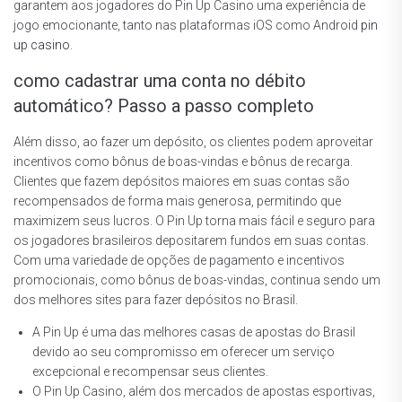
garantem aos jogadores do Pin Up Casino uma experiência de
jogo emocionante, tanto nas plataformas iOS como Android
pin
up casino
.
como cadastrar uma conta no débito
automático? Passo a passo completo
Além disso, ao fazer um depósito, os clientes podem aproveitar
incentivos como bônus de boas-vindas e bônus de recarga.
Clientes que fazem depósitos maiores em suas contas são
recompensados de forma mais generosa, permitindo que
maximizem seus lucros. O Pin Up torna mais fácil e seguro para
os jogadores brasileiros depositarem fundos em suas contas.
Com uma variedade de opções de pagamento e incentivos
promocionais, como bônus de boas-vindas, continua sendo um
dos melhores sites para fazer depósitos no Brasil.
A Pin Up é uma das melhores casas de apostas do Brasil
devido ao seu compromisso em oferecer um serviço
excepcional e recompensar seus clientes.
O Pin Up Casino, além dos mercados de apostas esportivas,