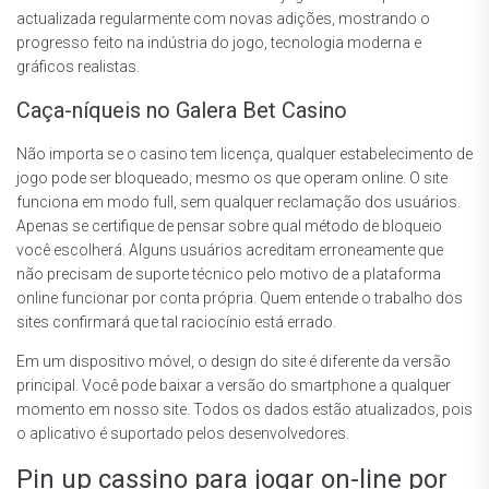
actualizada regularmente com novas adições, mostrando o
progresso feito na indústria do jogo, tecnologia moderna e
gráficos realistas.
Caça-níqueis no Galera Bet Casino
Não importa se o casino tem licença, qualquer estabelecimento de
jogo pode ser bloqueado, mesmo os que operam online. O site
funciona em modo full, sem qualquer reclamação dos usuários.
Apenas se certifique de pensar sobre qual método de bloqueio
você escolherá. Alguns usuários acreditam erroneamente que
não precisam de suporte técnico pelo motivo de a plataforma
online funcionar por conta própria. Quem entende o trabalho dos
sites confirmará que tal raciocínio está errado.
Em um dispositivo móvel, o design do site é diferente da versão
principal. Você pode baixar a versão do smartphone a qualquer
momento em nosso site. Todos os dados estão atualizados, pois
o aplicativo é suportado pelos desenvolvedores.
Pin up cassino para jogar on-line por