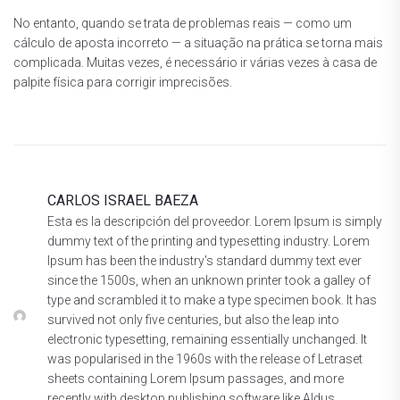
No entanto, quando se trata de problemas reais — como um
cálculo de aposta incorreto — a situação na prática se torna mais
complicada. Muitas vezes, é necessário ir várias vezes à casa de
palpite física para corrigir imprecisões.
CARLOS ISRAEL BAEZA
Esta es la descripción del proveedor. Lorem Ipsum is simply
dummy text of the printing and typesetting industry. Lorem
Ipsum has been the industry's standard dummy text ever
since the 1500s, when an unknown printer took a galley of
type and scrambled it to make a type specimen book. It has
survived not only five centuries, but also the leap into
electronic typesetting, remaining essentially unchanged. It
was popularised in the 1960s with the release of Letraset
sheets containing Lorem Ipsum passages, and more
recently with desktop publishing software like Aldus