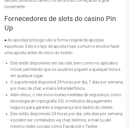
desses símbolos caírem, os tambores começarão a girar
novamente.
Fornecedores de slots do casino Pin
Up
● As apostas pré-jogo são a forma original de apostas
esportivas. Este é o tipo de aposta mais comum e envolve fazer
uma aposta antes do início do evento.
Eles estão disponíveis em seu site, bem como no aplicativo
móvel, permitindo que os usuários joguem a qualquer hora e
em qualquer lugar.
O suporte está disponível 24 horas por dia, 7 dias por semana,
por meio de chat, e-mail e linha telefônica.
Além disso, o site inclui muitas medidas de segurança, como
tecnologia de criptografia SSL e métodos de pagamento
seguros para garantir a segurança dos dados do cliente.
Eles estão disponíveis 24 horas por dia, sete dias por semana,
e podem ser contatados via chat, telefone, e-mail ou até
mesmo redes sociais como Facebook e Twitter.