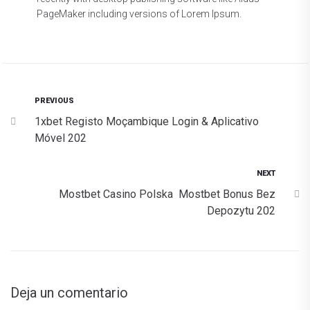
PageMaker including versions of Lorem Ipsum.
PREVIOUS
1xbet Registo Moçambique Login & Aplicativo
Móvel 202
NEXT
Mostbet Casino Polska ️ Mostbet Bonus Bez
Depozytu 202
Deja un comentario