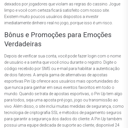
deixados por jogadores que violam as regras do cassino. Jogue
limpo e você com certeza ficará satisfeito com nosso site.
Existem muito poucos usuários dispostos a investir
imediatamente dinheiro real no jogo, porque isso é um risco.
Bônus e Promoções para Emoções
Verdadeiras
Depois de verificar sua conta, você pode fazer login com o nome
de usuário e a senha que você criou durante o registro. Digite o
código recebido por SMS ou e-mail para habilitar a autenticação
de dois fatores. A ampla gama de alternativas de apostas
esportivas Pin Up oferece aos usuários mais oportunidades do
que nunca para ganhar em seus eventos favoritos em todo o
mundo. Quando se trata de apostas esportivas, o Pin Up tem algo
para todos, seja uma aposta pré-jogo, jogo ou transmissão ao
vivo. Além disso, o site inclui muitas medidas de segurança, como
tecnologia de criptografia SSL e métodos de pagamento seguros
para garantir a segurança dos dados do cliente. A Pin Up também
possui uma equipe dedicada de suporte ao cliente, disponível 24