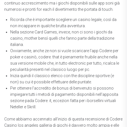
continuo accrescimento ma i giochi disponibili sulle app soni già
numerosi e pronti for each il divertimento the portata di touch.
Ricorda che è importante scegliere un casino legale, così da
non incappare in qualche brutta avventura.
Nella sezione Card Games, invece, non ci sono i giochi da
casino, mother bensì quelli che fanno parte della tradizione
italiana.
Ovviamente, anche ze non si vuole scaricare l’app Codere per
poker e casinò, codere. that è pienamente fruibile anche nella
sua versione mobile che, in tutto electronic per tutto, ricalca le
peculiarità presenti nel classico luogo per pc.
Inizia quindi il classico elenco con the discipline sportive (e
non) su cui è possibile effettuare delle puntate.
Per ottenere l’accredito de bonus di benvenuto si possono
impiegare tutti i metodi di pagamento disponibili nell’apposita
sezione pada Codere. it, eccezion fatta per i borsellini virtuali
Neteller e Skrill.
Come abbiamo accennato all’inizio di questa recensione di Codere
Casino los angeles galleria di giochi è davvero molto ampia e elle