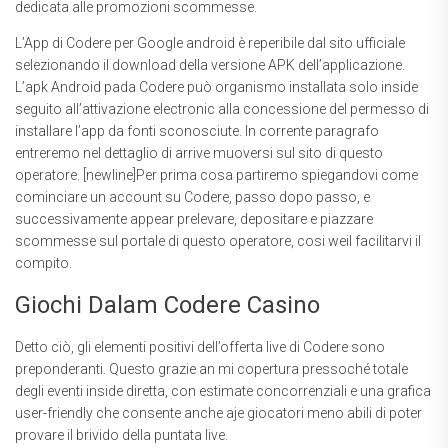
dedicata alle promozioni scommesse.
L’App di Codere per Google android è reperibile dal sito ufficiale
selezionando il download della versione APK dell’applicazione.
L’apk Android pada Codere può organismo installata solo inside
seguito all’attivazione electronic alla concessione del permesso di
installare l’app da fonti sconosciute. In corrente paragrafo
entreremo nel dettaglio di arrive muoversi sul sito di questo
operatore. [newline]Per prima cosa partiremo spiegandovi come
cominciare un account su Codere, passo dopo passo, e
successivamente appear prelevare, depositare e piazzare
scommesse sul portale di questo operatore, cosi weil facilitarvi il
compito.
Giochi Dalam Codere Casino
Detto ciò, gli elementi positivi dell’offerta live di Codere sono
preponderanti. Questo grazie an mi copertura pressoché totale
degli eventi inside diretta, con estimate concorrenziali e una grafica
user-friendly che consente anche aje giocatori meno abili di poter
provare il brivido della puntata live.