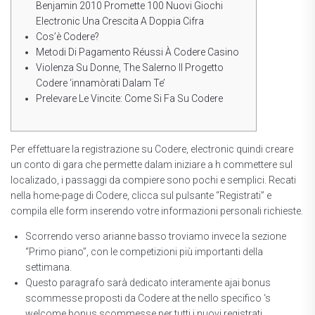
Benjamin 2010 Promette 100 Nuovi Giochi
Electronic Una Crescita A Doppia Cifra
Cos’è Codere?
Metodi Di Pagamento Réussi À Codere Casino
Violenza Su Donne, The Salerno Il Progetto
Codere ‘innamòrati Dalam Te’
Prelevare Le Vincite: Come Si Fa Su Codere
Per effettuare la registrazione su Codere, electronic quindi creare
un conto di gara che permette dalam iniziare a h commettere sul
localizado, i passaggi da compiere sono pochi e semplici. Recati
nella home-page di Codere, clicca sul pulsante “Registrati” e
compila elle form inserendo votre informazioni personali richieste.
Scorrendo verso arianne basso troviamo invece la sezione
“Primo piano”, con le competizioni più importanti della
settimana.
Questo paragrafo sarà dedicato interamente ajai bonus
scommesse proposti da Codere at the nello specifico ‘s
welcome bonus scommesse per tutti i nuovi registrati.