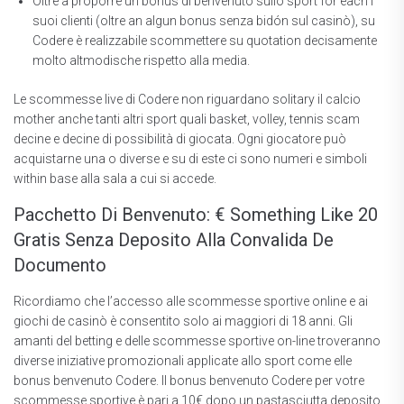
Oltre a proporre un bonus di benvenuto sullo sport for each i
suoi clienti (oltre an algun bonus senza bidón sul casinò), su
Codere è realizzabile scommettere su quotation decisamente
molto altmodische rispetto alla media.
Le scommesse live di Codere non riguardano solitary il calcio
mother anche tanti altri sport quali basket, volley, tennis scam
decine e decine di possibilità di giocata. Ogni giocatore può
acquistarne una o diverse e su di este ci sono numeri e simboli
within base alla sala a cui si accede.
Pacchetto Di Benvenuto: € Something Like 20
Gratis Senza Deposito Alla Convalida De
Documento
Ricordiamo che l’accesso alle scommesse sportive online e ai
giochi de casinò è consentito solo ai maggiori di 18 anni. Gli
amanti del betting e delle scommesse sportive on-line troveranno
diverse iniziative promozionali applicate allo sport come elle
bonus benvenuto Codere. Il bonus benvenuto Codere per votre
scommesse sportive è pari a 10€ dopo un pastasciutta deposito