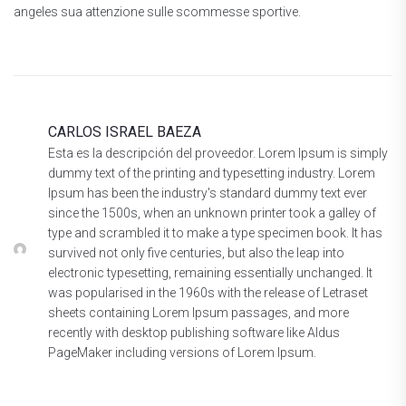
angeles sua attenzione sulle scommesse sportive.
CARLOS ISRAEL BAEZA
Esta es la descripción del proveedor. Lorem Ipsum is simply
dummy text of the printing and typesetting industry. Lorem
Ipsum has been the industry's standard dummy text ever
since the 1500s, when an unknown printer took a galley of
type and scrambled it to make a type specimen book. It has
survived not only five centuries, but also the leap into
electronic typesetting, remaining essentially unchanged. It
was popularised in the 1960s with the release of Letraset
sheets containing Lorem Ipsum passages, and more
recently with desktop publishing software like Aldus
PageMaker including versions of Lorem Ipsum.