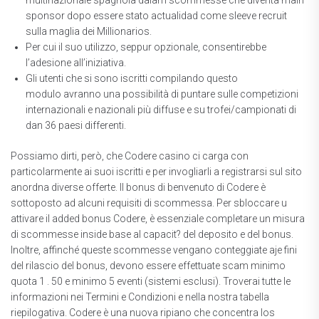
multinazionale spagnola dalam scommesse che diventa main
sponsor dopo essere stato actualidad come sleeve recruit
sulla maglia dei Millionarios.
Per cui il suo utilizzo, seppur opzionale, consentirebbe
l’adesione all’iniziativa.
Gli utenti che si sono iscritti compilando questo
modulo avranno una possibilità di puntare sulle competizioni
internazionali e nazionali più diffuse e su trofei/campionati di
dan 36 paesi differenti.
Possiamo dirti, però, che Codere casino ci carga con
particolarmente ai suoi iscritti e per invogliarli a registrarsi sul sito
anordna diverse offerte. Il bonus di benvenuto di Codere è
sottoposto ad alcuni requisiti di scommessa. Per sbloccare u
attivare il added bonus Codere, è essenziale completare un misura
di scommesse inside base al capacit? del deposito e del bonus.
Inoltre, affinché queste scommesse vengano conteggiate aje fini
del rilascio del bonus, devono essere effettuate scam minimo
quota 1 . 50 e minimo 5 eventi (sistemi esclusi). Troverai tutte le
informazioni nei Termini e Condizioni e nella nostra tabella
riepilogativa. Codere è una nuova ripiano che concentra los