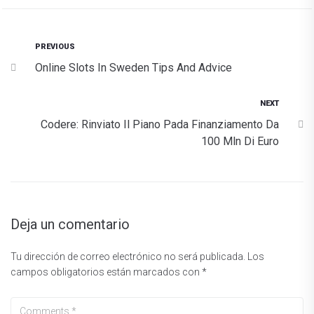
PREVIOUS
Online Slots In Sweden Tips And Advice
NEXT
Codere: Rinviato Il Piano Pada Finanziamento Da
100 Mln Di Euro
Deja un comentario
Tu dirección de correo electrónico no será publicada.
Los
campos obligatorios están marcados con
*