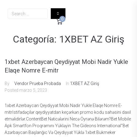
0
Categoría:
1XBET AZ Giriş
1xbet Azerbaycan Qeydiyyat Mobi Nadir Yukle
Elaqe Nomre E-mitr
By
Vendor Prueba Probada
In
1XBET AZ Giriş
Posted
marzo 5, 2023
1xbet Azerbaycan Qeydiyyat Mobi Nadir Yukle Elaqe Nomre E-
mitrİstifadəçilər qeydiyyatdan keçərkən promo kodu sahəsini daxil
etməlidirlər.ContentBet Nəticələrini Necə Öyrənə Bilərəm?Bet Mobile
Apk Smartfon Proqramını Yükləyin The Gideons International”Bet
Azərbaycan Başlanğıc Və Qeydiyyat Yüklə 1xbet Bukmeker