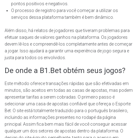
pontos positivos e negativos.
O processo de registro para você começar a utilizar os
serviços dessa plataforma também é bem dinâmico.
Além disso, há relatos de jogadores que tiveram problemas para
efetuar saques de valores ganhos na plataforma. Os jogadores
devem lê-los e compreendê-los completamente antes de começar
a jogar. Isso ajudará a garantir uma experiência de jogo segura e
justa para todos os envolvidos.
De onde a B1.Bet obtém seus jogos?
Este método oferece transações rápidas que são efetivadas em
minutos, são aceitos em todas as casas de apostas, mas podem
apresentar tarifas a serem cobradas. O primeiro passo é
selecionar uma casa de apostas confiável que ofereça o Esporte
Bet. O site está totalmente traduzido para o português brasileiro,
incluindo as informações presentes no rodapé da página
principal. Assim fica bem mais fácil de você conseguir acessar
qualquer um dos setores de apostas dentro da plataforma. O
design do site é muito semelhante, tanto para o acesso em