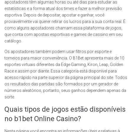
apostadores têm algumas horas ou até dias para estudar as
estatísticas e a forma atual dos times e fazer a melhor previsão
esportiva. Depois de depositar, apostar e ganhar, você
provavelmente vai querer retirar os lucros para a sua conta real. É
como alguns apostadores chamam essa plataforma de jogos,
que conta com apostas esportivas e games de cassino em seu
catálogo.
Os apostadores também podem usar filtros por esporte e
torneios para maior conveniência. O B1Bet apresenta mais de 10
esportes virtuais diferentes da Edge Gaming, Kiron, Leap, Golden
Race e assim por diante. Essa categoria está disponível para
acesso rápido na parte superior da página principal do site. Todos
os resultados das partidas são formados por um gerador de
números aleatórios, portanto, seus ganhos dependem apenas da
sorte.
Quais tipos de jogos estão disponíveis
no b1bet Online Casino?
Nesta página você encontra as informações úteis e relativas à