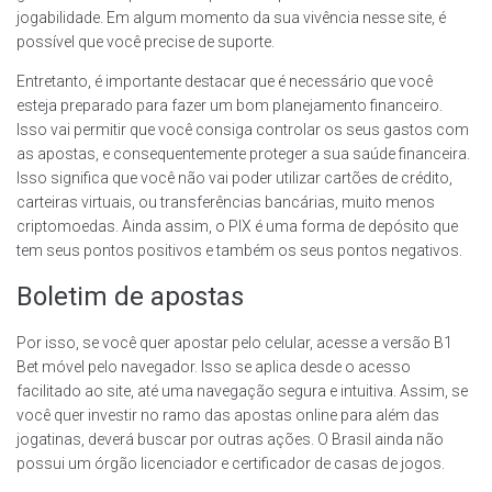
jogabilidade. Em algum momento da sua vivência nesse site, é
possível que você precise de suporte.
Entretanto, é importante destacar que é necessário que você
esteja preparado para fazer um bom planejamento financeiro.
Isso vai permitir que você consiga controlar os seus gastos com
as apostas, e consequentemente proteger a sua saúde financeira.
Isso significa que você não vai poder utilizar cartões de crédito,
carteiras virtuais, ou transferências bancárias, muito menos
criptomoedas. Ainda assim, o PIX é uma forma de depósito que
tem seus pontos positivos e também os seus pontos negativos.
Boletim de apostas
Por isso, se você quer apostar pelo celular, acesse a versão B1
Bet móvel pelo navegador. Isso se aplica desde o acesso
facilitado ao site, até uma navegação segura e intuitiva. Assim, se
você quer investir no ramo das apostas online para além das
jogatinas, deverá buscar por outras ações. O Brasil ainda não
possui um órgão licenciador e certificador de casas de jogos.