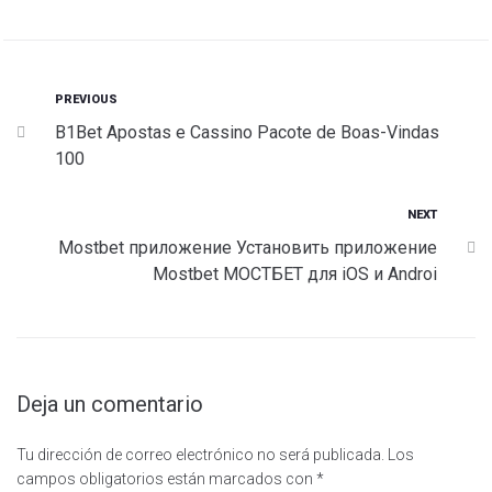
PREVIOUS
B1Bet Apostas e Cassino Pacote de Boas-Vindas
100
NEXT
Mostbet приложение Установить приложение
Mostbet МОСТБЕТ для iOS и Androi
Deja un comentario
Tu dirección de correo electrónico no será publicada.
Los
campos obligatorios están marcados con
*