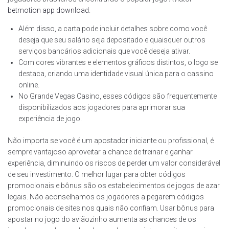
betmotion app download
.
Além disso, a carta pode incluir detalhes sobre como você
deseja que seu salário seja depositado e quaisquer outros
serviços bancários adicionais que você deseja ativar.
Com cores vibrantes e elementos gráficos distintos, o logo se
destaca, criando uma identidade visual única para o cassino
online.
No Grande Vegas Casino, esses códigos são frequentemente
disponibilizados aos jogadores para aprimorar sua
experiência de jogo.
Não importa se você é um apostador iniciante ou profissional, é
sempre vantajoso aproveitar a chance de treinar e ganhar
experiência, diminuindo os riscos de perder um valor considerável
de seu investimento. O melhor lugar para obter códigos
promocionais e bônus são os estabelecimentos de jogos de azar
legais. Não aconselhamos os jogadores a pegarem códigos
promocionais de sites nos quais não confiam. Usar bônus para
apostar no jogo do aviãozinho aumenta as chances de os