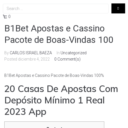
0
B1Bet Apostas e Cassino
Pacote de Boas-Vindas 100
By
CARLOS ISRAEL BAEZA
In
Uncategorized
Posted
diciembre 4, 2022
0 Comment(s)
B1Bet Apostas e Cassino Pacote de Boas-Vindas 100%
20 Casas De Apostas Com
Depósito Mínimo 1 Real
2023 App