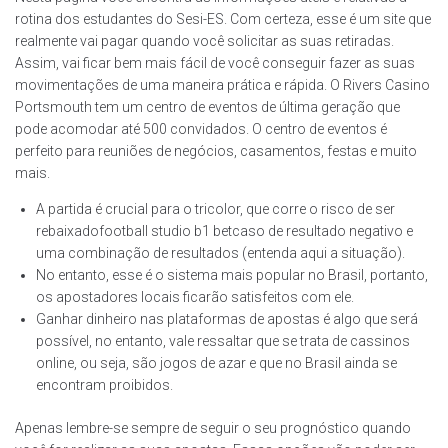
rotina dos estudantes do Sesi-ES. Com certeza, esse é um site que
realmente vai pagar quando você solicitar as suas retiradas.
Assim, vai ficar bem mais fácil de você conseguir fazer as suas
movimentações de uma maneira prática e rápida. O Rivers Casino
Portsmouth tem um centro de eventos de última geração que
pode acomodar até 500 convidados. O centro de eventos é
perfeito para reuniões de negócios, casamentos, festas e muito
mais.
A partida é crucial para o tricolor, que corre o risco de ser
rebaixadofootball studio b1 betcaso de resultado negativo e
uma combinação de resultados (entenda aqui a situação).
No entanto, esse é o sistema mais popular no Brasil, portanto,
os apostadores locais ficarão satisfeitos com ele.
Ganhar dinheiro nas plataformas de apostas é algo que será
possível, no entanto, vale ressaltar que se trata de cassinos
online, ou seja, são jogos de azar e que no Brasil ainda se
encontram proibidos.
Apenas lembre-se sempre de seguir o seu prognóstico quando