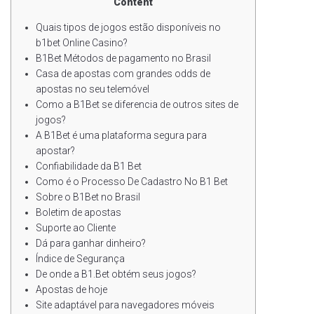
Content
Quais tipos de jogos estão disponíveis no
b1bet Online Casino?
B1Bet Métodos de pagamento no Brasil
Casa de apostas com grandes odds de
apostas no seu telemóvel
Como a B1Bet se diferencia de outros sites de
jogos?
A B1Bet é uma plataforma segura para
apostar?
Confiabilidade da B1 Bet
Como é o Processo De Cadastro No B1 Bet
Sobre o B1Bet no Brasil
Boletim de apostas
Suporte ao Cliente
Dá para ganhar dinheiro?
Índice de Segurança
De onde a B1.Bet obtém seus jogos?
Apostas de hoje
Site adaptável para navegadores móveis