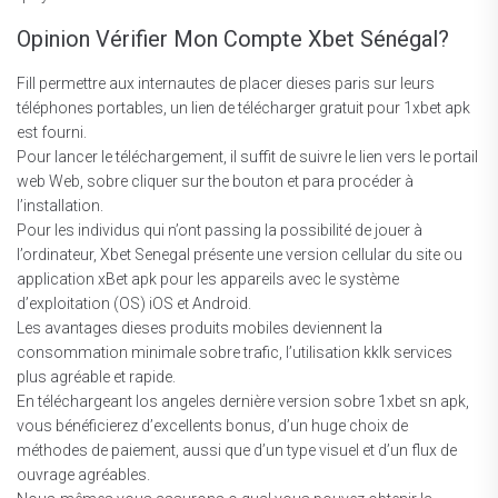
Opinion Vérifier Mon Compte Xbet Sénégal?
Fill permettre aux internautes de placer dieses paris sur leurs
téléphones portables, un lien de télécharger gratuit pour 1xbet apk
est fourni.
Pour lancer le téléchargement, il suffit de suivre le lien vers le portail
web Web, sobre cliquer sur the bouton et para procéder à
l’installation.
Pour les individus qui n’ont passing la possibilité de jouer à
l’ordinateur, Xbet Senegal présente une version cellular du site ou
application xBet apk pour les appareils avec le système
d’exploitation (OS) iOS et Android.
Les avantages dieses produits mobiles deviennent la
consommation minimale sobre trafic, l’utilisation kklk services
plus agréable et rapide.
En téléchargeant los angeles dernière version sobre 1xbet sn apk,
vous bénéficierez d’excellents bonus, d’un huge choix de
méthodes de paiement, aussi que d’un type visuel et d’un flux de
ouvrage agréables.