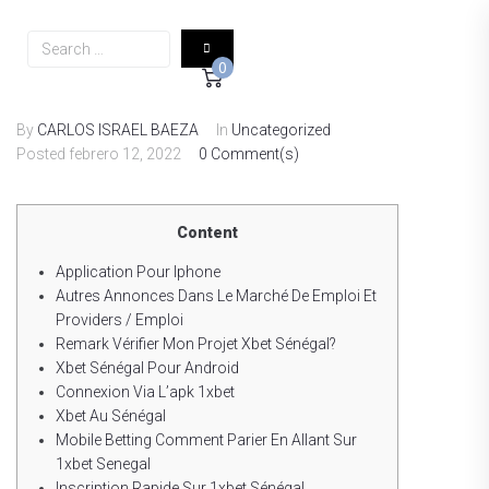
0
By
CARLOS ISRAEL BAEZA
In
Uncategorized
Posted
febrero 12, 2022
0 Comment(s)
Content
Application Pour Iphone
Autres Annonces Dans Le Marché De Emploi Et
Providers / Emploi
Remark Vérifier Mon Projet Xbet Sénégal?
Xbet Sénégal Pour Android
Connexion Via L’apk 1xbet
Xbet Au Sénégal
Mobile Betting Comment Parier En Allant Sur
1xbet Senegal
Inscription Rapide Sur 1xbet Sénégal