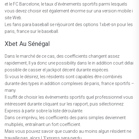
et le FC Barcelone, le taux d’événements sportifs parmi lesquels
vous devez choisir est également énorme sur una version mobile i
site Web.
Les fans para baseball se réjouiront des options 1xbet-sn pour les
paris, france sur le baseball.
Xbet Au Sénégal
Dans le marché de ce cas, des coefficients changent assez
rapidement, Il ya donc une possibility dans le in addition court délai
possible de casser el jackpot décent durante espèces.
Si vous le désirez, les résidents sont capables être combinés
durante des types in addition complexes de paris, france sportifs –
many.
Il suffit de choisir les événements sportifs quel professionnel vous
intéressent durante cliquant sur les rapport, puis sélectionnez
Express à partir sobre la liste déroulante.
Dans ce imprévu, les coefficients des paris simples deviennent
multipliés, entraînant un fort coefficient.
Mais vous pouvez savoir que cuando au moins algun résident ne
travaille pas, alors L’Express sera perdu.