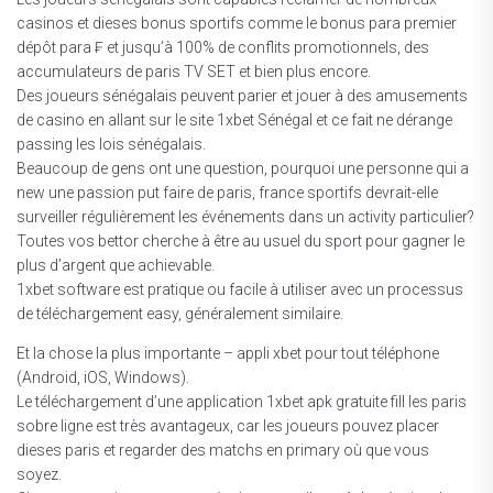
casinos et dieses bonus sportifs comme le bonus para premier
dépôt para ₣ et jusqu’à 100% de conflits promotionnels, des
accumulateurs de paris TV SET et bien plus encore.
Des joueurs sénégalais peuvent parier et jouer à des amusements
de casino en allant sur le site 1xbet Sénégal et ce fait ne dérange
passing les lois sénégalais.
Beaucoup de gens ont une question, pourquoi une personne qui a
new une passion put faire de paris, france sportifs devrait-elle
surveiller régulièrement les événements dans un activity particulier?
Toutes vos bettor cherche à être au usuel du sport pour gagner le
plus d’argent que achievable.
1xbet software est pratique ou facile à utiliser avec un processus
de téléchargement easy, généralement similaire.
Et la chose la plus importante – appli xbet pour tout téléphone
(Android, iOS, Windows).
Le téléchargement d’une application 1xbet apk gratuite fill les paris
sobre ligne est très avantageux, car les joueurs pouvez placer
dieses paris et regarder des matchs en primary où que vous
soyez.