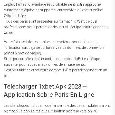
Le plus fantastic avantage est probablement notre approche
customer et équipe de support client conviviale 1xbet et online
24h/24 et 7j/7.
Tous des paris sont présentés au format “To Win”, ce quel
professionnel vous permet de deviner si l’équipe sortira gagnante
ou non.
Votre fois les infos soumises au système pour traitement,
l’utilisateur sait déjà ce qui lui servira de données de connexion
(email & mot de passe).
Si les joueurs êtes déjà inscrit, la connexion 1xBet est l’étape
suivante pour accéder aux offres de amusements.
Il est possible de créer votre compte 1xBet par téléphone et en un
clic.
Télécharger 1xbet Apk 2023 –
Application Sobre Paris En Ligne
Les statistiques indiquent que l’ensemble des paris mobiles seront
bientôt plus populaires que l’utilisation sobre la version PC.