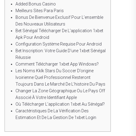
Added Bonus Casino
Meilleurs Sites Para Paris
Bonus De Bienvenue Exclusif Pour L’ensemble
Des Nouveaux Utilisateurs
Bet Sénégal Télécharger De L’application 1xbet
Apk Pour Android
Configuration Système Requise Pour Android
Bet Inscription: Votre Guide D’une 1xbet Sénégal
Réussie
Comment Télécharger 1xbet App Windows?
Les Noms Kklk Stars Du Soccer D’origine
Ivoirienne Quel Professionnel Resteront
Toujours Dans Le Marché De L’histoire Du Pays
Changer La Zone Géographique Ou Le Pays Off
Associé À Votre Identifiant Apple
Où Télécharger L’application 1xbet Au Sénégal?
Caractéristiques De La Vérification Des
Estimation Et De La Gestion De 1xbet Login