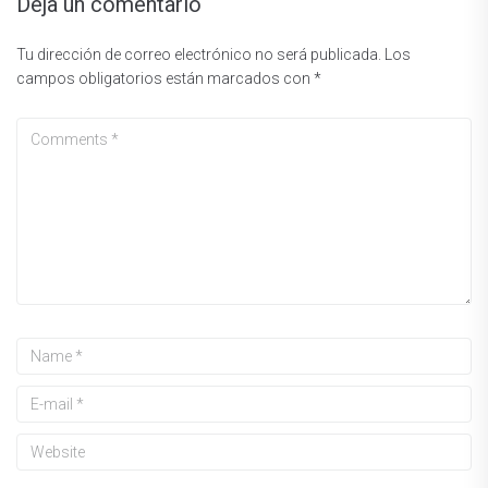
Deja un comentario
Tu dirección de correo electrónico no será publicada.
Los
campos obligatorios están marcados con
*