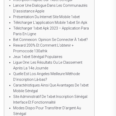
Lancer Une Dialogue Dans Les Communautés
D’assistance Apple
Présentation Du Internet Site Mobile 1xbet
Télécharger L’application Mobile 1xbet Sn Apk
Télécharger 1xbet Apk 2023 – Application Para
Paris En Ligne
Bet Connexion: Opinion Se Connecter À 1xbet?
Reward 200% Et Comment L’obtenir +
Promocode 130afrik
Jeux 1xbet Sénégal Populaires
Ligue One: Les Résultats Ou Le Classement
Après La 14e Journée
Quelle Est Los Angeles Meilleure Méthode
D’inscription Là-bas?
Caractéristiques Ainsi Que Avantages De 1xbet
Mobile Sénégal
Site Administratif De 1xbet Inscription Sénégal:
Interface Et Fonctionnalité
Modes Dispo Pour Transférer D’argent Au
Sénégal