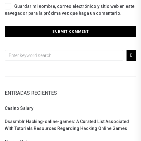
Guardar mi nombre, correo electrónico y sitio web en este
navegador para la próxima vez que haga un comentario.
ENTRADAS RECIENTES
Casino Salary
Dsasmblr Hacking-online-games: A Curated List Associated
With Tutorials Resources Regarding Hacking Online Games