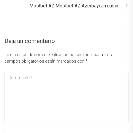
Mostbet AZ Mostbet AZ Azerbaycan casin
Deja un comentario
Tu dirección de correo electrónico no será publicada.
Los
campos obligatorios están marcados con
*