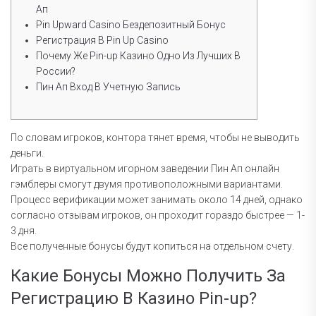
Ап
Pin Upward Casino Бездепозитный Бонус
Регистрация В Pin Up Casino
Почему Же Pin-up Казино Одно Из Лучших В
России?
Пин Ап Вход В Учетную Запись
По словам игроков, контора тянет время, чтобы не выводить
деньги.
Играть в виртуальном игорном заведении Пин Ап онлайн
гэмблеры смогут двумя противоположными вариантами.
Процесс верификации может занимать около 14 дней, однако
согласно отзывам игроков, он проходит гораздо быстрее — 1-
3 дня.
Все полученные бонусы будут копиться на отдельном счету.
Какие Бонусы Можно Получить За
Регистрацию В Казино Pin-up?