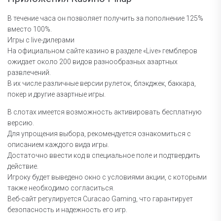
В течение часа он позволяет получить за пополнение 125%
вместо 100%.
Игры с live-дилерами
На официальном сайте казино в разделе «Live» гемблеров
ожидает около 200 видов разнообразных азартных
развлечений.
В их числе различные версии рулеток, блэкджек, баккара,
покер и другие азартные игры.
В слотах имеется возможность активировать бесплатную
версию.
Для упрощения выбора, рекомендуется ознакомиться с
описанием каждого вида игры.
Достаточно ввести код в специальное поле и подтвердить
действие.
Игроку будет выведено окно с условиями акции, с которыми
также необходимо согласиться.
Веб-сайт регулируется Curacao Gaming, что гарантирует
безопасность и надежность его игр.