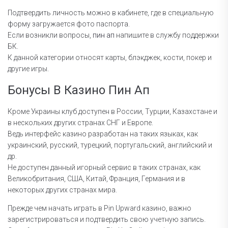
Подтвердить личность можно в кабинете, где в специальную
форму загружается фото паспорта.
Если возникли вопросы,
пин ап
напишите в службу поддержки
БК.
К данной категории относят карты, блэкджек, кости, покер и
другие игры.
Бонусы В Казино Пин Ап
Кроме Украины клуб доступен в России, Турции, Казахстане и
в нескольких других странах СНГ и Европе.
Ведь интерфейс казино разработан на таких языках, как
украинский, русский, турецкий, португальский, английский и
др.
Не доступен данный игорный сервис в таких странах, как
Великобритания, США, Китай, Франция, Германия и в
некоторых других странах мира.
Прежде чем начать играть в Pin Upward казино, важно
зарегистрироваться и подтвердить свою учетную запись.