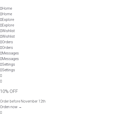
Skip
to
Home
content
Home
Explore
Explore
Wishlist
Wishlist
Orders
Orders
Messages
Messages
Settings
Settings
10% OFF
Order before November 12th
Orden now →