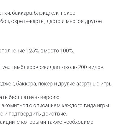
тки, баккара, блэкджек, покер.
ол, скретч-карты, дартс и многое другое.
пополнение 125% вместо 100%.
Live» гемблеров ожидает около 200 видов
джек, баккара, покер и другие азартные игры.
ать бесплатную версию.
накомиться с описанием каждого вида игры.
е и подтвердить действие.
 акции, с которыми также необходимо