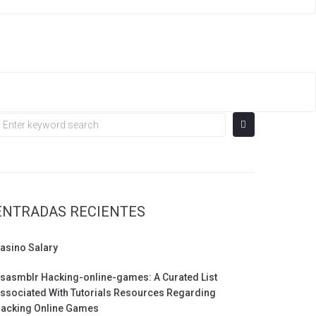
earch
or:
ENTRADAS RECIENTES
asino Salary
sasmblr Hacking-online-games: A Curated List
ssociated With Tutorials Resources Regarding
acking Online Games