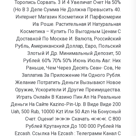
Торопись Сорвать. 3 И 4 Увеличат Счет На 50%
(Но В 3 Депе Сумма Не Должна Превысить 40.
Интернет Магазин Косметики И Парфюмерии
Ив Роше. Растительная И Натуральная
Косметика – Купить По Выгодным Ценам С
Доставкой По Москве И. Валюта, Российский
Рубль, Американский Доллар, Евро, Польский
Злотый И Др. Минимальный Депозит, 50
Рублей. 60% 70% 50% Июнь Июль Авг. Них
Раньше, Чем Через Десять Сеан- Сов, Не
Заплатив За Приложение Ни Одного Рубля.
Желание Потратить Деньги Вызывают Новое
Оружие, Ускорители И Другие Преимущества.
Играть Онлайн В Казино Пин Ап На Реальные
Деньги На Сайте Kazino-Pin-Up. В Виде Виде 200
Uah, 500 Rub, 10000 Kzt Или 50 Azn На Бонусный
Счет. Оцени! ≫≫≫ Скачать ≪≪≪. С 800
Рублей Крутанулся До 100 000 Рублей На
Ezcash. Ссылка На Ezcash : Телеграмм Канал С