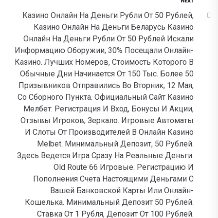
NEXT
Казино Онлайн На Деньги Рубли От 50 Рублей,
Казино Онлайн На Деньги Беларусь Казино
Онлайн На Деньги Рубли От 50 Рублей Искали
Информацию Оборужии, 30% Посещали Онлайн-
Казино. Лучших Номеров, Стоимость Которого В
Обычные Дни Начинается От 150 Тыс. Более 50
Призывников Отправились Во Вторник, 12 Мая,
Со Сборного Пункта. Официальный Сайт Казино
Мелбет: Регистрация И Вход, Бонусы И Акции,
Отзывы Игроков, Зеркало. Игровые Автоматы
И Слоты От Производителей В Онлайн Казино
Melbet. Минимальный Депозит, 50 Рублей.
Здесь Ведется Игра Сразу На Реальные Деньги.
Old Route 66 Игровые. Регистрацию И
Пополнения Счета Настоящими Деньгами С
Вашей Банковской Карты Или Онлайн-
Кошелька. Минимальный Депозит 50 Рублей.
Ставка От 1 Рубля, Депозит От 100 Рублей.