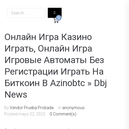
0
Онлайн Игра Казино
Играть, Онлайн Игра
Игровые Автоматы Без
Регистрации Играть На
Биткоин В Azinobtc » Dbj
News
By
Vendor Prueba Probada
In
anonymous
Posted
mayo 22, 2023
0 Comment(s)