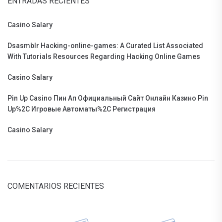
ENTRADAS RECIENTES
Casino Salary
Dsasmblr Hacking-online-games: A Curated List Associated
With Tutorials Resources Regarding Hacking Online Games
Casino Salary
Pin Up Casino Пин Ап Официальный Сайт Онлайн Казино Pin
Up%2C Игровые Автоматы%2C Регистрация
Casino Salary
COMENTARIOS RECIENTES