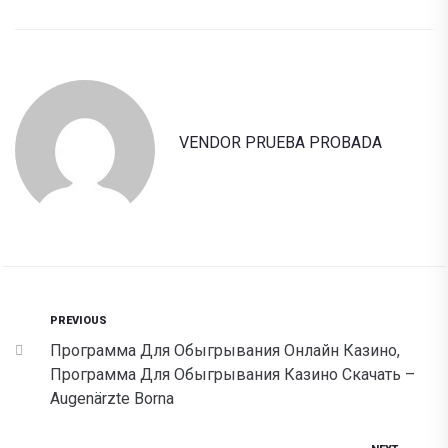
VENDOR PRUEBA PROBADA
PREVIOUS
Программа Для Обыгрывания Онлайн Казино,
Программа Для Обыгрывания Казино Скачать –
Augenärzte Borna