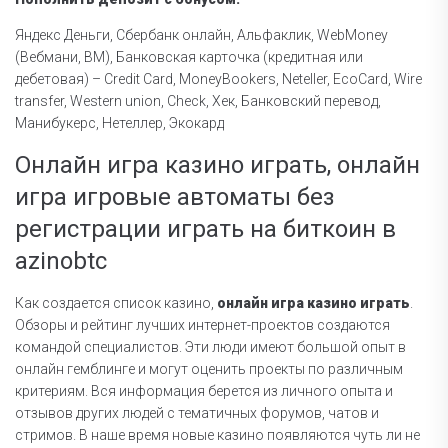
Яндекс Деньги, Сбербанк онлайн, Альфаклик, WebMoney
(Вебмани, ВМ), Банковская карточка (кредитная или
дебетовая) – Credit Card, MoneyBookers, Neteller, EcoCard, Wire
transfer, Western union, Check, Xек, Банковский перевод,
Манибукерс, Нетеллер, Экокард
Онлайн игра казино играть, онлайн
игра игровые автоматы без
регистрации играть на биткоин в
azinobtc
Как создается список казино,
онлайн игра казино играть
.
Обзоры и рейтинг лучших интернет-проектов создаются
командой специалистов. Эти люди имеют большой опыт в
онлайн гемблинге и могут оценить проекты по различным
критериям. Вся информация берется из личного опыта и
отзывов других людей с тематичных форумов, чатов и
стримов. В наше время новые казино появляются чуть ли не