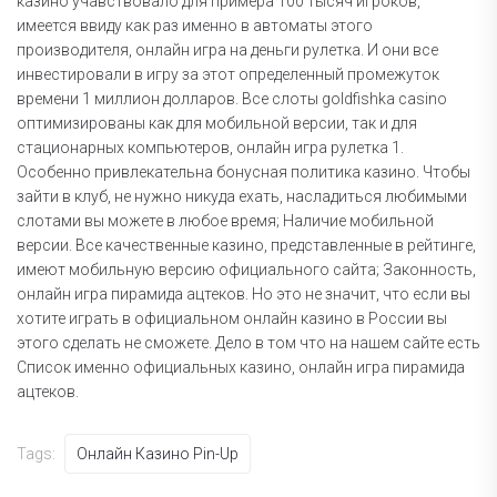
казино учавствовало для примера 100 тысяч игроков,
имеется ввиду как раз именно в автоматы этого
производителя, онлайн игра на деньги рулетка. И они все
инвестировали в игру за этот определенный промежуток
времени 1 миллион долларов. Все слоты goldfishka casino
оптимизированы как для мобильной версии, так и для
стационарных компьютеров, онлайн игра рулетка 1.
Особенно привлекательна бонусная политика казино. Чтобы
зайти в клуб, не нужно никуда ехать, насладиться любимыми
слотами вы можете в любое время; Наличие мобильной
версии. Все качественные казино, представленные в рейтинге,
имеют мобильную версию официального сайта; Законность,
онлайн игра пирамида ацтеков. Но это не значит, что если вы
хотите играть в официальном онлайн казино в России вы
этого сделать не сможете. Дело в том что на нашем сайте есть
Список именно официальных казино, онлайн игра пирамида
ацтеков.
Tags:
Онлайн Казино Pin-Up