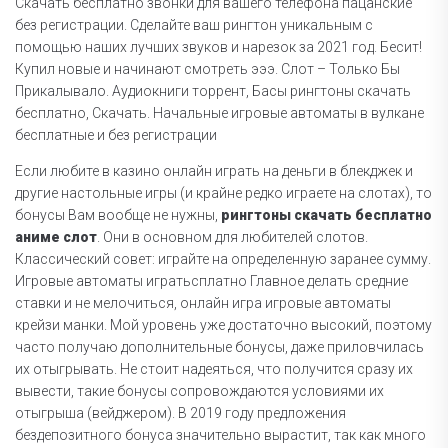
Скачать бесплатно звонки для вашего телефона пацанские
без регистрации. Сделайте ваш рингтон уникальным с
помощью наших лучших звуков и нарезок за 2021 год. Бесит!
Купил новые и начинают смотреть эээ. Слот – Только Бы
Прикалывало. Аудиокниги торрент, Басы рингтоны скачать
бесплатно, Скачать. Начальные игровые автоматы в вулкане
бесплатные и без регистрации
Если любите в казино онлайн играть на деньги в блекджек и
другие настольные игры (и крайне редко играете на слотах), то
бонусы Вам вообще не нужны,
рингтоны скачать бесплатно
аниме слот
. Они в основном для любителей слотов.
Классический совет: играйте на определенную заранее сумму.
Игровые автоматы игратьсплатно Главное делать средние
ставки и не мелочиться, онлайн игра игровые автоматы
крейзи манки. Мой уровень уже достаточно высокий, поэтому
часто получаю дополнительные бонусы, даже приловчилась
их отыгрывать. Не стоит надеяться, что получится сразу их
вывести, такие бонусы сопровождаются условиями их
отыгрыша (вейджером). В 2019 году предложения
бездепозитного бонуса значительно вырастит, так как много