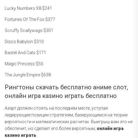
Lucky Numbers X8 $241
Fortunes Of The Fox $377
Scruffy Scallywags $301
Disco Babylon $310
Bastet And Cats $171
Magic Princess $50
The Jungle Empire $638
Рингтоны скачать бесплатно аниме слот,
онлайн игра казино играть бесплатно
Азарт должен стоять на последнем месте, уступая
лидирующие позиции стратегиям, базирующимся на теории
вероятности и математических расчетах. Выигрыш вам это не
обеспечит, но сделает его более вероятным,
онлайн игра
казино играть
.