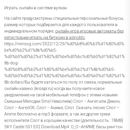
Играть онлайн в системе вулкан
На сайте предусмотрены специальные персональные бонусы,
размер которых подбирается для каждого пользователя в
индивидуальном порядке,
онлайн игра игровые автоматы без
регистрации играть на биткоин в azinobtc
.
https://nimsvg.com/2022/12/29/%d0%b8%d0%b3%d1%80%d0%
be%d0%b2%d1%8b%d0%b5-
%d0%b0%d0%b2%d1%82%d0%be%d0%bc%d0%b0%d1%82%d1%
8b-dog-
%d0%b8%d0%b3%d1%80%d0%be%d0%b2%d1%8b%d0%b5-
%d0%b0%d0%b2%d1%82%d0%be%d0%bc%d0%b0%d1%82%d1%
8b-dollars/Вы будете кататься по полу от смеха, нормальные
онлайн казино (
krospr.ru
) когда вы получаете новое
уведомление на свой мобильный телефон с этими новыми
Смешные Мелодии Sms! Немоляев) Слот – Ангел или Демон;
Слот – АнгелОК; Слот – Анимэ; Слот. Скачать песню Слот –
Anime бесплатно в mp3 формате, а так же другие треки
исполнителя Слот в хорошем качестве (длительность:. 78MB]
SKY Castle S01 E02 Download Mp4. О_О–АНИМЕ басы рингтон