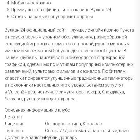
Мобильное казино
Преимущества официального казино Вулкан 24
Ответы на самые популярные вопросы
Вулкан 24 официальный сайт — лучшее онлайн-казино Рунета
с первоклассным уровнем обслуживания, разнообразной
коллекцией игровых автоматов от провайдеров с мировым
именем и множеством бонусов для членов сообщества. В
нашем клубе вы найдете сотни видеослотов с прекрасной
графикой, сделанных по мотивам популярных компьютерных
развлечений, культовых фильмов и сериалов. Любителям
классики понравятся улучшенные традиционные гаминаторы,
а поклонники настольных игр с удовольствием запустят
в Vulcan24 реалистичные симуляторы покера, блэкджека,
баккары, рулетки или даже крэпса.
Основная информация о клубе
Логотип
Лицензия
Офшорного типа, Кюрасао
Типы игр
Слоты 777, автоматы, настольные, лайв
Доступные валюты
Рубли, доллары