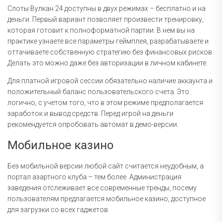
Слоты Вулкан 24 доступны в двух режимах – бесплатно и на
деньги. Первый вариант позволяет произвести тренировку,
которая готовит к полноформатной партии. В нем вы на
практике узнаете все параметры геймплея, разрабатываете и
оттачиваете собственную стратегию без финансовых рисков.
Делать это можно даже без авторизации в личном кабинете.
Для платной игровой сессии обязательно наличие аккаунта и
положительный баланс пользовательского счета. Это
логично, с учетом того, что в этом режиме предполагается
заработок и вывод средств. Перед игрой на деньги
рекомендуется опробовать автомат в демо-версии.
Мобильное казино
Без мобильной версии любой сайт считается неудобным, а
портал азартного клуба – тем более. Администрация
заведения отслеживает все современные тренды, посему
пользователям предлагается мобильное казино, доступное
для загрузки со всех гаджетов.