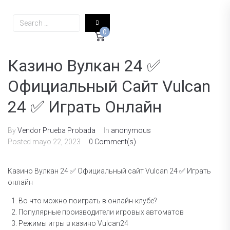
0
Казино Вулкан 24 ✅️
Официальный Сайт Vulcan
24 ✅️ Играть Онлайн
By
Vendor Prueba Probada
In
anonymous
Posted
mayo 22, 2023
0 Comment(s)
Казино Вулкан 24 ✅️ Официальный сайт Vulcan 24 ✅️ Играть
онлайн
Во что можно поиграть в онлайн-клубе?
Популярные производители игровых автоматов
Режимы игры в казино Vulcan24