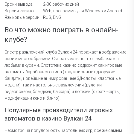
Сроки вывода
2-30 рабочих дней
Версии казино
Web, программы для Windows и Android
Языковые версии
RUS, ENG
Во что можно поиграть в онлайн-
клубе?
Спектр развлечений клуба Вулкан 24 поражает воображение
своим многообразием. Сыграть есть во что гэмблерам с
любыми вкусами. Слототека казино содержит как игровые
автоматы барабанного типа (традиционные однорукие
бандиты, новейшие анимированные 3Д-слоты, кластерные
модели), так и настольные развлечения (рулетки,
видеопокеры, блекджек, баккара) и лотереи (скрэтч-карты,
модификации кено и бинго).
Популярные производители игровых
автоматов в казино Вулкан 24
Несмотря на популярность настольных игр, все же самым