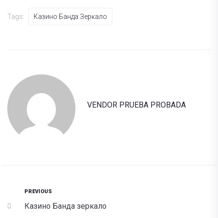
Tags:
Казино Банда Зеркало
VENDOR PRUEBA PROBADA
PREVIOUS
Казино Банда зеркало