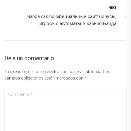
NEXT
Banda casino официальный сайт: бонусы,
игровые автоматы в казино Банда
Deja un comentario
Tu dirección de correo electrónico no será publicada.
Los
campos obligatorios están marcados con
*