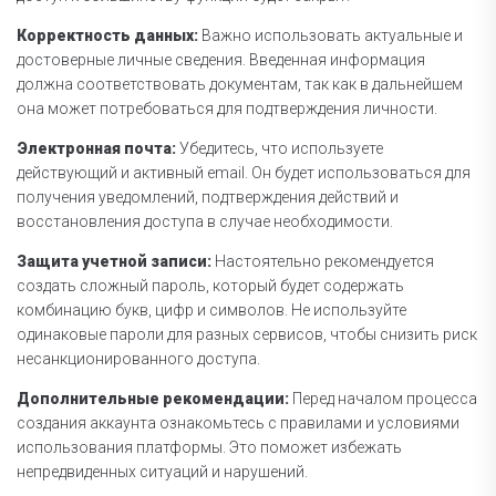
Корректность данных:
Важно использовать актуальные и
достоверные личные сведения. Введенная информация
должна соответствовать документам, так как в дальнейшем
она может потребоваться для подтверждения личности.
Электронная почта:
Убедитесь, что используете
действующий и активный email. Он будет использоваться для
получения уведомлений, подтверждения действий и
восстановления доступа в случае необходимости.
Защита учетной записи:
Настоятельно рекомендуется
создать сложный пароль, который будет содержать
комбинацию букв, цифр и символов. Не используйте
одинаковые пароли для разных сервисов, чтобы снизить риск
несанкционированного доступа.
Дополнительные рекомендации:
Перед началом процесса
создания аккаунта ознакомьтесь с правилами и условиями
использования платформы. Это поможет избежать
непредвиденных ситуаций и нарушений.