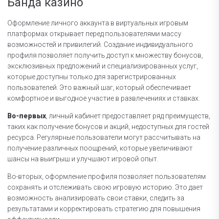
Банда казино
Оформление личного аккаунта в виртуальных игровым
платформах открывает перед пользователями массу
возможностей и привилегий. Создание индивидуального
профиля позволяет получить доступ к множеству бонусов,
эксклюзивных предложений и специализированных услуг,
которые доступны только для зарегистрированных
пользователей. Это важный шаг, который обеспечивает
комфортное и выгодное участие в развлечениях и ставках.
Во-первых
, личный кабинет предоставляет ряд преимуществ,
таких как получение бонусов и акций, недоступных для гостей
ресурса. Регулярные пользователи могут рассчитывать на
получение различных поощрений, которые увеличивают
шансы на выигрыш и улучшают игровой опыт.
Во-вторых, оформление профиля позволяет пользователям
сохранять и отслеживать свою игровую историю. Это дает
возможность анализировать свои ставки, следить за
результатами и корректировать стратегию для повышения