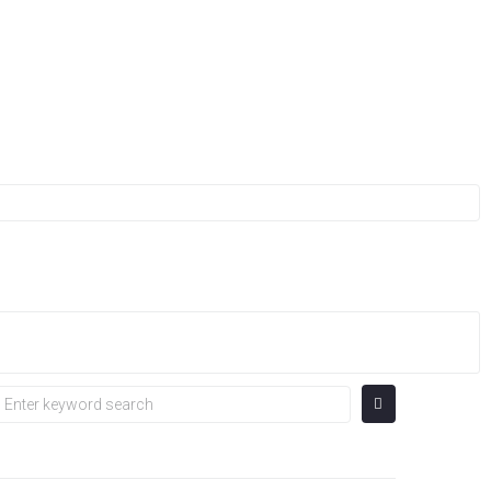
earch
or: