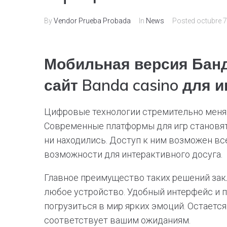
By
Vendor Prueba Probada
In
News
Posted
octubre 7
Мобильная версия Бан
сайт Banda casino для и
Цифровые технологии стремительно меня
Современные платформы для игр становят
ни находились. Доступ к ним возможен вс
возможности для интерактивного досуга.
Главное преимущество таких решений закл
любое устройство. Удобный интерфейс и 
погрузиться в мир ярких эмоций. Остаетс
соответствует вашим ожиданиям.