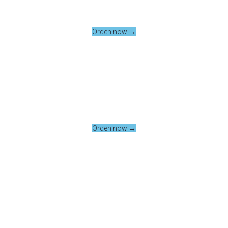
Order before November 12th
Orden now →
Free Wedding Planner
To booking in Hacienda Chichí Shuarez
Orden now →