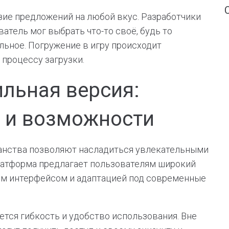
зие предложений на любой вкус. Разработчики
атель мог выбрать что-то своё, будь то
альное. Погружение в игру происходит
процессу загрузки.
льная версия:
 и возможности
анства позволяют насладиться увлекательными
латформа предлагает пользователям широкий
ым интерфейсом и адаптацией под современные
ся гибкость и удобство использования. Вне