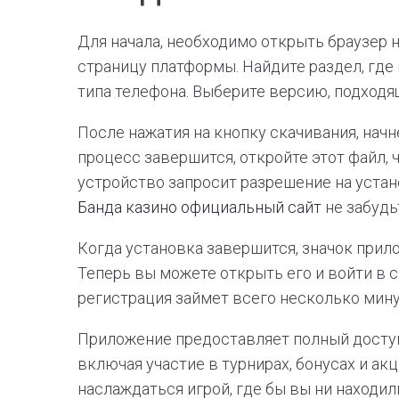
Для начала, необходимо открыть браузер 
страницу платформы. Найдите раздел, где
типа телефона. Выберите версию, подход
После нажатия на кнопку скачивания, начн
процесс завершится, откройте этот файл, 
устройство запросит разрешение на уста
Банда казино официальный сайт
не забудь
Когда установка завершится, значок прил
Теперь вы можете открыть его и войти в св
регистрация займет всего несколько мину
Приложение предоставляет полный досту
включая участие в турнирах, бонусах и ак
наслаждаться игрой, где бы вы ни находил