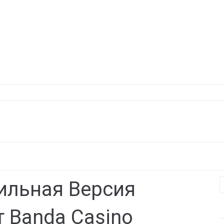
S
ильная Версия
f
 Banda Casino