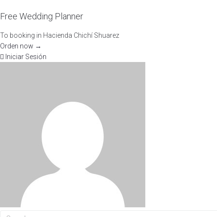
Free Wedding Planner
To booking in Hacienda Chichí Shuarez
Orden now →
Iniciar Sesión