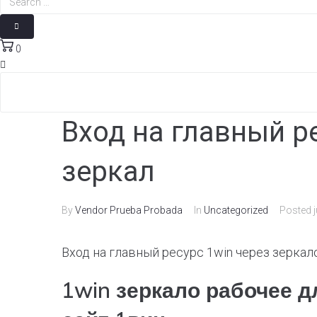
0
Вход на главный р
зеркал
By
Vendor Prueba Probada
In
Uncategorized
Posted
Вход на главный ресурс 1win через зеркал
1win зеркало рабочее 