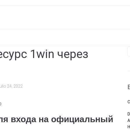
S
есурс 1win через
f
julio 24, 2022
C
о
D
для входа на официальный
A
H