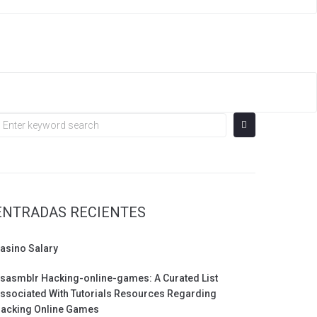
earch
or:
ENTRADAS RECIENTES
asino Salary
sasmblr Hacking-online-games: A Curated List
ssociated With Tutorials Resources Regarding
acking Online Games