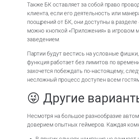
Также БК оставляет за собой право пров
клиента, если его деятельность или мане
поощрений от БК, они доступны в разделе 
можно кнопкой «Приложения» в игровом м
заведением.
Партии будут вестись на условные фишки, 
функция работает без лимитов по времени,
захочется побеждать по-настоящему, след
несложный процесс доступен всем гостям 
😜 Другие вариант
Несмотря на большое разнообразие автома
доверием опытных геймеров. Каждая комна
В других случаях компания не взимает