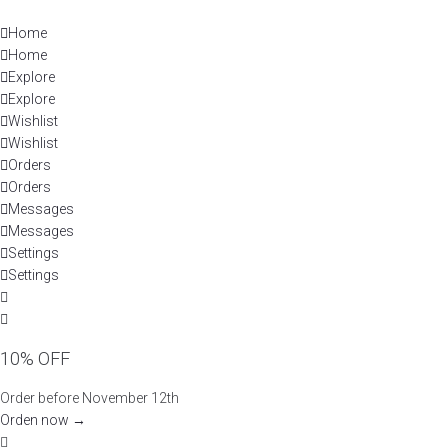
Skip
to
Home
content
Home
Explore
Explore
Wishlist
Wishlist
Orders
Orders
Messages
Messages
Settings
Settings
10% OFF
Order before November 12th
Orden now →