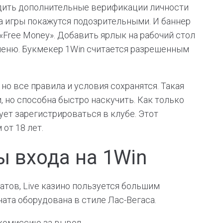
одить дополнительные верификации личности
ра игры покажутся подозрительными. И баннер
«Free Money». Добавить ярлык на рабочий стол
еню. Букмекер 1Win считается разрешенным
но все правила и условия сохранятся. Такая
 но способна быстро наскучить. Как только
ует зарегистрироваться в клубе. Этот
от 18 лет.
ы входа на 1Win
тов, Live казино пользуется большим
та оборудована в стиле Лас-Вегаса.
 комиссию за вывод.