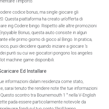
mentare l’importo.
Codere codice bonus, ma single giocare gli
. Questa piattaforma ha creato un’offerta di
are ing Codere bingo. Rispetto alle altre promozioni
Enjoyable Bonus, questa aiuto consiste in algun
nte elle primo giorno di gioco al Bingo. In pratica,
gioco, puoi decidere quando iniziare a giocare ‘s
 dei punti su cui we giocatori pongono los angeles
slot machine game disponibili.
aricare Ed Installare
tue informazioni dalam residenza come stato,
e, sarai tenuto the rendere note the tue informazioni
. Questo scontro tra Bournemouth 1 ° nella V-English
ette pada essere particolarmente notevole da
prelevare fondi sul tuo conto Skrill hanno