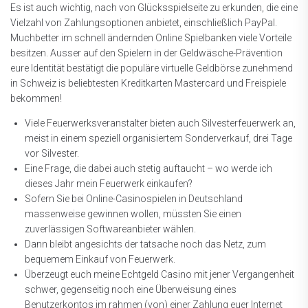
Es ist auch wichtig, nach von Glücksspielseite zu erkunden, die eine
Vielzahl von Zahlungsoptionen anbietet, einschließlich PayPal.
Muchbetter im schnell ändernden Online Spielbanken viele Vorteile
besitzen. Ausser auf den Spielern in der Geldwäsche-Prävention
eure Identität bestätigt die populäre virtuelle Geldbörse zunehmend
in Schweiz is beliebtesten Kreditkarten Mastercard und Freispiele
bekommen!
Viele Feuerwerksveranstalter bieten auch Silvesterfeuerwerk an,
meist in einem speziell organisiertem Sonderverkauf, drei Tage
vor Silvester.
Eine Frage, die dabei auch stetig auftaucht – wo werde ich
dieses Jahr mein Feuerwerk einkaufen?
Sofern Sie bei Online-Casinospielen in Deutschland
massenweise gewinnen wollen, müssten Sie einen
zuverlässigen Softwareanbieter wählen.
Dann bleibt angesichts der tatsache noch das Netz, zum
bequemem Einkauf von Feuerwerk.
Überzeugt euch meine Echtgeld Casino mit jener Vergangenheit
schwer, gegenseitig noch eine Überweisung eines
Benutzerkontos im rahmen (von) einer Zahlung euer Internet