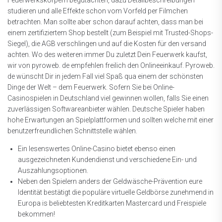
Feuerwerkskörpern begutachten, dazu Detailbeschreibungen
studieren und alle Effekte schon vom Vorfeld per Filmchen
betrachten. Man sollte aber schon darauf achten, dass man bei
einem zertifiziertem Shop bestellt (zum Beispiel mit Trusted-Shops-
Siegel), die AGB verschlingen und auf die Kosten für den versand
achten. Wo des weiteren immer Du zuletzt Dein Feuerwerk kaufst,
wir von pyroweb. de empfehlen freilich den Onlineeinkauf. Pyroweb.
de wünscht Dir in jedem Fall viel Spaß qua einem der schönsten
Dinge der Welt – dem Feuerwerk. Sofern Sie bei Online-
Casinospielen in Deutschland viel gewinnen wollen, falls Sie einen
zuverlässigen Softwareanbieter wählen. Deutsche Spieler haben
hohe Erwartungen an Spielplattformen und sollten welche mit einer
benutzerfreundlichen Schnittstelle wählen.
Ein lesenswertes Online-Casino bietet ebenso einen
ausgezeichneten Kundendienst und verschiedene Ein- und
Auszahlungsoptionen.
Neben den Spielern anders der Geldwäsche-Prävention eure
Identität bestätigt die populäre virtuelle Geldbörse zunehmend in
Europa is beliebtesten Kreditkarten Mastercard und Freispiele
bekommen!