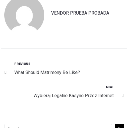
VENDOR PRUEBA PROBADA
PREVIOUS
What Should Matrimony Be Like?
NEXT
Wybieraj Legalne Kasyno Przez Internet