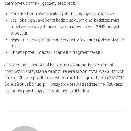
darmowe upominki, gadżety oraz próbki.
Szukasz bonusów powitalnych i bezpłatnych zakładów?
Jeśli obsługa JavaScript będzie uaktywniona, będziesz miał
możliwość korzystania z Trenera słownictwa PONS i innych
procedur.
Rejestrujemy się a następnie wypełniamy dane i potwierdzamy
maila.
Chcesz przetłumaczyć zdanie lub fragment tekstu?
Jeśli obsługa JavaScript będzie uaktywniona, będziesz miał
możliwość korzystania wraz z Trenera słownictwa PONS i innych
funkcji. Chcesz przetłumaczyć zdanie lub fragment tekstu? ©2011
BonusBonusBonus. pl – wszystkie prawa zastrzeżone. Szukasz
bonusów powitalnych i bezpłatnych zakładów?