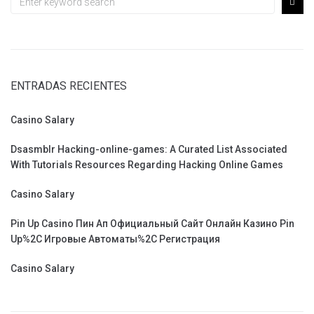
ENTRADAS RECIENTES
Casino Salary
Dsasmblr Hacking-online-games: A Curated List Associated
With Tutorials Resources Regarding Hacking Online Games
Casino Salary
Pin Up Casino Пин Ап Официальный Сайт Онлайн Казино Pin
Up%2C Игровые Автоматы%2C Регистрация
Casino Salary