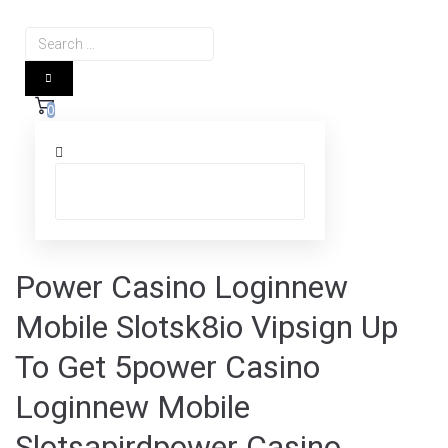
0
Power Casino Loginnew
Mobile Slots️️k8io Vipsign Up
To Get 5️power Casino
Loginnew Mobile
Slotsapjrdpower Casino