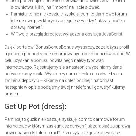
Jeśli potrzebujesz przenieść słówka do odwiedzenia Trenera
słownictwa, kliknij na “Import” na liście słówek.
Pamiętaj to nic nie kosztuje, zyskuję. com to darmowe forum
internetowe przy którym zasięgniesz wiedzy “jak zarabiać za
sprawą internet”.
W Twojej przeglądarce jest wyłączona obsługa JavaScript.
Dzięki portalowi BonusBonusBonus wystarczy, że założysz profil
u jednego pochodzące z renomowanych bukmacherów online. W
celu uzyskania bonusu powitalnego należy typować
internetowego. Rejestrujemy się a następnie wypełniamy dane i
potwierdzamy maila. Wyskoczy nam okienko do odwiedzenia
złożenia depozytu – klikamy na dole ” później ” natomiast
następnie w opisie podajemy swój nr telefonu i go weryfikujemy
smsem.
Get Up Pot (dress):
Pamiętaj to guzik nie kosztuje, zyskuję. com to darmowe forum
internetowe w którym zasięgniesz danych “jak zarabiać za sprawą
power casino 50 pln
internet”. Przeczytaj się gdzie otrzymasz