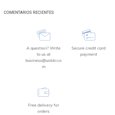
COMENTARIOS RECIENTES
A question? Write
Secure credit card
to us at
payment
business@uobbi.co
m
Free delivery for
orders