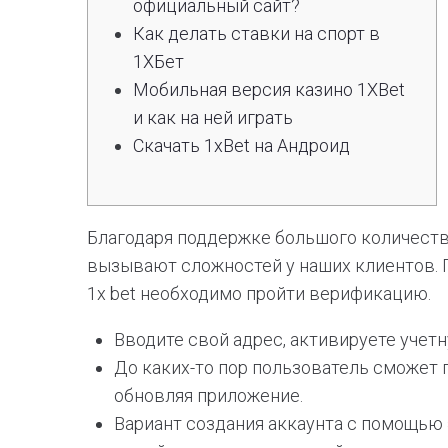
официальный сайт?
Как делать ставки на спорт в
1ХБет
Мобильная версия казино 1XBet
и как на ней играть
Скачать 1xBet на Андроид
Благодаря поддержке большого количеств
вызывают сложностей у наших клиентов. 
1x bet необходимо пройти верификацию.
Вводите свой адрес, активируете учет
До каких-то пор пользователь сможет 
обновляя приложение.
Вариант создания аккаунта с помощью