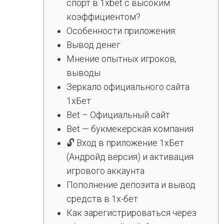
спорт в 1xbet с высоким
коэффициентом?
Особенности приложения:
Вывод денег
Мнение опытных игроков,
выводы
Зеркало официального сайта
1хБет
Bet – Официальный сайт
Bet — букмекерская компания
🔓 Вход в приложение 1хБет
(Андройд версия) и активация
игрового аккаунта
Пополнение депозита и вывод
средств в 1х-бет
Как зарегистрироваться через