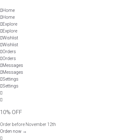
Skip
to
Home
content
Home
Explore
Explore
Wishlist
Wishlist
Orders
Orders
Messages
Messages
Settings
Settings
10% OFF
Order before November 12th
Orden now →