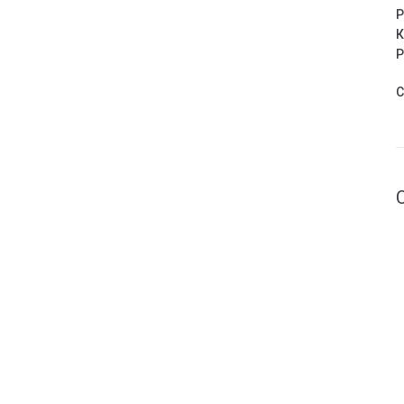
P
К
Р
C