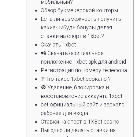
мобильный?
Обзор букмекерской конторы
Есть ли возможность получить
какие-нибудь бонусы делая
ставки на спорт в 1xbet?
Скачать 1xbet
📲 Скачать официальное
приложение 1xbet apk для android
Регистрация по номеру телефона
❔Что такое 1xbet зеркало ?
🚫 Удаление, блокировка и
восстановление аккаунта 1xbet
bet официальный сайт и зеркало
рабочее для входа
Ставки на спорт в 1XBet casino
Выгодно ли делать ставки на