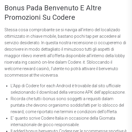
Bonus Pada Benvenuto E Altre
Promozioni Su Codere
Stessa cosa comprobante se si naviga all’intero del localizado
ottimizzato in chiave mobile, bastano pochi tap per accedere al
servizio desiderato. In questa nostra recensione ci occuperemo di
descrivere in modo dettagliato il minuzioso tutti gli aspetti di
maggior rilievo inerenti all’offerta disponibile all’interno della lobby
riservata ing casinò on-line dalam Codere. it. Sbloccando il
welcome reward casinò, l’utente no potrà attivare il benvenuto
scommesse at the viceversa.
L’App di Codere for each Android è trovabile dal sito ufficiale
selezionando il download della versione APK dell’applicazione.
Ricorda che tutti i bonus sono soggetti a requisiti dalam
puntata che devono organismo soddisfatti per lo sblocco del
reward, come riportato nei termini e condizioni dell’offerta.
E’ quanto scrive Codere Italia in occasione della Giornata
internazionale de gioco responsabile.
Il added bonus benvenuto Codere per le scommesse sportive è