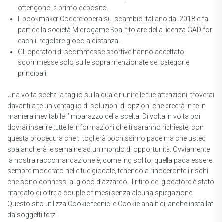
ottengono ‘s primo deposito.
Il bookmaker Codere opera sul scambio italiano dal 2018 e fa
part della società Microgame Spa, titolare della licenza GAD for
each il regolare gioco a distanza.
Gli operatori di scommesse sportive hanno accettato
scommesse solo sulle sopra menzionate sei categorie
principali.
Una volta scelta la taglio sulla quale riunire le tue attenzioni, troverai
davanti a te un ventaglio di soluzioni di opzioni che creerà in te in
maniera inevitabile l’imbarazzo della scelta. Di volta in volta poi
dovrai inserire tutte le informazioni che ti saranno richieste, con
questa procedura che ti toglierà pochissimo pace ma che usted
spalancherà le semaine ad un mondo di opportunità. Ovviamente
la nostra raccomandazione è, come ing solito, quella pada essere
sempre moderato nelle tue giocate, tenendo a rinoceronte i rischi
che sono connessi al gioco d’azzardo. Il ritiro del giocatore è stato
ritardato di oltre a couple of mesi senza alcuna spiegazione.
Questo sito utilizza Cookie tecnici e Cookie analitici, anche installati
da soggetti terzi.