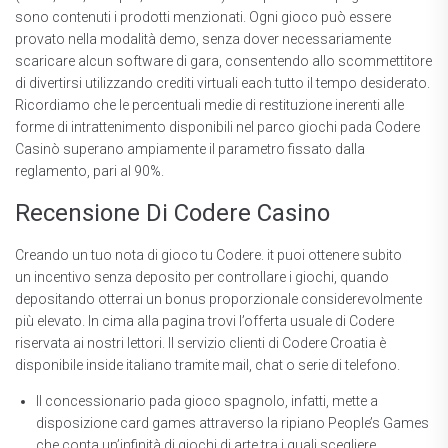
sono contenuti i prodotti menzionati. Ogni gioco può essere
provato nella modalità demo, senza dover necessariamente
scaricare alcun software di gara, consentendo allo scommettitore
di divertirsi utilizzando crediti virtuali each tutto il tempo desiderato.
Ricordiamo che le percentuali medie di restituzione inerenti alle
forme di intrattenimento disponibili nel parco giochi pada Codere
Casinò superano ampiamente il parametro fissato dalla
reglamento, pari al 90%.
Recensione Di Codere Casino
Creando un tuo nota di gioco tu Codere. it puoi ottenere subito
un incentivo senza deposito per controllare i giochi, quando
depositando otterrai un bonus proporzionale considerevolmente
più elevato. In cima alla pagina trovi l’offerta usuale di Codere
riservata ai nostri lettori. Il servizio clienti di Codere Croatia è
disponibile inside italiano tramite mail, chat o serie di telefono.
Il concessionario pada gioco spagnolo, infatti, mette a
disposizione card games attraverso la ripiano People’s Games
che conta un’infinità di giochi di arte tra i quali scegliere.