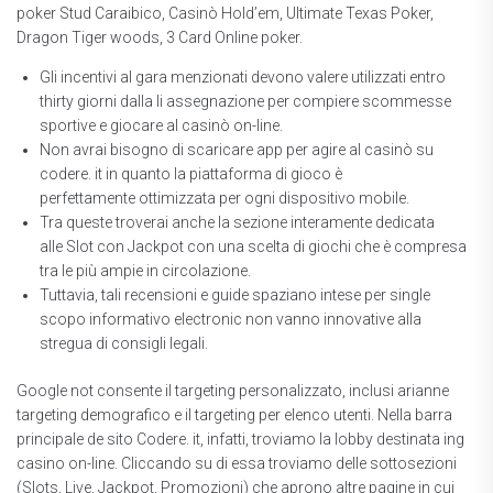
poker Stud Caraibico, Casinò Hold’em, Ultimate Texas Poker,
Dragon Tiger woods, 3 Card Online poker.
Gli incentivi al gara menzionati devono valere utilizzati entro
thirty giorni dalla li assegnazione per compiere scommesse
sportive e giocare al casinò on-line.
Non avrai bisogno di scaricare app per agire al casinò su
codere. it in quanto la piattaforma di gioco è
perfettamente ottimizzata per ogni dispositivo mobile.
Tra queste troverai anche la sezione interamente dedicata
alle Slot con Jackpot con una scelta di giochi che è compresa
tra le più ampie in circolazione.
Tuttavia, tali recensioni e guide spaziano intese per single
scopo informativo electronic non vanno innovative alla
stregua di consigli legali.
Google not consente il targeting personalizzato, inclusi arianne
targeting demografico e il targeting per elenco utenti. Nella barra
principale de sito Codere. it, infatti, troviamo la lobby destinata ing
casino on-line. Cliccando su di essa troviamo delle sottosezioni
(Slots, Live, Jackpot, Promozioni) che aprono altre pagine in cui