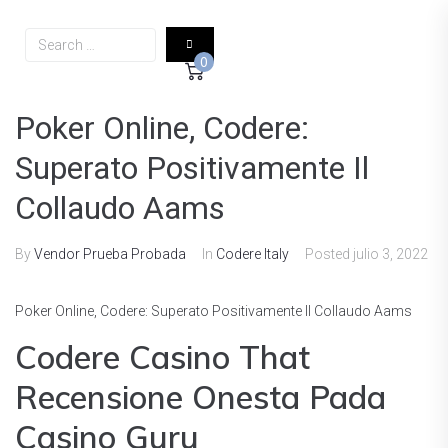
0
Poker Online, Codere:
Superato Positivamente Il
Collaudo Aams
By
Vendor Prueba Probada
In
Codere Italy
Posted
julio 3, 2022
Poker Online, Codere: Superato Positivamente Il Collaudo Aams
Codere Casino That
Recensione Onesta Pada
Casino Guru