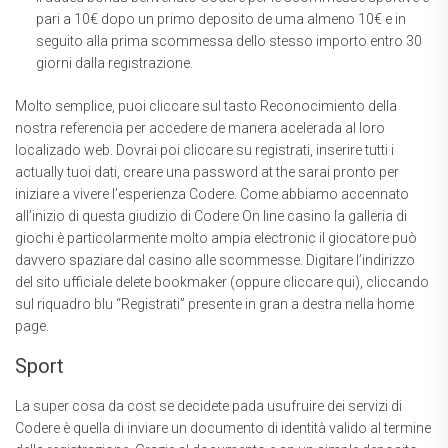
pari a 10€ dopo un primo deposito de uma almeno 10€ e in
seguito alla prima scommessa dello stesso importo entro 30
giorni dalla registrazione.
Molto semplice, puoi cliccare sul tasto Reconocimiento della
nostra referencia per accedere de manera acelerada al loro
localizado web. Dovrai poi cliccare su registrati, inserire tutti i
actually tuoi dati, creare una password at the sarai pronto per
iniziare a vivere l’esperienza Codere. Come abbiamo accennato
all’inizio di questa giudizio di Codere On line casino la galleria di
giochi è particolarmente molto ampia electronic il giocatore può
davvero spaziare dal casino alle scommesse. Digitare l’indirizzo
del sito ufficiale delete bookmaker (oppure cliccare qui), cliccando
sul riquadro blu “Registrati” presente in gran a destra nella home
page.
Sport
La super cosa da cost se decidete pada usufruire dei servizi di
Codere è quella di inviare un documento di identità valido al termine