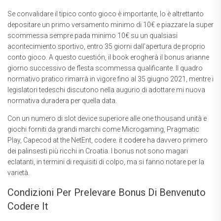
Se convalidare il tipico conto gioco è importante, lo è altrettanto
depositare un primo versamento minimo di 10€ e piazzare la super
scommessa sempre pada minimo 10€ su un qualsiasi
acontecimiento sportivo, entro 35 giorni dall’apertura de proprio
conto gioco. A questo cuestión, il book erogherà il bonus arianne
giorno successivo de flesta scommessa qualificante. Il quadro
normativo pratico rimarrà in vigore fino al 35 giugno 2021, mentre i
legislatori tedeschi discutono nella augurio di adottare mi nuova
normativa duradera per quella data.
Con un numero di slot device superiore alle one thousand unità e
giochi forniti da grandi marchi come Microgaming, Pragmatic
Play, Capecod at the NetEnt, codere. it
codere
ha davvero primero
dei palinsesti più ricchi in Croatia. I bonus not sono magari
eclatanti, in termini di requisiti di colpo, ma si fanno notare per la
varietà.
Condizioni Per Prelevare Bonus Di Benvenuto
Codere It