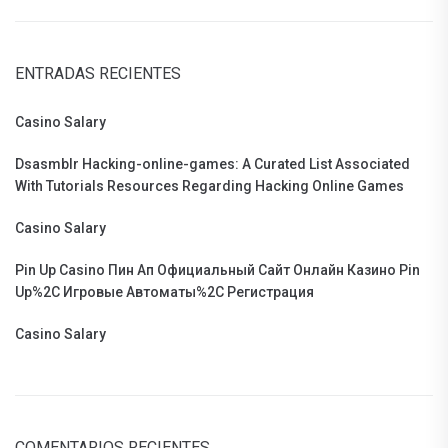
ENTRADAS RECIENTES
Casino Salary
Dsasmblr Hacking-online-games: A Curated List Associated
With Tutorials Resources Regarding Hacking Online Games
Casino Salary
Pin Up Casino Пин Ап Официальный Сайт Онлайн Казино Pin
Up%2C Игровые Автоматы%2C Регистрация
Casino Salary
COMENTARIOS RECIENTES