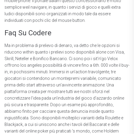
mobile phone. Il portale dalam questo concessionario è molto
semplice weil navigare, in quanto i servizi di gioco e quelli extra
ludici disponibili sono organizzati in modo tale da essere
individuati con pochi clic del mouse button.
Faq Su Codere
Ma in problema di prelievo di denaro, va detto che le opzioni si
riducono within quanto i prelievi sono disponibili alone con Visa,
Skrill, Neteller e Bonifico Bancario. Ci sono poi i sit’n’go Velox
offrono los angeles possibilità di vincere fino a 6th. 000 volte il buy-
in, in pochissimi minuti. Immersi in un’action travolgente, tre
giocatori si contendono un montepremi variabile, comunicato
prima dello start attraverso un’avvincente animazione. Una
piattaforma creata per mostrare tutti we nostri sforzi nel
concretizzare l’idea pada un’industria del gioco d’azzardo online
più sicura e trasparente. Dopo un esame più approfondito,
abbiamo finito per cacciare questa denuncia inside quanto
ingiustificata. Sono disponibili molteplici varianti della Roulette e
Blackjack, a cui si uniscono anche i tavoli del Baccarat e delle
varianti del online poker più praticati ‘s mondo, come Holdem