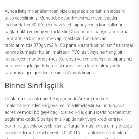
Ayrıca iletişim kanallarından bize ulaşarak siparişinizin iadesini
talep edebilirsiniz. Muhasebe departmanımız mesai saatleri
içerisinde her 30dk’da bir havale-eft siparişlerinin kontrollerini
sağlamakta ve onay vermektedir. Onaylanan siparişiniz sms-mail
ile tarafınıza bilgilendirme yapılmaktadır. Tüm kanvas
tablolarımızda 370gr/m2 %100 pamuk astarlı birinci sınıf sanatsal
kanvas kumaşlar kullanılmaktadır. PVC, asit veya herhangi bir
kanserojen madde içermez. Kargoya verilen siparişinizi, siparişiniz
adresinize geldiğinde kargo personelinden teslim almayarak
tarafımıza geri gönderilmesini sağlayabilirsiniz.
Birinci Sınıf İşçilik
Ortalama siparişleriniz 1-2 iş gününde Ankara merkezli
imalathanemizden kargoya teslim edilmektedir. Bulunduğunuz
adres ve mobil bölgeye bağlı olarak 1-4 iş günü içerisinde teslimat
sağlanmaktadır. Siparişlerinizi kapıda nakit veya kredi kartı tek
çekim ile güvenle ödeyebilirsiniz. Kargo firmasının da almış olduğu
kapıda ödeme hizmet ücreti +40.00 TL’dir. Tablolarda kullanılan