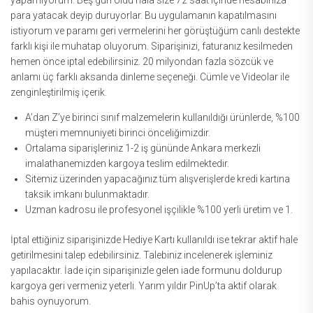
yapamıyorum. Beş gün oldu hala size 72 saat içinde hesabınıza
para yatacak deyip duruyorlar. Bu uygulamanın kapatılmasını
istiyorum ve paramı geri vermelerini her görüştüğüm canlı destekte
farklı kişi ile muhatap oluyorum. Siparişinizi, faturanız kesilmeden
hemen önce iptal edebilirsiniz. 20 milyondan fazla sözcük ve
anlamı üç farklı aksanda dinleme seçeneği. Cümle ve Videolar ile
zenginleştirilmiş içerik.
A’dan Z’ye birinci sınıf malzemelerin kullanıldığı ürünlerde, %100
müşteri memnuniyeti birinci önceliğimizdir.
Ortalama siparişleriniz 1-2 iş gününde Ankara merkezli
imalathanemizden kargoya teslim edilmektedir.
Sitemiz üzerinden yapacağınız tüm alışverişlerde kredi kartına
taksik imkanı bulunmaktadır.
Uzman kadrosu ile profesyonel işçilikle %100 yerli üretim ve 1.
İptal ettiğiniz siparişinizde Hediye Kartı kullanıldı ise tekrar aktif hale
getirilmesini talep edebilirsiniz. Talebiniz incelenerek işleminiz
yapılacaktır. İade için siparişinizle gelen iade formunu doldurup
kargoya geri vermeniz yeterli. Yarım yıldır PinUp’ta aktif olarak
bahis oynuyorum.