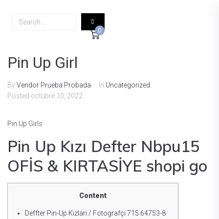
0
Pin Up Girl
By
Vendor Prueba Probada
In
Uncategorized
Posted
octubre 10, 2022
Pin Up Girls
Pin Up Kızı Defter Nbpu15
OFİS & KIRTASİYE shopi go
Content
Deffter Pin-Up Kizlari / Fotografçi 715 64753-8