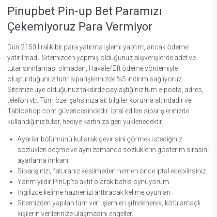
Pinupbet Pin-up Bet Paramızı
Çekemiyoruz Para Vermiyor
Dün 2150 liralık bir para yatırma işlemi yaptım, ancak ödeme
yatırılmadı. Sitemizden yapmış olduğunuz alışverişlerde adet ve
tutar sınırlaması olmadan, Havale/Eft ödeme yöntemiyle
oluşturduğunuz tüm siparişlerinizde %5 indirim sağlıyoruz.
Sitemize üye olduğunuz takdirde paylaştığınız tüm e-posta, adres,
telefon vb. Tüm özel şahsınıza ait bilgiler koruma altındadır ve
Tabloshop.com güvencesindedir. İptal edilen siparişlerinizde
kullandığınız tutar, hediye kartınıza geri yüklenecektir.
Ayarlar bölümünü kullarak çevirisini görmek istediğiniz
sözlükleri seçme ve aynı zamanda sözlüklerin gösterim sırasını
ayarlama imkanı.
Siparişinizi, faturanız kesilmeden hemen önce iptal edebilirsiniz.
Yarım yıldır PinUp’ta aktif olarak bahis oynuyorum.
İngilizce kelime haznenizi arttıracak kelime oyunları.
Sitemizden yapılan tüm veri işlemleri şifrelenerek, kötü amaçlı
kişilerin verilerinize ulaşmasını engeller.