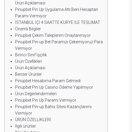
Ürün Açıklaması
Pinupbet Pin Up Uygulama Attı Beni Hesaptan
Paramı Vermiyor
İSTANBUL İÇİ 4 SAATTE KURYE İLE TESLİMAT
Önemli Bilgiler
Pinupbet Çekim Taleplerim Onaylanmıyor
Pinupbet Pin-up Bet Paramızı Çekemiyoruz Para
Vermiyor
Birinci Sınıf İşçilik
Ürün Özellikleri
Ürün Açıklaması
Benzer Ürünler
Pinupbet Hesabıma Param Gelmedi
Pinupbet Pin Up Casino Ödeme Yapılmıyor
Ürün Değerlendirmeleri
Pinupbet Pin Up Paramı Vermiyor
Pinupbet Pin-up Bahis Sitesi Kazançlarımı
Vermiyor
ÜRÜN ÖZELLİKLERİ
İlgili ürünler