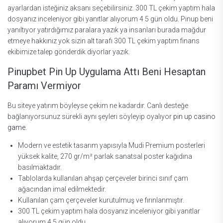
ayarlardan isteğiniz aksanı seçebilirsiniz. 300 TL çekim yaptım hala
dosyanız inceleniyor gibi yanıtlar alıyorum 4 5 gün oldu. Pinup beni
yanıltıyor yatırdığımız paralara yazık ya insanları burada mağdur
etmeye hakkınız yok sizin alt tarafı 300 TL çekim yaptım finans
ekibimize talep gönderdik diyorlar yazık.
Pinupbet Pin Up Uygulama Attı Beni Hesaptan
Paramı Vermiyor
Bu siteye yatırım böyleyse çekim ne kadardır. Canlı desteğe
bağlanıyorsunuz sürekli aynı şeyleri söyleyip oyalıyor
pin up casino
game
.
Modern ve estetik tasarım yapısıyla Mudi Premium posterleri
yüksek kalite, 270 gr/m² parlak sanatsal poster kağıdına
basılmaktadır.
Tablolarda kullanılan ahşap çerçeveler birinci sınıf çam
ağacından imal edilmektedir.
Kullanılan çam çerçeveler kurutulmuş ve fırınlanmıştır.
300 TL çekim yaptım hala dosyanız inceleniyor gibi yanıtlar
alıyorum 4 5 gün oldu.