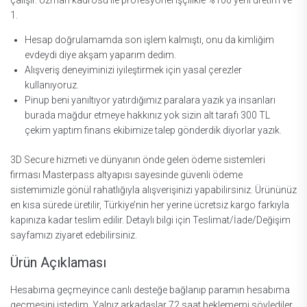
çalışır. Uzman kadrosu ile profesyonel işçilikle %100 yerli üretim ve
1.
Hesap doğrulamamda son işlem kalmıştı, onu da kimliğim
evdeydi diye akşam yaparım dedim.
Alışveriş deneyiminizi iyileştirmek için yasal çerezler
kullanıyoruz.
Pinup beni yanıltıyor yatırdığımız paralara yazık ya insanları
burada mağdur etmeye hakkınız yok sizin alt tarafı 300 TL
çekim yaptım finans ekibimize talep gönderdik diyorlar yazık.
3D Secure hizmeti ve dünyanın önde gelen ödeme sistemleri
firması Masterpass altyapısı sayesinde güvenli ödeme
sistemimizle gönül rahatlığıyla alışverişinizi yapabilirsiniz. Ürününüz
en kısa sürede üretilir, Türkiye’nin her yerine ücretsiz kargo farkıyla
kapınıza kadar teslim edilir. Detaylı bilgi için Teslimat/İade/Değişim
sayfamızı ziyaret edebilirsiniz.
Ürün Açıklaması
Hesabıma geçmeyince canlı desteğe bağlanıp paramın hesabıma
geçmesini istedim. Yalnız arkadaşlar 72 saat beklememi söylediler.