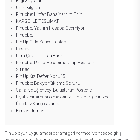
Bilgi Sayfaları
Ürün Bilgileri
Pinupbet Lütfen Bana Yardım Edin
KARGO İLE TESLİMAT
Pinupbet Yatırım Hesaba Geçmiyor
Pinupbet
Pin Up Girls Series Tablosu
Destek
Ultra Çözünürlüklü Baskı
Pinupbet Pinup Hesabıma Girip Hesabımı
Sıfırladı
Pin Up Kızı Defter Nbpu15
Pinupbet Bakiye Yükleme Sorunu
Sanat ve Eğlenceyi Buluşturan Posterler
Fiyat sınırlaması olmaksınız tüm siparişlerinizde
Ücretsiz Kargo avantajı!
Benzer Ürünler
Pin up oyun uygulaması paramı geri vermedi ve hesaba giriş