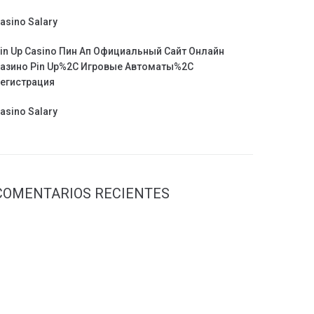
asino Salary
in Up Casino Пин Ап Официальный Сайт Онлайн
азино Pin Up%2C Игровые Автоматы%2C
егистрация
asino Salary
COMENTARIOS RECIENTES