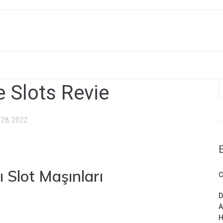
S
e Slots Revie
f
 28, 2022
 Slot Maşınları
C
D
A
H