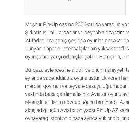
Məşhur Pin-Up casino 2006-cı ildə yaradılıb və 
Şirkətin işi milli orqanlar və beynəlxalq tənzimlə
istifadəçilərə geniş çeşiddə oyunlar, peşəkar dəst
Dünyanın aparıcı istehsalçılarının yüksək tarifl
oyunçulara yaxşı ödənişlər gətirir. Həmçinin, Pi
Bu, qəza əyləncəsinə aiddir və onun mahiyyəti 
əyləncə sadə, iddiasız oyuna üstünlük verən hə
mərclər qoymalı və təyyarə qəzaya uğramadan
vaxtında başa çatdırmalısınız. Aviator oyunu ay
əlverişli tariflərin mövcudluğunu təmin edir. A
alqışladığı üçün Aviator ən yaxşı Pin Up AZ kazi
oynayaraq istənilən cihaza ayrıca yüklənə bilən o