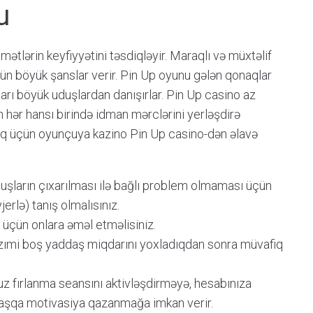
u
mətlərin keyfiyyətini təsdiqləyir. Maraqlı və müxtəlif
 böyük şanslar verir. Pin Up oyunu gələn qonaqlar
arı böyük uduşlardan danışırlar. Pin Up casino az
 hər hansı birində idman mərclərini yerləşdirə
aq üçün oyunçuya kazino Pin Up casino-dən əlavə
uşların çıxarılması ilə bağlı problem olmaması üçün
erlə) tanış olmalısınız.
çün onlara əməl etməlisiniz.
zımi boş yaddaş miqdarını yoxladıqdan sonra müvafiq
z fırlanma seansını aktivləşdirməyə, hesabınıza
başqa motivasiya qazanmağa imkan verir.