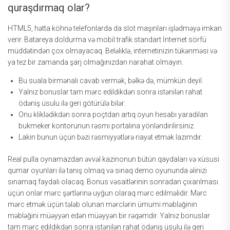
quraşdırmaq olar?
HTML5, hətta köhnə telefonlarda da slot maşınları işlədməyə imkan
verir. Batareya doldurma və mobil trafik standart İnternet sörfü
müddətindən çox olmayacaq. Beləliklə, internetinizin tükənməsi və
ya tez bir zamanda şarj olmağınızdan narahat olmayın.
Bu suala birmənalı cavab vermək, bəlkə də, mümkün deyil.
Yalnız bonuslar tam mərc edildikdən sonra istənilən rahat
ödəniş üsulu ilə geri götürülə bilər.
Onu kliklədikdən sonra poçtdan artıq oyun hesabı yaradılan
bukmeker kontorunun rəsmi portalına yönləndirilirsiniz.
Lakin bunun üçün bəzi rəsmiyyətlərə riayət etmək lazımdır.
Real pulla oynamazdan əvvəl kazinonun bütün qaydaları və xüsusi
qumar oyunları ilə tanış olmaq və sınaq demo oyununda əlinizi
sınamaq faydalı olacaq. Bonus vəsaitlərinin sonradan çıxarılması
üçün onlar mərc şərtlərinə uyğun olaraq mərc edilməlidir. Mərc
mərc etmək üçün tələb olunan mərclərin ümumi məbləğinin
məbləğini müəyyən edən müəyyən bir rəqəmdir. Yalnız bonuslar
tam mərc edildikdən sonra istənilən rahat ödəniş üsulu ilə geri