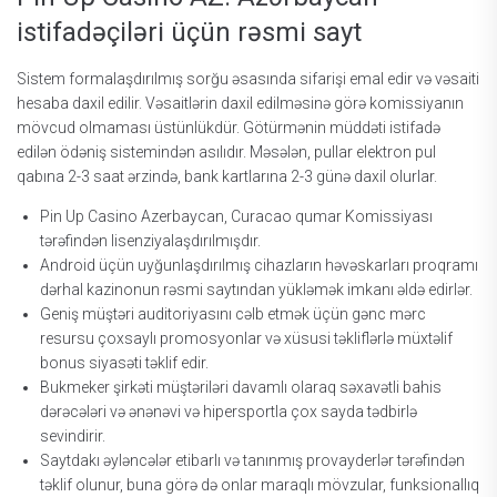
istifadəçiləri üçün rəsmi sayt
Sistem formalaşdırılmış sorğu əsasında sifarişi emal edir və vəsaiti
hesaba daxil edilir. Vəsaitlərin daxil edilməsinə görə komissiyanın
mövcud olmaması üstünlükdür. Götürmənin müddəti istifadə
edilən ödəniş sistemindən asılıdır. Məsələn, pullar elektron pul
qabına 2-3 saat ərzində, bank kartlarına 2-3 günə daxil olurlar.
Pin Up Casino Azerbaycan, Curacao qumar Komissiyası
tərəfindən lisenziyalaşdırılmışdır.
Android üçün uyğunlaşdırılmış cihazların həvəskarları proqramı
dərhal kazinonun rəsmi saytından yükləmək imkanı əldə edirlər.
Geniş müştəri auditoriyasını cəlb etmək üçün gənc mərc
resursu çoxsaylı promosyonlar və xüsusi təkliflərlə müxtəlif
bonus siyasəti təklif edir.
Bukmeker şirkəti müştəriləri davamlı olaraq səxavətli bahis
dərəcələri və ənənəvi və hipersportla çox sayda tədbirlə
sevindirir.
Saytdakı əyləncələr etibarlı və tanınmış provayderlər tərəfindən
təklif olunur, buna görə də onlar maraqlı mövzular, funksionallıq