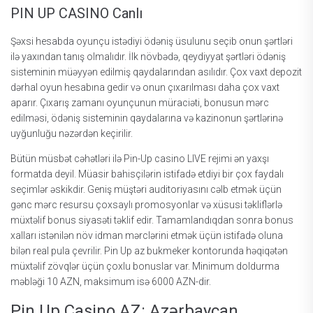
PIN UP CASINO Canlı
Şəxsi hesabda oyunçu istədiyi ödəniş üsulunu seçib onun şərtləri
ilə yaxından tanış olmalıdır. İlk növbədə, qeydiyyat şərtləri ödəniş
sisteminin müəyyən edilmiş qaydalarından asılıdır. Çox vaxt depozit
dərhal oyun hesabına gedir və onun çıxarılması daha çox vaxt
aparır. Çıxarış zamanı oyunçunun müraciəti, bonusun mərc
edilməsi, ödəniş sisteminin qaydalarına və kazinonun şərtlərinə
uyğunluğu nəzərdən keçirilir.
Bütün müsbət cəhətləri ilə Pin-Up casino LIVE rejimi ən yaxşı
formatda deyil. Müasir bahisçilərin istifadə etdiyi bir çox faydalı
seçimlər əskikdir. Geniş müştəri auditoriyasını cəlb etmək üçün
gənc mərc resursu çoxsaylı promosyonlar və xüsusi təkliflərlə
müxtəlif bonus siyasəti təklif edir. Tamamlandıqdan sonra bonus
xalları istənilən növ idman mərclərini etmək üçün istifadə oluna
bilən real pula çevrilir. Pin Up az bukmeker kontorunda həqiqətən
müxtəlif zövqlər üçün çoxlu bonuslar var. Minimum doldurma
məbləği 10 AZN, maksimum isə 6000 AZN-dir.
Pin Up Casino AZ: Azərbaycan