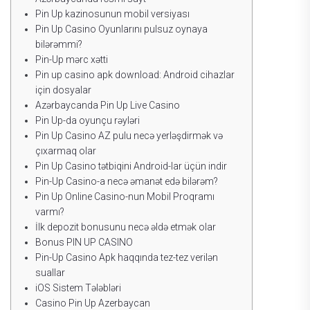
Pin Up kazinosunun mobil versiyası
Pin Up Casino Oyunlarını pulsuz oynaya
bilərəmmi?
Pin-Up mərc xətti
Pin up casino apk download: Android cihazlar
için dosyalar
Azərbaycanda Pin Up Live Casino
Pin Up-da oyunçu rəyləri
Pin Up Casino AZ pulu necə yerləşdirmək və
çıxarmaq olar
Pin Up Casino tətbiqini Android-lar üçün indir
Pin-Up Casino-a necə əmanət edə bilərəm?
Pin Up Online Casino-nun Mobil Proqramı
varmı?
İlk depozit bonusunu necə əldə etmək olar
Bonus PIN UP CASINO
Pin-Up Casino Apk haqqında tez-tez verilən
suallar
iOS Sistem Tələbləri
Casino Pin Up Azerbaycan