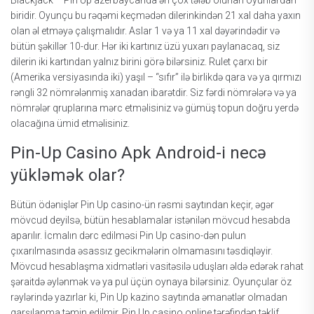
Blackjack – Pin Up azerbaycanda ən çox tələb olunan oyunlardan
biridir. Oyunçu bu rəqəmi keçmədən dilerinkindən 21 xal daha yaxın
olan əl etməyə çalışmalıdır. Aslar 1 və ya 11 xal dəyərindədir və
bütün şəkillər 10-dur. Hər iki kartınız üzü yuxarı paylanacaq, siz
dilerin iki kartından yalnız birini görə bilərsiniz. Rulet çarxı bir
(Amerika versiyasında iki) yaşıl – “sıfır” ilə birlikdə qara və ya qırmızı
rəngli 32 nömrələnmiş xanadan ibarətdir. Siz fərdi nömrələrə və ya
nömrələr qruplarına mərc etməlisiniz və gümüş topun doğru yerdə
olacağına ümid etməlisiniz.
Pin-Up Casino Apk Android-i necə
yükləmək olar?
Bütün ödənişlər Pin Up casino-ün rəsmi saytından keçir, əgər
mövcud deyilsə, bütün hesablamalar istənilən mövcud hesabda
aparılır. İcmalın dərc edilməsi Pin Up casino-dən pulun
çıxarılmasında əsassız gecikmələrin olmamasını təsdiqləyir.
Mövcud hesablaşma xidmətləri vasitəsilə uduşları əldə edərək rahat
şəraitdə əylənmək və ya pul üçün oynaya bilərsiniz. Oyunçular öz
rəylərində yazırlar ki, Pin Up kazino saytında əmanətlər olmadan
qarşılanma təmin edilmir. Pin Up casino online tərəfindən təklif