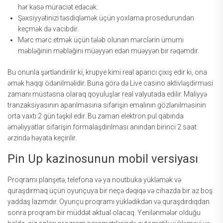
hər kəsə müraciət edəcək.
Şəxsiyyətinizi təsdiqləmək üçün yoxlama prosedurundan
keçmək də vacibdir.
Mərc mərc etmək üçün tələb olunan mərclərin ümumi
məbləğinin məbləğini müəyyən edən müəyyən bir rəqəmdir.
Bu onunla şərtləndirilir ki, krupye kimi real aparıcı çıxış edir ki, ona
əmək haqqı ödənilməlidir. Buna görə də Live casino aktivləşdirməsi
zamanı müstəsna olaraq qoyuluşlar real valyutada edilir. Maliyyə
tranzaksiyasının aparılmasına sifarişin emalının gözlənilməsinin
orta vaxtı 2 gün təşkil edir. Bu zaman elektron pul qabında
əməliyyatlar sifarişin formalaşdırılması anından birinci 2 saat
ərzində həyata keçirilir.
Pin Up kazinosunun mobil versiyası
Proqramı planşetə, telefona və ya noutbuka yükləmək və
quraşdırmaq üçün oyunçuya bir neçə dəqiqə və cihazda bir az boş
yaddaş lazımdır. Oyunçu proqramı yüklədikdən və quraşdırdıqdan
sonra proqram bir müddət aktual olacaq. Yenilənmələr olduğu