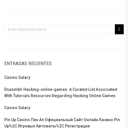
ENTRADAS RECIENTES
Casino Salary
Dsasmblr Hacking-online-games: A Curated List Associated
With Tutorials Resources Regarding Hacking Online Games
Casino Salary
Pin Up Casino Пин Ап Официальный Сайт Онлайн Казино Pin
Up%2C Игровые Автоматы%2C Регистрация