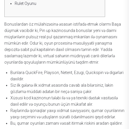
Rulet Oyunu
Bonuslardan öz mülahizəsinə əsasən istifadə etmək olarmı Başa
düşmək vacibdir ki, Pin up kazinosunda bonuslar yeni və daimi
müştərilərin pulsuz real pul qazanmaq imkanları ilə oynamasını
mümkün edir. Odur ki, oyun prosesinə məsuliyyətli yanaşma
depozitə sabit pul kapitalının daxil olmasını təmin edir. Yadda
saxlamaq lazımdır ki, virtual sahənin müdiriyyəti canlı dilerlərlə
oyunlarda qoyuluşların mümkünlüyünü təqdim etmir.
Bunlara QuickFire, Playson, Netent, Ezugi, Quickspin və digərləri
daxildir.
Siz ilk gələnə ilk xidmət əsasında cavab ala bilərsiniz, lakin
gözləmə müddəti adətən bir neçə saniyə çəkir.
Xüsusi kod kazinonun tələbi ilə və ya texniki dəstək vasitəsilə
daxil edilir və oyunçu bunun üçün mükafat alır.
Rəylərində qonaqlar yaxşı xidmət səviyyəsini, qumar oyunlarının
yaxşı seçimini və uduşların sürətli ödənilməsini qeyd edirlər.
Bu, qumar oyunları zamanı vəsait itirmək riskini aradan qaldırır.