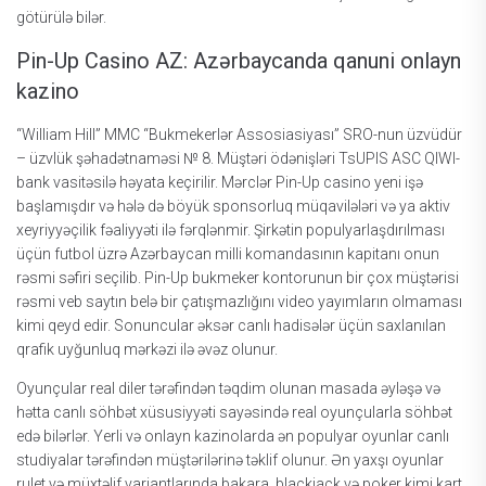
götürülə bilər.
Pin-Up Casino AZ: Azərbaycanda qanuni onlayn
kazino
“William Hill” MMC “Bukmekerlər Assosiasiyası” SRO-nun üzvüdür
– üzvlük şəhadətnaməsi № 8. Müştəri ödənişləri TsUPIS ASC QIWI-
bank vasitəsilə həyata keçirilir. Mərclər Pin-Up casino yeni işə
başlamışdır və hələ də böyük sponsorluq müqavilələri və ya aktiv
xeyriyyəçilik fəaliyyəti ilə fərqlənmir. Şirkətin populyarlaşdırılması
üçün futbol üzrə Azərbaycan milli komandasının kapitanı onun
rəsmi səfiri seçilib. Pin-Up bukmeker kontorunun bir çox müştərisi
rəsmi veb saytın belə bir çatışmazlığını video yayımların olmaması
kimi qeyd edir. Sonuncular əksər canlı hadisələr üçün saxlanılan
qrafik uyğunluq mərkəzi ilə əvəz olunur.
Oyunçular real diler tərəfindən təqdim olunan masada əyləşə və
hətta canlı söhbət xüsusiyyəti sayəsində real oyunçularla söhbət
edə bilərlər. Yerli və onlayn kazinolarda ən populyar oyunlar canlı
studiyalar tərəfindən müştərilərinə təklif olunur. Ən yaxşı oyunlar
rulet və müxtəlif variantlarında bakara, blackjack və poker kimi kart