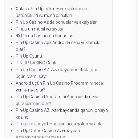
Xülasə: Pin-Up bukmeker kontorunun
üstünlükləri və mənfi cəhətləri
Pin Up Casino Az da bonuslar və aksiyalar
Pinup-un mobil versiyası
🎁 Pin up Casino-da bonuslar
Pin-Up Casino Apk Android-i necə yükləmək
olar?
Pin-Up Oyunu
PIN UP CASINO Canlı
Pin Up Casino AZ: Azərbaycan istifadəçiləri
üçün rəsmi sayt
Android üçün Pin Up Casino Proqramını necə
yeniləmək olar?
Pin-Up Casino Proqramını Android-də necə
quraşdırmaq olar?
Pin-Up Casino AZ: Azərbaycanda qanuni onlayn
kazino
Pin up kazinoya bonusları necə götürmək olar
Pin-Up Online Casino Azerbaycan:
Azərbaycanda rəsmi sayt