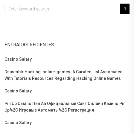
ENTRADAS RECIENTES
Casino Salary
Dsasmblr Hacking-online-games: A Curated List Associated
With Tutorials Resources Regarding Hacking Online Games
Casino Salary
Pin Up Casino Пин Ап Официальный Сайт Онлайн Казино Pin
Up%2C Игровые Автоматы%2C Регистрация
Casino Salary