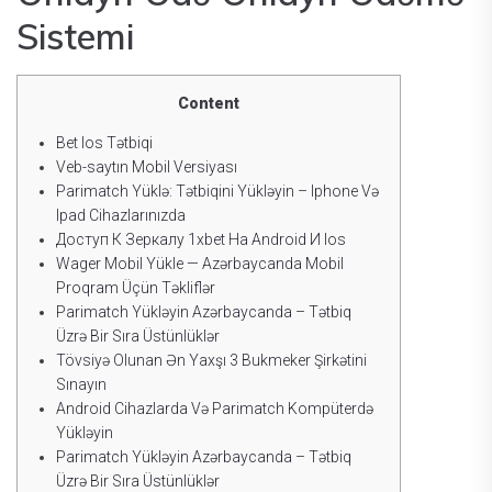
Sistemi
Content
Bet Ios Tətbiqi
Veb-saytın Mobil Versiyası
Parimatch Yüklə: Tətbiqini Yükləyin – Iphone Və
Ipad Cihazlarınızda
Дocтуп К Зepкaлу 1xbet Нa Android И Ios
Wager Mobil Yükle — Azərbaycanda Mobil
Proqram Üçün Təkliflər
Parimatch Yükləyin Azərbaycanda – Tətbiq
Üzrə Bir Sıra Üstünlüklər
Tövsiyə Olunan Ən Yaxşı 3 Bukmeker Şirkətini
Sınayın
Android Cihazlarda Və Parimatch Kompüterdə
Yükləyin
Parimatch Yükləyin Azərbaycanda – Tətbiq
Üzrə Bir Sıra Üstünlüklər