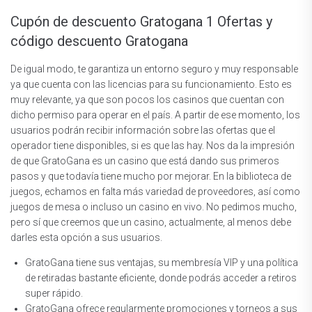
Cupón de descuento Gratogana 1 Ofertas y
código descuento Gratogana
De igual modo, te garantiza un entorno seguro y muy responsable
ya que cuenta con las licencias para su funcionamiento. Esto es
muy relevante, ya que son pocos los casinos que cuentan con
dicho permiso para operar en el país. A partir de ese momento, los
usuarios podrán recibir información sobre las ofertas que el
operador tiene disponibles, si es que las hay. Nos da la impresión
de que GratoGana es un casino que está dando sus primeros
pasos y que todavía tiene mucho por mejorar. En la biblioteca de
juegos, echamos en falta más variedad de proveedores, así como
juegos de mesa o incluso un casino en vivo. No pedimos mucho,
pero sí que creemos que un casino, actualmente, al menos debe
darles esta opción a sus usuarios.
GratoGana tiene sus ventajas, su membresía VIP y una política
de retiradas bastante eficiente, donde podrás acceder a retiros
super rápido.
GratoGana ofrece regularmente promociones y torneos a sus