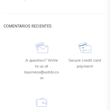
COMENTARIOS RECIENTES
A question? Write
Secure credit card
to us at
payment
business@uobbi.co
m