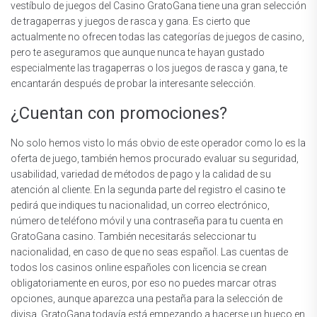
vestíbulo de juegos del Casino GratoGana tiene una gran selección
de tragaperras y juegos de rasca y gana. Es cierto que
actualmente no ofrecen todas las categorías de juegos de casino,
pero te aseguramos que aunque nunca te hayan gustado
especialmente las tragaperras o los juegos de rasca y gana, te
encantarán después de probar la interesante selección.
¿Cuentan con promociones?
No solo hemos visto lo más obvio de este operador como lo es la
oferta de juego, también hemos procurado evaluar su seguridad,
usabilidad, variedad de métodos de pago y la calidad de su
atención al cliente. En la segunda parte del registro el casino te
pedirá que indiques tu nacionalidad, un correo electrónico,
número de teléfono móvil y una contraseña para tu cuenta en
GratoGana casino. También necesitarás seleccionar tu
nacionalidad, en caso de que no seas español. Las cuentas de
todos los casinos online españoles con licencia se crean
obligatoriamente en euros, por eso no puedes marcar otras
opciones, aunque aparezca una pestaña para la selección de
divisa. GratoGana todavía está empezando a hacerse un hueco en