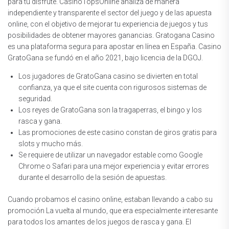
para tu disfrute. CasinoTopsOnline analiza de manera
independiente y transparente el sector del juego y de las apuesta
online, con el objetivo de mejorar tu experiencia de juegos y tus
posibilidades de obtener mayores ganancias. Gratogana Casino
es una plataforma segura para apostar en línea en España. Casino
GratoGana se fundó en el año 2021, bajo licencia de la DGOJ.
Los jugadores de GratoGana casino se divierten en total
confianza, ya que el site cuenta con rigurosos sistemas de
seguridad.
Los reyes de GratoGana son la tragaperras, el bingo y los
rasca y gana.
Las promociones de este casino constan de giros gratis para
slots y mucho más.
Se requiere de utilizar un navegador estable como Google
Chrome o Safari para una mejor experiencia y evitar errores
durante el desarrollo de la sesión de apuestas.
Cuando probamos el casino online, estaban llevando a cabo su
promoción La vuelta al mundo, que era especialmente interesante
para todos los amantes de los juegos de rasca y gana. El