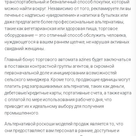
транспортабельный и безналичный способ покупки, который
можно найти вокруг. Независимо от того, рекламируете ли вы
печенье с надписью «уведомление» и напитки в бутылках или
даже предлагаете более профессиональные альтернативы,
такие как вегетарианская или здоровая пища, торговое
оборудование — это отличный способ обслужить человека,
нуждающегося в вашем раннем щелчке, не нарушая активных
свиданий женщины.
Главный бонус торгового автомата azines будет заключаться
в поставках контрастной группы агентов, в скромной
первоначальной доле и инициировании возможностей
сельского менеджера. Кроме того, продающие единицы могут
платить ряд запрашиваемых альтернатив, таких как деньги,
дебетовые/кредитные карты, портативные счета, а также карта
с оплатой по мере использования рабочего дня, что
приводит их к идеальному выбору для получения
промышленного.
Альтернативой роскоши моделей продаж является то, что
они предоставляют вам персонал в ранние, доступные и