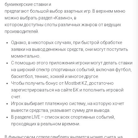
букмекерские ставки и
предлагают большой выбор азартных игр. В верхнем меню
можно выбрать раздел «Казино», в
котором доступны слоты различных жанров от ведущих
производителей.
Однако, в некоторых случаях, при быстрой обработке
заявки на вывод денежных средств, они могут поступить
моментально.
С помощью этого приложения игроки могут делать ставки
на широкий спектр спортивных событий, включая футбол,
баскетбол, теннис, хоккей и многое другое.
Чтобы получить бонус от Mostbet KZ, достаточно
зарегистрироваться на сайте БК и пополнить игровой
счет.
Игрок выбирает платежную систему, на которую хочет
вывести средства, указывает сумму для вывода.
В разделе LIVE – список всех спортивных событий,
проходящих в реальном времени.
В финансовом отделе гемблеру выдается номер счета, на