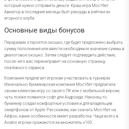
который нужно отправить деньги. Краш-игра Мостбет
Авиатор в последние месяцы бьет рекорды в рейтингах
игорного клуба.
Основные виды бонусов
Перед вами откроется окошко, где будет предложено выбрать
сумму пополнения или ввести необходимое значение суммы в
диалоговое окошко. Затем следует подтвердить действие,
после чего вас перенаправит на основную страницу
платёжного сервиса.
Компания предлагает игрокам участвовать в турнирах.
Изначально букмекерская компания Мостбет предлагала
своим клиентам игру со своего ПК или с мобильной версии,
чуть позже появился софт для Андроида. Наконец-то
букмекер создал комфортные условия и для владельцев
смартфонов от Apple. Расскажем, как скачать Мостбет на
Айфон, какие особенности имеет разработка. Чаще всего в
Aviator игроки сражаются за множитель х100.