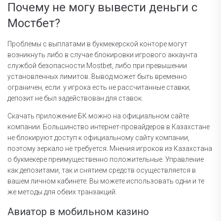
Почему не могу вывести деньги с
Мостбет?
Проблемы с выплатами в букмекерской конторе могут
возникнуть либо в случае блокировки игрового аккаунта
службой безопасности Mostbet, либо при превышении
установленных лимитов. Вывод может быть временно
ограничен, если: у игрока есть не рассчитанные ставки;
депозит не был задействован для ставок.
Скачать приложение БК можно на официальном сайте
компании. Большинство интернет-провайдеров в Казахстане
не блокируют доступ к официальному сайту компании,
поэтому зеркало не требуется. Мнения игроков из Казахстана
о букмекере преимущественно положительные. Управление
как депозитами, так и снятием средств осуществляется в
вашем личном кабинете. Вы можете использовать одни и те
же методы для обеих транзакций.
Авиатор в мобильном казино