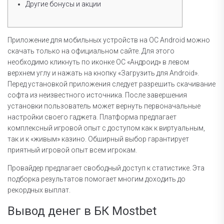
Другие бонусы и акции
Приложение для мобильных устройств на ОС Android можно
скачать только на официальном сайте. Для этого
необходимо кликнуть по иконке ОС «Андроид» в левом
верхнем углу и нажать на кнопку «Загрузить для Android».
Перед установкой приложения следует разрешить скачивание
софта из неизвестного источника. После завершения
установки пользователь может вернуть первоначальные
настройки своего гаджета. Платформа предлагает
комплексный игровой опыт с доступом как к виртуальным,
так и к «живым» казино. Обширный выбор гарантирует
приятный игровой опыт всем игрокам.
Провайдер предлагает свободный доступ к статистике. Эта
подборка результатов помогает многим доходить до
рекордных выплат.
Вывод денег в БК Mostbet