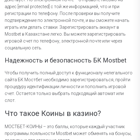
адрес [email protected] с той же информацией, что и при
регистрации по телефону. После проверки вы получите
подтверждение по электронной почте, и вы сможете начать
играть или делать ставки. Зарегистрировать аккаунт в
Mostbet в Казахстане легко. Вы можете зарегистрировать
игровой счет по телефону, электронной почте или через
социальную сеть.
Надежность и безопасность БК Mostbet
Чтобы получить полный доступ к функционалу нелегального
сайта БК Мостбет необходимо зарегистрироваться, пройти
процедуру идентификации личности и пополнить игровой
счет. Остается только выбрать подходящий автомат или
слот.
Что такое Коины в казино?
МОСТБЕТ-КОИНЫ – это баллы, которые каждый участник
программы лояльности Mostbet может обменять на бонусы,