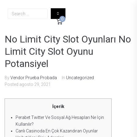
0
No Limit City Slot Oyunları No
Limit City Slot Oyunu
Potansiyel
By
Vendor Prueba Probada
In
Uncategorized
Posted
agosto 29, 2021
İçerik
Perabet Twitter Ve Sosyal Ağ Hesapları Ne İçin
Kullanılır?
Canlı Casinoda En Çok Kazandıran Oyunlar