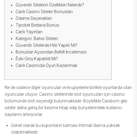
Güvenilir Sitelerin Özellikleri Nelerdir?
Canlı Casino Siteleri Bonusları
Ödeme Seçenekleri
Tipobet Bedava Bonus
Canlı Yayınları
Kategori: Bahis Siteleri
Güvenilir Sitelerde Hile Yapılır Mı?
Bonuslar Açısından Bettilt İncelemesi
Êski Giriş Kapatıldı Mı?
Canlı Casinoda Oyun Kazanmak
Ne de sadece diğer oyuncular ve krupiyelerle birlikte oyunlarda olan
oyuncular oluyor. Casino sitelerinde slot oyuncuları için casino
bölümünde slot seçeneği bulunmaktadır. Böylelikle Casibom gibi
siteler daha geniş bir kesime hitap edip bünyelerindeki kullanıcı
sayılarını artırıyorlar.
Genel olarak bu kuponların tutması ihtimali daima yüksek
olabilmektedir.