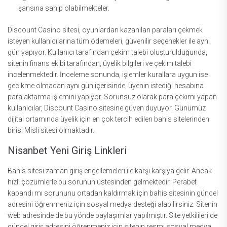
şansına sahip olabilmekteler.
Discount Casino sitesi, oyunlardan kazanılan paraları çekmek
isteyen kullanıcılarına tüm ödemeleri, güvenilir seçenekler ile aynı
gün yapıyor. Kullanıcı tarafından çekim talebi oluşturulduğunda,
sitenin finans ekibi tarafından, üyelik bilgileri ve çekim talebi
incelenmektedir. İnceleme sonunda, işlemler kurallara uygun ise
gecikme olmadan aynı gün içerisinde, üyenin istediği hesabına
para aktarma işlemini yapıyor. Sorunsuz olarak para çekimi yapan
kullanıcılar, Discount Casino sitesine güven duyuyor. Günümüz
dijital ortamında üyelik için en çok tercih edilen bahis sitelerinden
birisi Misli sitesi olmaktadır.
Nisanbet Yeni Giriş Linkleri
Bahis sitesi zaman giriş engellemeleri ile karşı karşıya gelir. Ancak
hızlı çözümlerle bu sorunun üstesinden gelmektedir. Perabet
kapandı mı sorununu ortadan kaldırmak için bahis sitesinin güncel
adresini öğrenmeniz için sosyal medya desteği alabilirsiniz. Sitenin
web adresinde de bu yönde paylaşımlar yapılmıştır. Site yetkilileri de
güncel giriş adresini öğrenmeniz için sitenin resmi sosyal medya