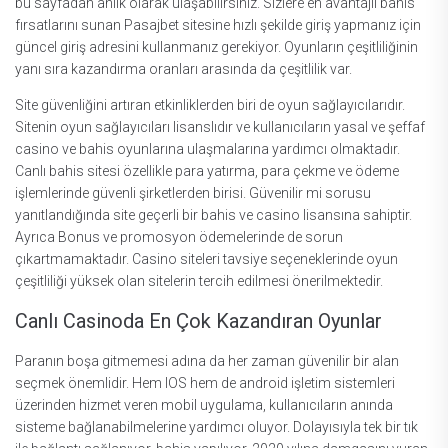
bu sayfadan anlık olarak ulaşabilirsiniz. Sizlere en avantajlı bahis
fırsatlarını sunan Pasajbet sitesine hızlı şekilde giriş yapmanız için
güncel giriş adresini kullanmanız gerekiyor. Oyunların çeşitliliğinin
yanı sıra kazandırma oranları arasında da çeşitlilik var.
Site güvenliğini artıran etkinliklerden biri de oyun sağlayıcılarıdır.
Sitenin oyun sağlayıcıları lisanslıdır ve kullanıcıların yasal ve şeffaf
casino ve bahis oyunlarına ulaşmalarına yardımcı olmaktadır.
Canlı bahis sitesi özellikle para yatırma, para çekme ve ödeme
işlemlerinde güvenli şirketlerden birisi. Güvenilir mi sorusu
yanıtlandığında site geçerli bir bahis ve casino lisansına sahiptir.
Ayrıca Bonus ve promosyon ödemelerinde de sorun
çıkartmamaktadır. Casino siteleri tavsiye seçeneklerinde oyun
çeşitliliği yüksek olan sitelerin tercih edilmesi önerilmektedir.
Canlı Casinoda En Çok Kazandıran Oyunlar
Paranın boşa gitmemesi adına da her zaman güvenilir bir alan
seçmek önemlidir. Hem IOS hem de android işletim sistemleri
üzerinden hizmet veren mobil uygulama, kullanıcıların anında
sisteme bağlanabilmelerine yardımcı oluyor. Dolayısıyla tek bir tık