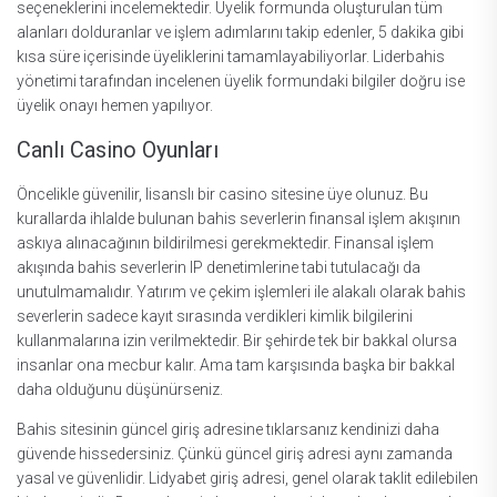
seçeneklerini incelemektedir. Üyelik formunda oluşturulan tüm
alanları dolduranlar ve işlem adımlarını takip edenler, 5 dakika gibi
kısa süre içerisinde üyeliklerini tamamlayabiliyorlar. Liderbahis
yönetimi tarafından incelenen üyelik formundaki bilgiler doğru ise
üyelik onayı hemen yapılıyor.
Canlı Casino Oyunları
Öncelikle güvenilir, lisanslı bir casino sitesine üye olunuz. Bu
kurallarda ihlalde bulunan bahis severlerin finansal işlem akışının
askıya alınacağının bildirilmesi gerekmektedir. Finansal işlem
akışında bahis severlerin IP denetimlerine tabi tutulacağı da
unutulmamalıdır. Yatırım ve çekim işlemleri ile alakalı olarak bahis
severlerin sadece kayıt sırasında verdikleri kimlik bilgilerini
kullanmalarına izin verilmektedir. Bir şehirde tek bir bakkal olursa
insanlar ona mecbur kalır. Ama tam karşısında başka bir bakkal
daha olduğunu düşünürseniz.
Bahis sitesinin güncel giriş adresine tıklarsanız kendinizi daha
güvende hissedersiniz. Çünkü güncel giriş adresi aynı zamanda
yasal ve güvenlidir. Lidyabet giriş adresi, genel olarak taklit edilebilen