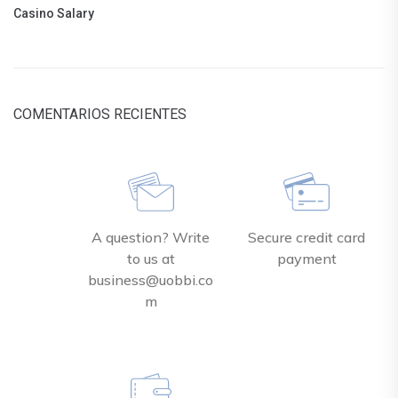
Casino Salary
COMENTARIOS RECIENTES
A question? Write
Secure credit card
to us at
payment
business@uobbi.co
m