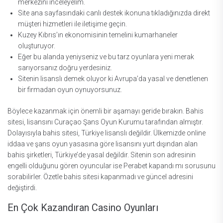
merkezini inceleyelim.
Site ana sayfasındaki canlı destek ikonuna tıkladığınızda direkt
müşteri hizmetleri ile iletişime geçin.
Kuzey Kıbrıs’ın ekonomisinin temelini kumarhaneler
oluşturuyor.
Eğer bu alanda yeniyseniz ve bu tarz oyunlara yeni merak
sarıyorsanız doğru yerdesiniz.
Sitenin lisanslı demek oluyor ki Avrupa’da yasal ve denetlenen
bir firmadan oyun oynuyorsunuz.
Böylece kazanmak için önemli bir aşamayı geride bırakın. Bahis
sitesi, lisansını Curaçao Şans Oyun Kurumu tarafından almıştır.
Dolayısıyla bahis sitesi, Türkiye lisanslı değildir. Ülkemizde online
iddaa ve şans oyun yasasına göre lisansını yurt dışından alan
bahis şirketleri, Türkiye’de yasal değildir. Sitenin son adresinin
engelli olduğunu gören oyuncular ise Perabet kapandı mı sorusunu
sorabilirler. Özetle bahis sitesi kapanmadı ve güncel adresini
değiştirdi.
En Çok Kazandıran Casino Oyunları