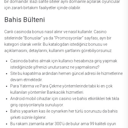
bir domaindir. Bazı sahte siteler aynı domainle açılarak oyuncular
için zararlı birtakım faaliyetler içinde olabilir.
Bahis Bülteni
Canlı casinoda bonus nasıl alınır ve nasıl kullanılır. Casino
sitelerinde ‘’Bonuslar’’ ya da ‘’Promosyonlar’’ sayfası, ayrı bir
kategori olarak verilir. Bu katalogdan istediğiniz bonusu ve
açıklamasını, detaylarını, kullanım şartlarını görebiliyorsunuz.
Casinoda bahis almak için kullanıcı hesabınıza giriş yapmak
istediğinizde şifrenizi unutursanız ne yapmalısınız?
Site bu kapatılma ardından hemen güncel adresi ile hizmetlerine
devam etmektedir.
Para Yatırma ve Para Çekme yöntemlerinde tabii ki en çok
kullanılan yöntemler Bankacılık hizmetleri.
Android mobil cihazlar için casino ve bahis etkinlikleri tek tıkla
giriş opsiyonlarıyla sunuluyor.
Bahis yaparken kas ile oynarken her türlü sorunuzu da bahis
şirketi sizinle ilgilenir.
Bu rakam zamanla artar 300’ü de bulur ama 99 kaliteli oyun