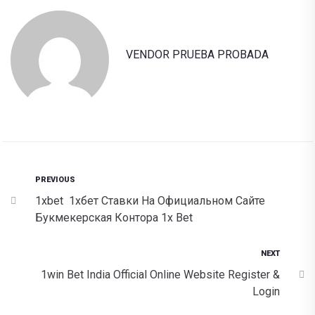
VENDOR PRUEBA PROBADA
PREVIOUS
1xbet ️ 1хбет Ставки На Официальном Сайте
Букмекерская Контора 1x Bet
NEXT
1win Bet India Official Online Website Register &
Login