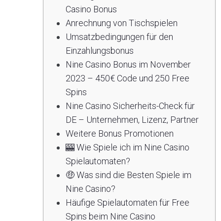
Casino Bonus
Anrechnung von Tischspielen
Umsatzbedingungen für den
Einzahlungsbonus
Nine Casino Bonus im November
2023 – 450€ Code und 250 Free
Spins
Nine Casino Sicherheits-Check für
DE – Unternehmen, Lizenz, Partner
Weitere Bonus Promotionen
🎰 Wie Spiele ich im Nine Casino
Spielautomaten?
🤑 Was sind die Besten Spiele im
Nine Casino?
Häufige Spielautomaten für Free
Spins beim Nine Casino