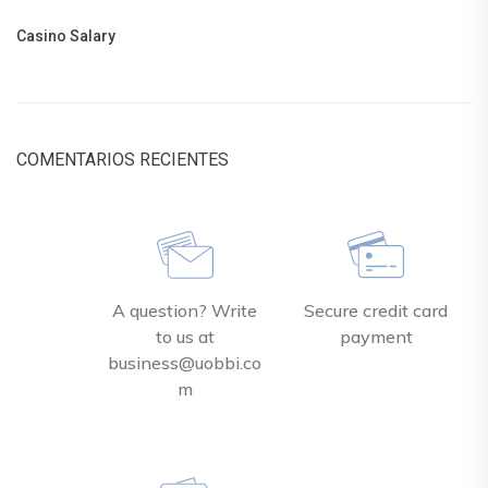
Casino Salary
COMENTARIOS RECIENTES
A question? Write
Secure credit card
to us at
payment
business@uobbi.co
m