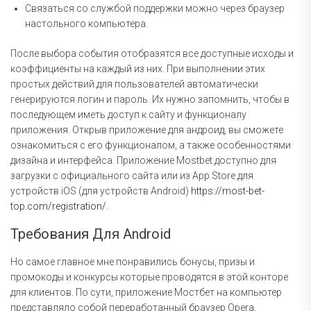
Связаться со службой поддержки можно через браузер
настольного компьютера.
После выбора события отобразятся все доступные исходы и
коэффициенты на каждый из них. При выполнении этих
простых действий для пользователей автоматически
генерируются логин и пароль. Их нужно запомнить, чтобы в
последующем иметь доступ к сайту и функционалу
приложения. Открыв приложение для андроид, вы сможете
ознакомиться с его функционалом, а также особенностями
дизайна и интерфейса. Приложение Mostbet доступно для
загрузки с официального сайта или из App Store для
устройств iOS (для устройств Android)
https://most-bet-
top.com/registration/
.
Требования Для Android
Но самое главное мне понравились бонусы, призы и
промокоды и конкурсы которые проводятся в этой конторе
для клиентов. По сути, приложение Мостбет на компьютер
представляло собой переработанный браузер Opera.