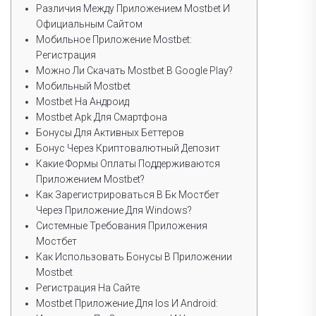
Различия Между Приложением Mostbet И
Официальным Сайтом
Мобильное Приложение Mostbet:
Регистрация
Можно Ли Скачать Mostbet В Google Play?
Мобильный Mostbet
Mostbet На Андроид
Mostbet Apk Для Смартфона
Бонусы Для Активных Беттеров
Бонус Через Криптовалютный Депозит
Какие Формы Оплаты Поддерживаются
Приложением Mostbet?
Как Зарегистрироваться В Бк Мостбет
Через Приложение Для Windows?
Системные Требования Приложения
Мостбет
Как Использовать Бонусы В Приложении
Mostbet
Регистрация На Сайте
Mostbet Приложение Для Ios И Android: