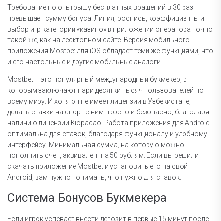
Требование по отыгрышу бесплатных вращений в 30 раз
превышает сумму бонуса. Линия, роспись, коэффициенты и
выбор игр категории «казино» в приложении оператора точно
такой же, как на десктопном сайте. Версия мобильного
приложения Mostbet для iOS обладает теми же функциями, что
и его настольные и другие мобильные аналоги.
Mostbet – это популярный международный букмекер, с
которым заключают пари десятки тысяч пользователей по
всему миру. И хотя он не имеет лицензии в Узбекистане,
делать ставки на спорт с ним просто и безопасно, благодаря
наличию лицензии Кюрасао. Работа приложения для Android
оптимальна для ставок, благодаря функционалу и удобному
интерфейсу. Минимальная сумма, на которую можно
пополнить счет, эквивалентна 50 рублям. Если вы решили
скачать приложение Mostbet и установить его на свой
Android, вам нужно понимать, что нужно для ставок.
Система Бонусов Букмекера
Если игрок успевает внести депозит в первые 15 минут после