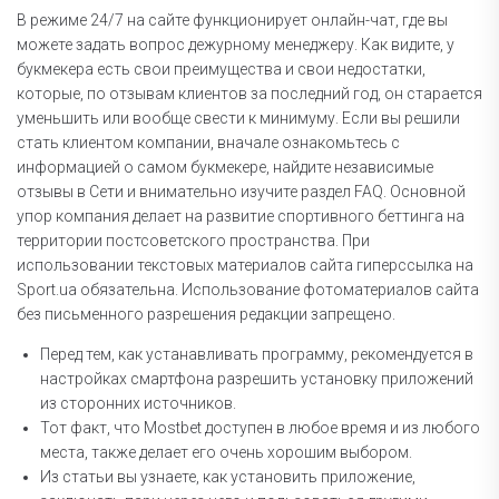
В режиме 24/7 на сайте функционирует онлайн-чат, где вы
можете задать вопрос дежурному менеджеру. Как видите, у
букмекера есть свои преимущества и свои недостатки,
которые, по отзывам клиентов за последний год, он старается
уменьшить или вообще свести к минимуму. Если вы решили
стать клиентом компании, вначале ознакомьтесь с
информацией о самом букмекере, найдите независимые
отзывы в Сети и внимательно изучите раздел FAQ. Основной
упор компания делает на развитие спортивного беттинга на
территории постсоветского пространства. При
использовании текстовых материалов сайта гиперссылка на
Sport.ua обязательна. Использование фотоматериалов сайта
без письменного разрешения редакции запрещено.
Перед тем, как устанавливать программу, рекомендуется в
настройках смартфона разрешить установку приложений
из сторонних источников.
Тот факт, что Mostbet доступен в любое время и из любого
места, также делает его очень хорошим выбором.
Из статьи вы узнаете, как установить приложение,