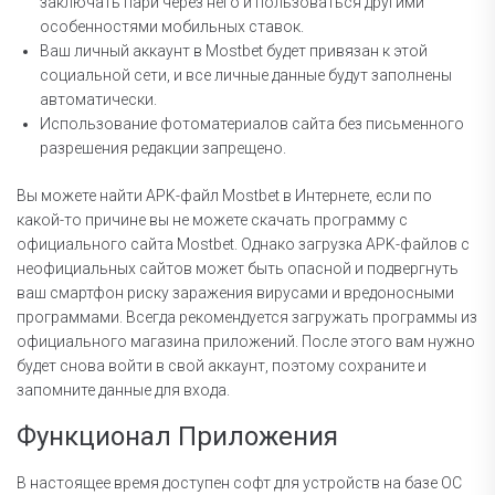
заключать пари через него и пользоваться другими
особенностями мобильных ставок.
Ваш личный аккаунт в Mostbet будет привязан к этой
социальной сети, и все личные данные будут заполнены
автоматически.
Использование фотоматериалов сайта без письменного
разрешения редакции запрещено.
Вы можете найти APK-файл Mostbet в Интернете, если по
какой-то причине вы не можете скачать программу с
официального сайта Mostbet. Однако загрузка APK-файлов с
неофициальных сайтов может быть опасной и подвергнуть
ваш смартфон риску заражения вирусами и вредоносными
программами. Всегда рекомендуется загружать программы из
официального магазина приложений. После этого вам нужно
будет снова войти в свой аккаунт, поэтому сохраните и
запомните данные для входа.
Функционал Приложения
В настоящее время доступен софт для устройств на базе ОС