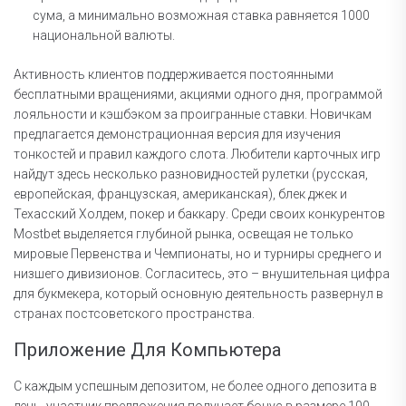
сума, а минимально возможная ставка равняется 1000
национальной валюты.
Активность клиентов поддерживается постоянными
бесплатными вращениями, акциями одного дня, программой
лояльности и кэшбэком за проигранные ставки. Новичкам
предлагается демонстрационная версия для изучения
тонкостей и правил каждого слота. Любители карточных игр
найдут здесь несколько разновидностей рулетки (русская,
европейская, французская, американская), блек джек и
Техасский Холдем, покер и баккару. Среди своих конкурентов
Mostbet выделяется глубиной рынка, освещая не только
мировые Первенства и Чемпионаты, но и турниры среднего и
низшего дивизионов. Согласитесь, это – внушительная цифра
для букмекера, который основную деятельность развернул в
странах постсоветского пространства.
Приложение Для Компьютера
С каждым успешным депозитом, не более одного депозита в