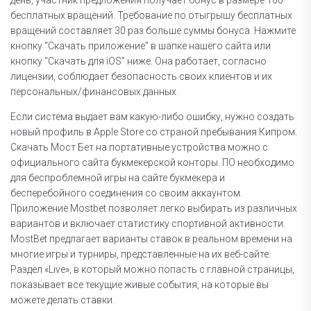
день, участник предложения получает бонус в размере 100
бесплатных вращений. Требование по отыгрышу бесплатных
вращений составляет 30 раз больше суммы бонуса. Нажмите
кнопку “Скачать приложение” в шапке нашего сайта или
кнопку “Скачать для iOS” ниже. Она работает, согласно
лицензии, соблюдает безопасность своих клиентов и их
персональных/финансовых данных.
Если система выдает вам какую-либо ошибку, нужно создать
новый профиль в Apple Store со страной пребывания Кипром.
Скачать Мост Бет на портативные устройства можно с
официального сайта букмекерской конторы. ПО необходимо
для беспроблемной игры на сайте букмекера и
бесперебойного соединения со своим аккаунтом.
Приложение Mostbet позволяет легко выбирать из различных
вариантов и включает статистику спортивной активности.
MostBet предлагает варианты ставок в реальном времени на
многие игры и турниры, представленные на их веб-сайте.
Раздел «Live», в который можно попасть с главной страницы,
показывает все текущие живые события, на которые вы
можете делать ставки.