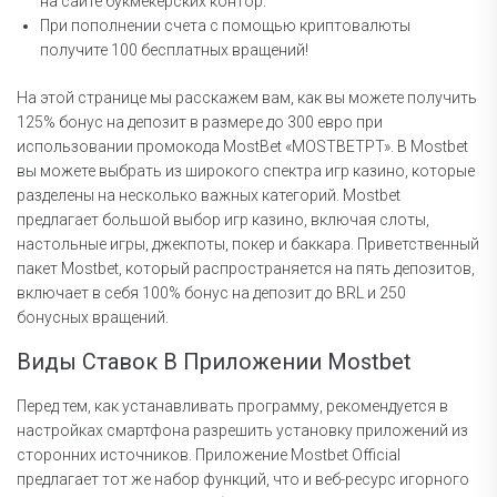
на сайте букмекерских контор.
При пополнении счета с помощью криптовалюты
получите 100 бесплатных вращений!
На этой странице мы расскажем вам, как вы можете получить
125% бонус на депозит в размере до 300 евро при
использовании промокода MostBet «MOSTBETPT». В Mostbet
вы можете выбрать из широкого спектра игр казино, которые
разделены на несколько важных категорий. Mostbet
предлагает большой выбор игр казино, включая слоты,
настольные игры, джекпоты, покер и баккара. Приветственный
пакет Mostbet, который распространяется на пять депозитов,
включает в себя 100% бонус на депозит до BRL и 250
бонусных вращений.
Виды Ставок В Приложении Mostbet
Перед тем, как устанавливать программу, рекомендуется в
настройках смартфона разрешить установку приложений из
сторонних источников. Приложение Mostbet Official
предлагает тот же набор функций, что и веб-ресурс игорного