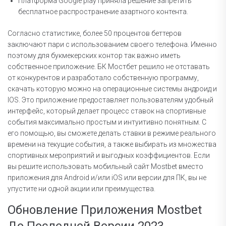
Платформа Google play приняла решение запретить
бесплатное распространение азартного контента.
Согласно статистике, более 50 процентов беттеров
заключают пари с использованием своего телефона. Именно
поэтому для букмекерских контор так важно иметь
собственное приложение. БК Мостбет решило не отставать
от конкурентов и разработало собственную программу,
скачать которую можно на операционные системы андроид и
IOS. Это приложение предоставляет пользователям удобный
интерфейс, который делает процесс ставок на спортивные
события максимально простым и интуитивно понятным. С
его помощью, вы сможете делать ставки в режиме реального
времени на текущие события, а также выбирать из множества
спортивных мероприятий и выгодных коэффициентов. Если
вы решите использовать мобильный сайт Mostbet вместо
приложения для Android и/или iOS или версии для ПК, вы не
упустите ни одной акции или преимущества.
Обновление Приложения Mostbet