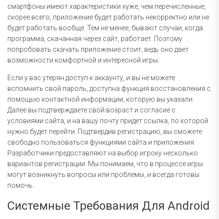
смартфоны имеют характеристики хуже, чем перечисленные,
скорее всего, приложение будет работать некорректно или не
будет работать вообще. Тем не менее, бывают случаи, когда
программа, скачанная через сайт, работает. Поэтому
попробовать скачать приложение стоит, ведь оно дает
возможности комфортной и интересной игры.
Если у вас утерян доступ к аккаунту, и вы не можете
вспомнить свой пароль, доступна функция восстановления с
помощью контактной информации, которую вы указали.
Далее вы подтверждаете свой возраст и согласие с
условиями сайта, и на вашу почту придет ссылка, по которой
нужно будет перейти. Подтвердив регистрацию, вы сможете
свободно пользоваться функциями сайта и приложения.
Разработчики предоставляют на выбор игроку несколько
вариантов регистрации. Мы понимаем, что в процессе игры
могут возникнуть вопросы или проблемы, и всегда готовы
помочь.
Системные Требования Для Android