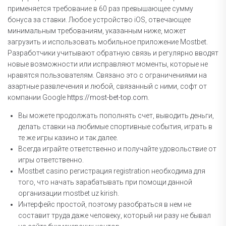
применяется требование в 60 раз превышающее сумму
бонуса за ставки. Любое устройство iOS, отвечающее
минимальным требованиям, указанным ниже, может
загрузить и использовать мобильное приложение Mostbet.
Разработчики учитывают обратную связь и регулярно вводят
новые возможности или исправляют моменты, которые не
нравятся пользователям. Связано это с ограничениями на
азартные развлечения и любой, связанный с ними, софт от
компании Google
https://most-bet-top.com
.
Вы можете продолжать пополнять счет, выводить деньги,
делать ставки на любимые спортивные события, играть в
те же игры казино и так далее.
Всегда играйте ответственно и получайте удовольствие от
игры ответственно.
Mostbet casino регистрация registration необходима для
того, что начать зарабатывать при помощи данной
организации mostbet uz kirish.
Интерфейс простой, поэтому разобраться в нем не
составит труда даже человеку, который ни разу не бывал