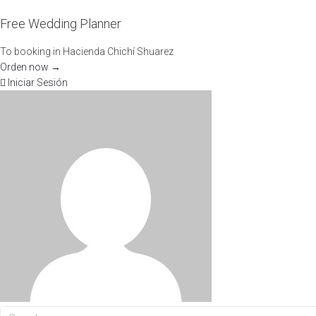
Free Wedding Planner
To booking in Hacienda Chichí Shuarez
Orden now →
Iniciar Sesión