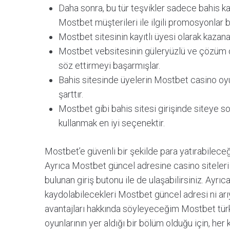
Daha sonra, bu tür teşvikler sadece bahis k
Mostbet müşterileri ile ilgili promosyonla
Mostbet sitesinin kayıtlı üyesi olarak kazan
Mostbet vebsitesinin güleryüzlü ve çözüm od
söz ettirmeyi başarmışlar.
Bahis sitesinde üyelerin Mostbet casino oyun
şarttır.
Mostbet gibi bahis sitesi girişinde siteye 
kullanmak en iyi seçenektir.
Mostbet’e güvenli bir şekilde para yatırabilece
Ayrıca Mostbet güncel adresine casino siteler
bulunan giriş butonu ile de ulaşabilirsiniz. Ayrıc
kaydolabilecekleri Mostbet güncel adresi ni ar
avantajları hakkında söyleyeceğim Mostbet türk
oyunlarının yer aldığı bir bölüm olduğu için, h