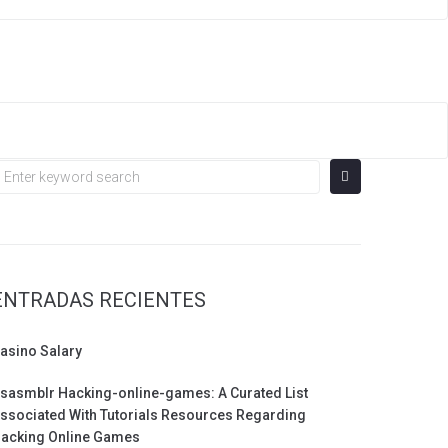
earch
or:
ENTRADAS RECIENTES
asino Salary
sasmblr Hacking-online-games: A Curated List
ssociated With Tutorials Resources Regarding
acking Online Games