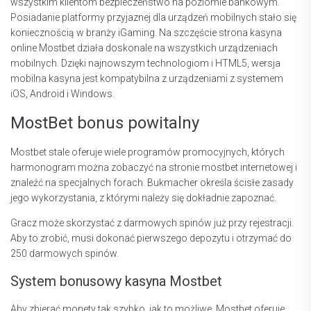
wszystkim klientom bezpieczeństwo na poziomie bankowym.
Posiadanie platformy przyjaznej dla urządzeń mobilnych stało się
koniecznością w branży iGaming. Na szczęście strona kasyna
online Mostbet działa doskonale na wszystkich urządzeniach
mobilnych. Dzięki najnowszym technologiom i HTML5, wersja
mobilna kasyna jest kompatybilna z urządzeniami z systemem
iOS, Android i Windows.
MostBet bonus powitalny
Mostbet stale oferuje wiele programów promocyjnych, których
harmonogram można zobaczyć na stronie mostbet internetowej i
znaleźć na specjalnych forach. Bukmacher określa ścisłe zasady
jego wykorzystania, z którymi należy się dokładnie zapoznać.
Gracz może skorzystać z darmowych spinów już przy rejestracji.
Aby to zrobić, musi dokonać pierwszego depozytu i otrzymać do
250 darmowych spinów.
System bonusowy kasyna Mostbet
Aby zbierać monety tak szybko, jak to możliwe, Mostbet oferuje