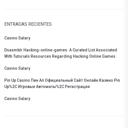
ENTRADAS RECIENTES
Casino Salary
Dsasmblr Hacking-online-games: A Curated List Associated
With Tutorials Resources Regarding Hacking Online Games
Casino Salary
Pin Up Casino Пин Ап Официальный Сайт Онлайн Казино Pin
Up%2C Игровые Автоматы%2C Регистрация
Casino Salary