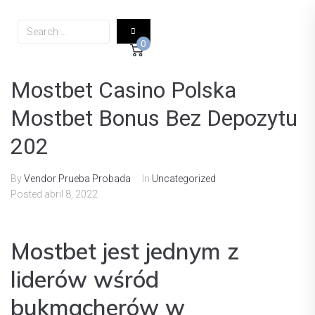
0
Mostbet Casino Polska ️
Mostbet Bonus Bez Depozytu
202
By
Vendor Prueba Probada
In
Uncategorized
Posted
abril 8, 2022
Mostbet jest jednym z
liderów wśród
bukmacherów w