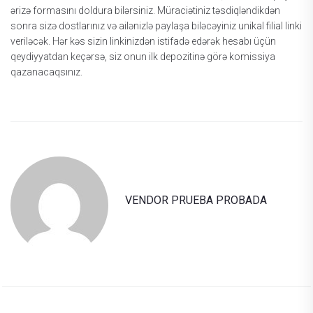
ərizə formasını doldura bilərsiniz. Müraciətiniz təsdiqləndikdən
sonra sizə dostlarınız və ailənizlə paylaşa biləcəyiniz unikal filial linki
veriləcək. Hər kəs sizin linkinizdən istifadə edərək hesabı üçün
qeydiyyatdan keçərsə, siz onun ilk depozitinə görə komissiya
qazanacaqsınız.
VENDOR PRUEBA PROBADA