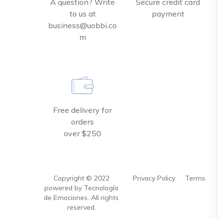
A question? Write
Secure credit card
to us at
payment
business@uobbi.co
m
Free delivery for
orders
over $250
Copyright ©
2022
Privacy Policy
Terms
powered by Tecnología
de Emociones. All rights
reserved.