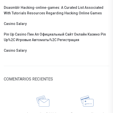
Dsasmblr Hacking-online-games: A Curated List Associated
With Tutorials Resources Regarding Hacking Online Games
Casino Salary
Pin Up Casino Пин Ап Официальный Сайт Онлайн Казино Pin
Up%2C Игровые Автоматы%2C Регистрация
Casino Salary
COMENTARIOS RECIENTES