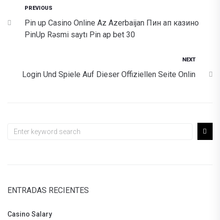
PREVIOUS
Pin up Casino Online Az Azerbaijan Пин ап казино
PinUp Rəsmi saytı Pin ap bet 30
NEXT
Login Und Spiele Auf Dieser Offiziellen Seite Onlin
ENTRADAS RECIENTES
Casino Salary