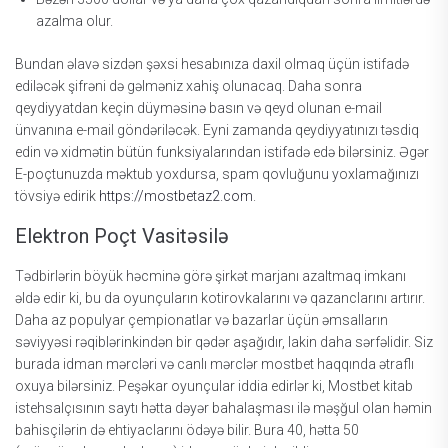
azalma olur.
Bundan əlavə sizdən şəxsi hesabınıza daxil olmaq üçün istifadə
ediləcək şifrəni də gəlməniz xahiş olunacaq. Daha sonra
qeydiyyatdan keçin düyməsinə basın və qeyd olunan e-mail
ünvanına e-mail göndəriləcək. Eyni zamanda qeydiyyatınızı təsdiq
edin və xidmətin bütün funksiyalarından istifadə edə bilərsiniz. Əgər
E-poçtunuzda məktub yoxdursa, spam qovluğunu yoxlamağınızı
tövsiyə edirik
https://mostbetaz2.com
.
Elektron Poçt Vasitəsilə
Tədbirlərin böyük həcminə görə şirkət marjanı azaltmaq imkanı
əldə edir ki, bu da oyunçuların kotirovkalarını və qazanclarını artırır.
Daha az populyar çempionatlar və bazarlar üçün əmsalların
səviyyəsi rəqiblərinkindən bir qədər aşağıdır, lakin daha sərfəlidir. Siz
burada idman mərcləri və canlı mərclər mostbet haqqında ətraflı
oxuya bilərsiniz. Peşəkar oyunçular iddia edirlər ki, Mostbet kitab
istehsalçısının saytı hətta dəyər bahalaşması ilə məşğul olan həmin
bahisçilərin də ehtiyaclarını ödəyə bilir. Bura 40, hətta 50