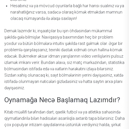
Hesabınız və ya mövcud oyunlarla bağlı hər hansı sualınız və ya
narahatlığınız varsa, sadəcə olaraq kömək etməkdən məmnun
olacaq nümayəndə ilə əlaqə saxlayın!
Demək lazımdır ki, inşaatçılar bu işin öhdəsindən mükəmməl
şəkildə gələ bilmişlər. Naviqasiya baxımından heç bir problem
yoxdur və bütün bölmələrə intuitiv şəkildə rast gəlmək olar. Əgər bir
problemlə qarşılaşsanız, texniki dəstək xidməti onun həllinə kömək
edəcək. Bukmeker əksər idman yarışlarının video verilişlərini pulsuz
izləmək imkanı verir. Bundan əlavə, siz matç mərkəzindən, statistika
bölməsindən istifadə edə və xətlərin hərəkətini izləyə bilərsiniz.
Sizdən xahiş olunacaq ki, sayt bölmələrinin yerini dəyişəsiniz, xətdə
istifadə olunmayan nəticələri gizlədəsiniz və hətta saytın arxa planı
dəyişəsiniz.
Oynamağa Necə Başlamaq Lazımdır?
Kitab müəllifi tərəfindən dart, qaelik futbol və ya atletika sahəsində
qiymətləndirilə bilən hadisələri asanlıqla axtarıb tapa bilərsiniz. Daha
çox populyar intizam qaydalarına üstünlük verdiyiniz halda, şirkət