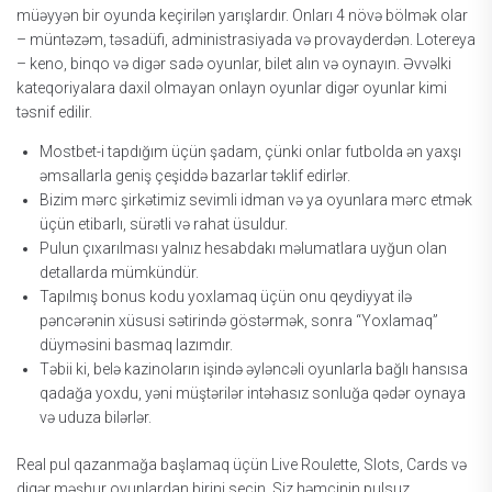
müəyyən bir oyunda keçirilən yarışlardır. Onları 4 növə bölmək olar
– müntəzəm, təsadüfi, administrasiyada və provayderdən. Lotereya
– keno, binqo və digər sadə oyunlar, bilet alın və oynayın. Əvvəlki
kateqoriyalara daxil olmayan onlayn oyunlar digər oyunlar kimi
təsnif edilir.
Mostbet-i tapdığım üçün şadam, çünki onlar futbolda ən yaxşı
əmsallarla geniş çeşiddə bazarlar təklif edirlər.
Bizim mərc şirkətimiz sevimli idman və ya oyunlara mərc etmək
üçün etibarlı, sürətli və rahat üsuldur.
Pulun çıxarılması yalnız hesabdakı məlumatlara uyğun olan
detallarda mümkündür.
Tapılmış bonus kodu yoxlamaq üçün onu qeydiyyat ilə
pəncərənin xüsusi sətirində göstərmək, sonra “Yoxlamaq”
düyməsini basmaq lazımdır.
Təbii ki, belə kazinoların işində əyləncəli oyunlarla bağlı hansısa
qadağa yoxdu, yəni müştərilər intəhasız sonluğa qədər oynaya
və uduza bilərlər.
Real pul qazanmağa başlamaq üçün Live Roulette, Slots, Cards və
digər məşhur oyunlardan birini seçin. Siz həmçinin pulsuz