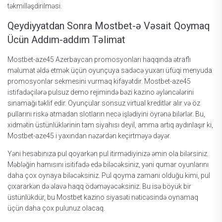
təkmilləşdirilməsi.
Qeydiyyatdan Sonra Mostbet-ə Vəsait Qoymaq
Ücün Addım-addım Təlimat
Mostbet-aze45 Azerbaycan promosyonları haqqında ətraflı
məlumat əldə etmək üçün oyunçuya sadəcə yuxarı üfüqi menyuda
promosyonlar sekmesini vurmaq kifayətdir. Mostbet-aze45
istifadəçilərə pulsuz demo rejimində bəzi kazino əyləncələrini
sınamağı təklif edir. Oyunçular sonsuz virtual kreditlər alır və öz
pullarını riskə atmadan slotların necə işlədiyini öyrənə bilərlər. Bu,
xidmətin üstünlüklərinin tam siyahısı deyil, amma artıq aydınlaşır ki,
Mostbet-aze45 i yaxından nəzərdən keçirtməyə dəyər.
Yəni hesabınıza pul qoyarkən pul itirmədiyinizə əmin ola bilərsiniz.
Məbləğin hamısını isitifadə edə biləcəksiniz, yəni qumar oyunlarını
daha çox oynaya biləcəksiniz. Pul qoyma zamanı olduğu kimi, pul
çıxararkən də əlavə haqq ödəməyəcəksiniz. Bu isə böyük bir
üstünlükdür, bu Mostbet kazino siyasəti nəticəsində oynamaq
üçün daha çox pulunuz olacaq.