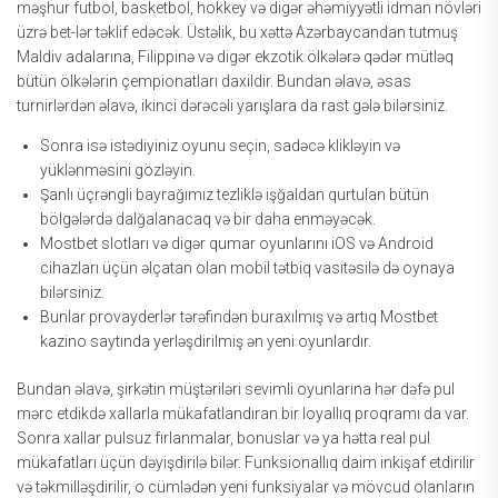
məşhur futbol, basketbol, hokkey və digər əhəmiyyətli idman növləri
üzrə bet-lər təklif edəcək. Üstəlik, bu xəttə Azərbaycandan tutmuş
Maldiv adalarına, Filippinə və digər ekzotik ölkələrə qədər mütləq
bütün ölkələrin çempionatları daxildir. Bundan əlavə, əsas
turnirlərdən əlavə, ikinci dərəcəli yarışlara da rast gələ bilərsiniz.
Sonra isə istədiyiniz oyunu seçin, sadəcə klikləyin və
yüklənməsini gözləyin.
Şanlı üçrəngli bayrağımız tezliklə işğaldan qurtulan bütün
bölgələrdə dalğalanacaq və bir daha enməyəcək.
Mostbet slotları və digər qumar oyunlarını iOS və Android
cihazları üçün əlçatan olan mobil tətbiq vasitəsilə də oynaya
bilərsiniz.
Bunlar provayderlər tərəfindən buraxılmış və artıq Mostbet
kazino saytında yerləşdirilmiş ən yeni oyunlardır.
Bundan əlavə, şirkətin müştəriləri sevimli oyunlarına hər dəfə pul
mərc etdikdə xallarla mükafatlandıran bir loyallıq proqramı da var.
Sonra xallar pulsuz fırlanmalar, bonuslar və ya hətta real pul
mükafatları üçün dəyişdirilə bilər. Funksionallıq daim inkişaf etdirilir
və təkmilləşdirilir, o cümlədən yeni funksiyalar və mövcud olanların