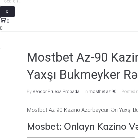
0
Mostbet Az-90 Kazi
Yaxşı Bukmeyker Rə
By
Vendor Prueba Probada
In
mostbet az 90
Posted
Mostbet Az-90 Kazino Azerbaycan Ən Yaxşı B
Mosbet: Onlayn Kazino Və