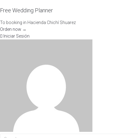
Free Wedding Planner
To booking in Hacienda Chichí Shuarez
Orden now →
Iniciar Sesión