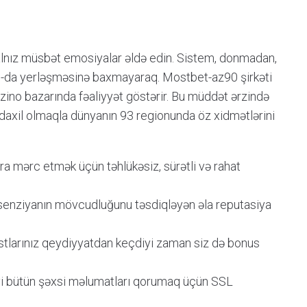
alnız müsbət emosiyalar əldə edin. Sistem, donmadan,
BŞ-da yerləşməsinə baxmayaraq. Mostbet-az90 şirkəti
zino bazarında fəaliyyət göstərir. Bu müddət ərzində
daxil olmaqla dünyanın 93 regionunda öz xidmətlərini
a mərc etmək üçün təhlükəsiz, sürətli və rahat
lisenziyanın mövcudluğunu təsdiqləyən əla reputasiya
tlarınız qeydiyyatdan keçdiyi zaman siz də bonus
diyi bütün şəxsi məlumatları qorumaq üçün SSL