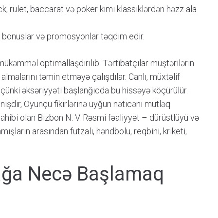
k, rulet, baccarat və poker kimi klassiklərdən həzz ala
 bonuslar və promosyonlar təqdim edir.
mükəmməl optimallaşdırılıb. Tərtibatçılar müştərilərin
malarını təmin etməyə çalışdılar. Canlı, müxtəlif
 çünki əksəriyyəti başlanğıcda bu hissəyə köçürülür.
şdir, Oyunçu fikirlərinə uyğun nəticəni mütləq
ahibi olan Bizbon N. V. Rəsmi fəaliyyət – dürüstlüyü və
nmışların arasından futzalı, həndbolu, reqbini, kriketi,
ğa Necə Başlamaq