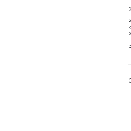
C
P
К
Р
C