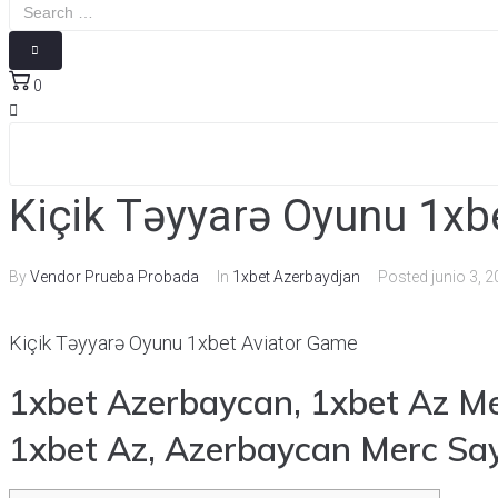
0
Kiçik Təyyarə Oyunu 1xb
By
Vendor Prueba Probada
In
1xbet Azerbaydjan
Posted
junio 3, 
Kiçik Təyyarə Oyunu 1xbet Aviator Game
1xbet Azerbaycan, 1xbet Az Me
1xbet Az, Azerbaycan Merc Say