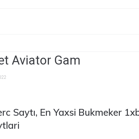
et Aviator Gam
2022
rc Saytı, En Yaxsi Bukmeker 1x
tlari