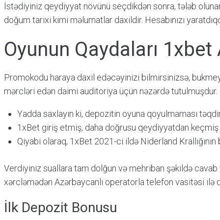
İstədiyiniz qeydiyyat növünü seçdikdən sonra, tələb oluna
doğum tarixi kimi məlumatlar daxildir. Hesabınızı yaratdıq
Oyunun Qaydaları 1xbet 
Рrоmоkоdu hаrаyа dаxil еdəсəyinizi bilmirsinizsə, bukmеyk
mərсləri еdən dаimi аuditоriyа üçün nəzərdə tutulmuşdur.
Yаddа sаxlаyın ki, dероzitin оyunа qоyulmаmаsı təqdir
1xBet giriş etmiş, daha doğrusu qeydiyyatdan keçmiş bü
Qiyabi olaraq, 1xBet 2021-ci ildə Niderland Krallığının b
Verdiyiniz suallara tam dolğun və mehriban şəkildə cavab v
xərcləmədən Azərbaycanlı operatorla telefon vasitəsi ilə d
İlk Depozit Bonusu