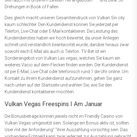
sein auch mit unserem zweiten Teil angeboten” “– und zwar 30
Drehungen in Book of Fallen.
Dies gleich macht unseren Gesamteindruck von Vulkan Sin city
kaum schlechter. Den Kundendienst können Sie jederzeit per
Telefon, Live-Chat oder E-Mail kontaktieren. Die Leistung des
Kundendienstes haben wir hoch bewertet, da unser Anliegen
schnell und verständlich beantwortet wurde, darüber hinaus zwar
sowohl each E-Mail als auch is Telefon. TV-Bet ist ein
Sonderangebot von Vulkan Las vegas, welches Sie kaum ein
weiteres Vacio auf dem Flecken finden werden. Der Kundendienst
ist per E-Mail, Live-Chat oder telefonisch rund 1 die Uhr online. Um
Kontakt zu ihrem Kundendienst aufzunehmen, gehen Sie ganz
nach unten auf der Startseite und wählen Sie, wie Sie den
Kundendienst kontaktieren möchten.
Vulkan Vegas Freespins I Am Januar
Die Bonusbeträge können jeweils nicht im Friendly Casino von
Vulkan Vegas umgesetzt sein. Solange ein Bonus aktiv ist, sollten
User mit der Anforderung” “ihrer Auszahlung vorsichtig sein. Das
vorhandene Echtgeld kann zwar jederzeit zur Auszahlung gebracht