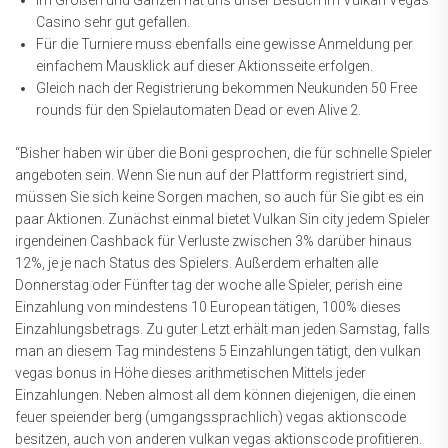
Im Großen und Ganzen hat uns unser Besuch im Vulkan Vegas
Casino sehr gut gefallen.
Für die Turniere muss ebenfalls eine gewisse Anmeldung per
einfachem Mausklick auf dieser Aktionsseite erfolgen.
Gleich nach der Registrierung bekommen Neukunden 50 Free
rounds für den Spielautomaten Dead or even Alive 2.
“Bisher haben wir über die Boni gesprochen, die für schnelle Spieler
angeboten sein. Wenn Sie nun auf der Plattform registriert sind,
müssen Sie sich keine Sorgen machen, so auch für Sie gibt es ein
paar Aktionen. Zunächst einmal bietet Vulkan Sin city jedem Spieler
irgendeinen Cashback für Verluste zwischen 3% darüber hinaus
12%, je je nach Status des Spielers. Außerdem erhalten alle
Donnerstag oder Fünfter tag der woche alle Spieler, perish eine
Einzahlung von mindestens 10 European tätigen, 100% dieses
Einzahlungsbetrags. Zu guter Letzt erhält man jeden Samstag, falls
man an diesem Tag mindestens 5 Einzahlungen tätigt, den vulkan
vegas bonus in Höhe dieses arithmetischen Mittels jeder
Einzahlungen. Neben almost all dem können diejenigen, die einen
feuer speiender berg (umgangssprachlich) vegas aktionscode
besitzen, auch von anderen vulkan vegas aktionscode profitieren.