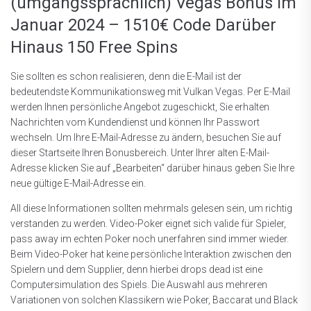
(umgangssprachlich) Vegas Bonus Im
Januar 2024 – 1510€ Code Darüber
Hinaus 150 Free Spins
Sie sollten es schon realisieren, denn die E-Mail ist der
bedeutendste Kommunikationsweg mit Vulkan Vegas. Per E-Mail
werden Ihnen persönliche Angebot zugeschickt, Sie erhalten
Nachrichten vom Kundendienst und können Ihr Passwort
wechseln. Um Ihre E-Mail-Adresse zu ändern, besuchen Sie auf
dieser Startseite Ihren Bonusbereich. Unter Ihrer alten E-Mail-
Adresse klicken Sie auf „Bearbeiten“ darüber hinaus geben Sie Ihre
neue gültige E-Mail-Adresse ein.
All diese Informationen sollten mehrmals gelesen sein, um richtig
verstanden zu werden. Video-Poker eignet sich valide für Spieler,
pass away im echten Poker noch unerfahren sind immer wieder.
Beim Video-Poker hat keine persönliche Interaktion zwischen den
Spielern und dem Supplier, denn hierbei drops dead ist eine
Computersimulation des Spiels. Die Auswahl aus mehreren
Variationen von solchen Klassikern wie Poker, Baccarat und Black