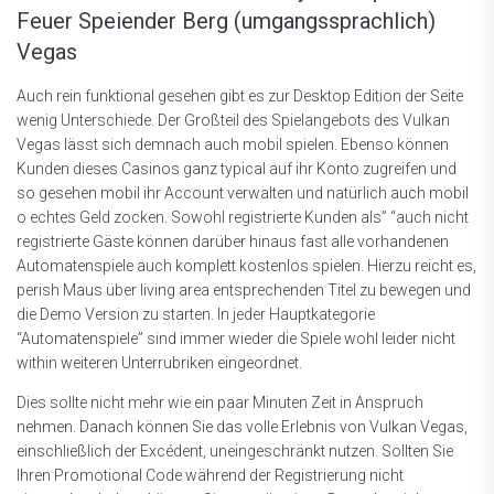
Feuer Speiender Berg (umgangssprachlich)
Vegas
Auch rein funktional gesehen gibt es zur Desktop Edition der Seite
wenig Unterschiede. Der Großteil des Spielangebots des Vulkan
Vegas lässt sich demnach auch mobil spielen. Ebenso können
Kunden dieses Casinos ganz typical auf ihr Konto zugreifen und
so gesehen mobil ihr Account verwalten und natürlich auch mobil
o echtes Geld zocken. Sowohl registrierte Kunden als” “auch nicht
registrierte Gäste können darüber hinaus fast alle vorhandenen
Automatenspiele auch komplett kostenlos spielen. Hierzu reicht es,
perish Maus über living area entsprechenden Titel zu bewegen und
die Demo Version zu starten. In jeder Hauptkategorie
“Automatenspiele” sind immer wieder die Spiele wohl leider nicht
within weiteren Unterrubriken eingeordnet.
Dies sollte nicht mehr wie ein paar Minuten Zeit in Anspruch
nehmen. Danach können Sie das volle Erlebnis von Vulkan Vegas,
einschließlich der Excédent, uneingeschränkt nutzen. Sollten Sie
Ihren Promotional Code während der Registrierung nicht