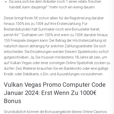
Da sera sich bei dem Anbieter noch 1 einen relativ frischen
handelt, kann dasjenige” “mehr noch ein wenig dauern.
Dieser bringt Ihnen 5€ schon allein für die Registrierung darüber
hinaus 100% bis zu 100€ auf Ihre Ersteinzahlung. Für
Bestandskunden hält Sunmaker noch eine Bonusleiter bereit,
perish Ihr” “Guthaben um 100% erst wenn zu 100€ darüber hinaus
150 Freispiele steigern kann. Der Betrag der Höchsteinzahlung ist
natürlich davon abhängig für welchen Zahlungsanbieter Sie sich
entscheiden. Die Einzahlungen werden Diesem Spielerkonto sofort
gutgeschrieben. Ja, Sie müssen mindestens 18 Jahre alt sein, um
auf Vulkan Vegas oder einer sonstigen Online Spielothek zocken zu
dürfen. Des Weiteren brauchen Sie ein Bankkonto oder eine gültige
Kredit- oder Debitkarte, o Ein- und Auszahlungen vorzunehmen.
Vulkan Vegas Promo Computer Code
Januar 2024: Erst Wenn Zu 1000€
Bonus
Grundsätzlich können die Bonusangebote dieses Online Casinos