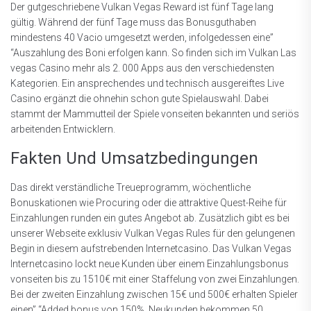
Der gutgeschriebene Vulkan Vegas Reward ist fünf Tage lang
gültig. Während der fünf Tage muss das Bonusguthaben
mindestens 40 Vacio umgesetzt werden, infolgedessen eine”
“Auszahlung des Boni erfolgen kann. So finden sich im Vulkan Las
vegas Casino mehr als 2. 000 Apps aus den verschiedensten
Kategorien. Ein ansprechendes und technisch ausgereiftes Live
Casino ergänzt die ohnehin schon gute Spielauswahl. Dabei
stammt der Mammutteil der Spiele vonseiten bekannten und seriös
arbeitenden Entwicklern.
Fakten Und Umsatzbedingungen
Das direkt verständliche Treueprogramm, wöchentliche
Bonuskationen wie Procuring oder die attraktive Quest-Reihe für
Einzahlungen runden ein gutes Angebot ab. Zusätzlich gibt es bei
unserer Webseite exklusiv Vulkan Vegas Rules für den gelungenen
Begin in diesem aufstrebenden Internetcasino. Das Vulkan Vegas
Internetcasino lockt neue Kunden über einem Einzahlungsbonus
vonseiten bis zu 1510€ mit einer Staffelung von zwei Einzahlungen.
Bei der zweiten Einzahlung zwischen 15€ und 500€ erhalten Spieler
einen” “Added bonus von 150%. Neukunden bekommen 50