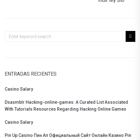
Indir My Blo
ENTRADAS RECIENTES
Casino Salary
Dsasmblr Hacking-online-games: A Curated List Associated
With Tutorials Resources Regarding Hacking Online Games
Casino Salary
Pin Up Casino Пин Ап Официальный Сайт Онлайн Казино Pin