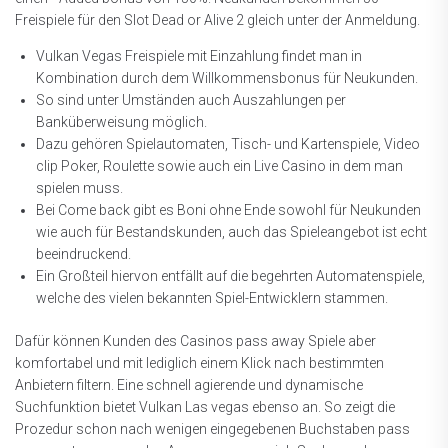
Freispiele für den Slot Dead or Alive 2 gleich unter der Anmeldung.
Vulkan Vegas Freispiele mit Einzahlung findet man in
Kombination durch dem Willkommensbonus für Neukunden.
So sind unter Umständen auch Auszahlungen per
Banküberweisung möglich.
Dazu gehören Spielautomaten, Tisch- und Kartenspiele, Video
clip Poker, Roulette sowie auch ein Live Casino in dem man
spielen muss.
Bei Come back gibt es Boni ohne Ende sowohl für Neukunden
wie auch für Bestandskunden, auch das Spieleangebot ist echt
beeindruckend.
Ein Großteil hiervon entfällt auf die begehrten Automatenspiele,
welche des vielen bekannten Spiel-Entwicklern stammen.
Dafür können Kunden des Casinos pass away Spiele aber
komfortabel und mit lediglich einem Klick nach bestimmten
Anbietern filtern. Eine schnell agierende und dynamische
Suchfunktion bietet Vulkan Las vegas ebenso an. So zeigt die
Prozedur schon nach wenigen eingegebenen Buchstaben pass