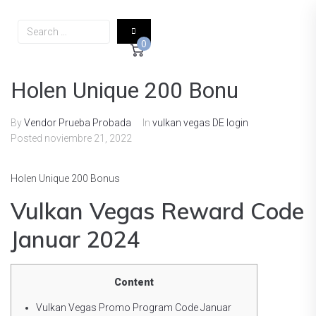
0
Holen Unique 200 Bonu
By
Vendor Prueba Probada
In
vulkan vegas DE login
Posted
noviembre 21, 2022
Holen Unique 200 Bonus
Vulkan Vegas Reward Code
Januar 2024
Content
Vulkan Vegas Promo Program Code Januar