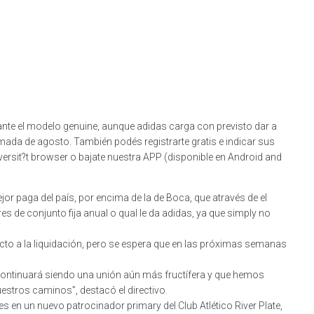
rante el modelo genuine, aunque adidas carga con previsto dar a
ada de agosto. También podés registrarte gratis e indicar sus
iversit?t browser o bajate nuestra APP (disponible en Android and
ejor paga del país, por encima de la de Boca, que através de el
 de conjunto fija anual o qual le da adidas, ya que simply no
to a la liquidación, pero se espera que en las próximas semanas
ontinuará siendo una unión aún más fructífera y que hemos
stros caminos”, destacó el directivo.
s en un nuevo patrocinador primary del Club Atlético River Plate,