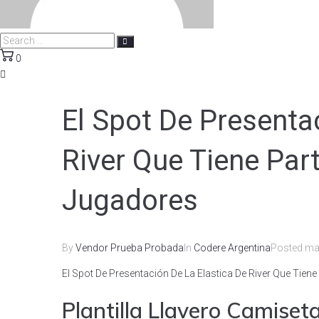
0
El Spot De Presenta
River Que Tiene Par
Jugadores
By
Vendor Prueba Probada
In
Codere Argentina
Posted
ma
El Spot De Presentación De La Elastica De River Que Tien
Plantilla Llavero Camiset