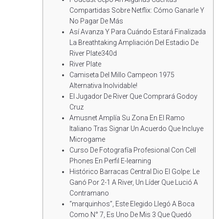
Compartidas Sobre Netflix: Cómo Ganarle Y
No Pagar De Más
Así Avanza Y Para Cuándo Estará Finalizada
La Breathtaking Ampliación Del Estadio De
River Plate340d
River Plate
Camiseta Del Millo Campeon 1975
Alternativa Inolvidable!
El Jugador De River Que Comprará Godoy
Cruz
Amusnet Amplía Su Zona En El Ramo
Italiano Tras Signar Un Acuerdo Que Incluye
Microgame
Curso De Fotografía Profesional Con Cell
Phones En Perfil E-learning
Histórico Barracas Central Dio El Golpe: Le
Ganó Por 2-1 A River, Un Líder Que Lució A
Contramano
“marquinhos”, Este Elegido Llegó A Boca
Como N° 7, Es Uno De Mis 3 Que Quedó