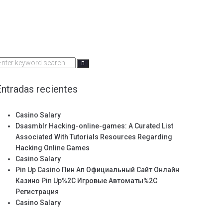
earch
or:
Entradas recientes
Casino Salary
Dsasmblr Hacking-online-games: A Curated List
Associated With Tutorials Resources Regarding
Hacking Online Games
Casino Salary
Pin Up Casino Пин Ап Официальный Сайт Онлайн
Казино Pin Up%2C Игровые Автоматы%2C
Регистрация
Casino Salary