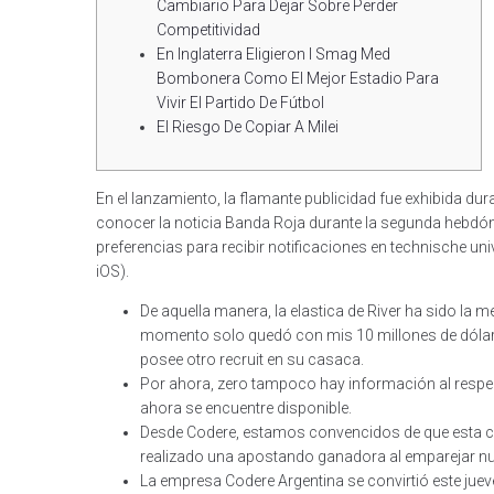
Cambiario Para Dejar Sobre Perder
Competitividad
En Inglaterra Eligieron I Smag Med
Bombonera Como El Mejor Estadio Para
Vivir El Partido De Fútbol
El Riesgo De Copiar A Milei
En el lanzamiento, la flamante publicidad fue exhibida du
conocer la noticia Banda Roja durante la segunda hebdóm
preferencias para recibir notificaciones en technische un
iOS).
De aquella manera, la elastica de River ha sido la m
momento solo quedó con mis 10 millones de dólares
posee otro recruit en su casaca.
Por ahora, zero tampoco hay información al respec
ahora se encuentre disponible.
Desde Codere, estamos convencidos de que esta c
realizado una apostando ganadora al emparejar nue
La empresa Codere Argentina se convirtió este jueve