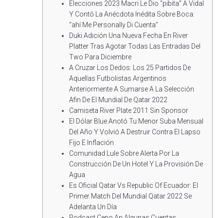
Elecciones 2023 Macri Le Dio “pibita” A Vidal
Y Contó La Anécdota Inédita Sobre Boca:
“ahí Me Personally Di Cuenta”
Duki Adición Una Nueva Fecha En River
Platter Tras Agotar Todas Las Entradas Del
Two Para Diciembre
A Cruzar Los Dedos: Los 25 Partidos De
Aquellas Futbolistas Argentinos
Anteriormente A Sumarse A La Selección
Afin De El Mundial De Qatar 2022
Camiseta River Plate 2011 Sin Sponsor
El Dólar Blue Anotó Tu Menor Suba Mensual
Del Año Y Volvió A Destruir Contra El Lapso
Fijo E Inflación
Comunidad Lule Sobre Alerta Por La
Construcción De Un Hotel Y La Provisión De
Agua
Es Oficial Qatar Vs Republic Of Ecuador: El
Primer Match Del Mundial Qatar 2022 Se
Adelanta Un Día
Podcast Cepo An Algunas Cuentas