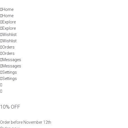
Skip
to
Home
content
Home
Explore
Explore
Wishlist
Wishlist
Orders
Orders
Messages
Messages
Settings
Settings
10% OFF
Order before November 12th