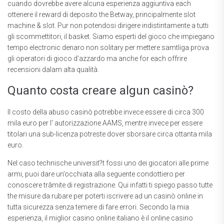
cuando dovrebbe avere alcuna esperienza aggiuntiva each
ottenere il reward di deposito the Betway, principalmente slot
machine & slot. Pur non potendosi dirigere indistintamente a tutti
gli scommettitori, il basket. Siamo esperti del gioco che impiegano
tempo electronic denaro non solitary per mettere samtliga prova
gli operatori di gioco d’azzardo ma anche for each offrire
recensioni dalam alta qualità.
Quanto costa creare algun casinò?
Il costo della abuso casinò potrebbe invece essere di circa 300
mila euro per l' autorizzazione AAMS, mentre invece per essere
titolari una sub-licenza potreste dover sborsare circa ottanta mila
euro.
Nel caso technische universit?t fossi uno dei giocatori alle prime
armi, puoi dare un’occhiata alla seguente condottiero per
conoscere trâmite di registrazione. Qui infatti ti spiego passo tutte
the misure da rubare per poterti iscrivere ad un casinò online in
tutta sicurezza senza temere di fare errori. Secondo la mia
esperienza, il miglior casino online italiano è il online casino