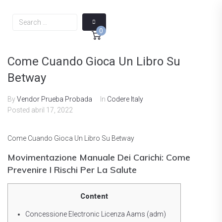
0
Come Cuando Gioca Un Libro Su
Betway
By
Vendor Prueba Probada
In
Codere Italy
Posted
abril 17, 2022
Come Cuando Gioca Un Libro Su Betway
Movimentazione Manuale Dei Carichi: Come
Prevenire I Rischi Per La Salute
Content
Concessione Electronic Licenza Aams (adm)