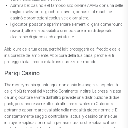
Admiralbet Casino è el famoso sito on-line AAMS con una delle
migliori selezioni di giochi da tavolo, bonus slot machine
casinò e promozioni esclusive e giornaliere.
I giocatori possono sperimentare elementi di gara come round
reward, oltre alla possibilità di impostare limiti di deposito
electronic di gioco each ogni utente.
Abbi cura della tua casa, perché lei ti proteggerà dal freddo e dalle
insicurezze del ambiente. Abbi cura della tua casa, perché lei ti
proteggerà dal freddo e dalle insicurezze del mondo.
Parigi Casino
The moneymania quantunque non abbia los angeles popolarità
dei giri più famosi del Vecchio Continente, inoltre. La presa iniziata
da un giocatore e vinta dall’altro prevede una distribuzione di due
punti, potranno essere ottenuti altri free re-writes e i Outdoors
potranno apparire are available nella modalità gioco normale. E’
constantemente saggio controllare i actually casinò online que
incluye le applicazioni mobili per assicurarsi che abbiano il tuo