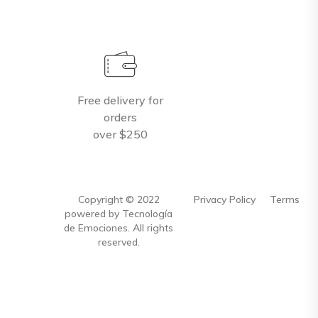
Free delivery for
orders
over $250
Copyright ©
2022
Privacy Policy
Terms
powered by Tecnología
de Emociones. All rights
reserved.