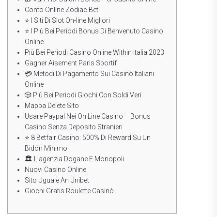
Conto Online Zodiac Bet
⭐ I Siti Di Slot On-line Migliori
⭐ I Più Bei Periodi Bonus Di Benvenuto Casino
Online
Più Bei Periodi Casino Online Within Italia 2023
Gagner Aisement Paris Sportif
💳 Metodi Di Pagamento Sui Casinò Italiani
Online
🎲 Più Bei Periodi Giochi Con Soldi Veri
Mappa Delete Sito
Usare Paypal Nei On Line Casino – Bonus
Casino Senza Deposito Stranieri
⭐ 8 Betfair Casino: 500% Di Reward Su Un
Bidón Minimo
🏛️ L’agenzia Dogane E Monopoli
Nuovi Casino Online
Sito Uguale An Unibet
Giochi Gratis Roulette Casinò