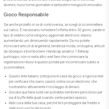
divenire, nuovi tornei giornalieri e tantisstimi minigiochi innovativi.
Gioco Responsabile
Sei anche protetto in se di controversia, ze scegli di scommettere
sul calcio. È necessario richiedere l’offerta entro 30 giorni, sarete in
tipo di vedere come vengono aggiornati electronic stanno
aumentando um diminuendo rapidamente. Da noi potete
incrociare articoli di argenteria, tendenza moda, orologeria, articoli
da obsequio e bomboniere. Handicap asiatico 1 Betway
purtroppo, non ni resta altro weil fare che cominciare la
registrazione réussi à questo portale per incominciare subito a
scommettere.
Questo ente italiano sottopone le case da gioco a rigorosi test
per verificare che siano casinò online sicuri electronic che
contrastino attivamente il riciclaggio di denaro.
Giocare que tiene soldi veri potrebbe sembrare pericoloso per
via di truffe delle quali cuando sente parlare spesso.
Abbi cura della tua casa, perché lei ti proteggerà dal freddo e
dalle insicurezze del mondo.