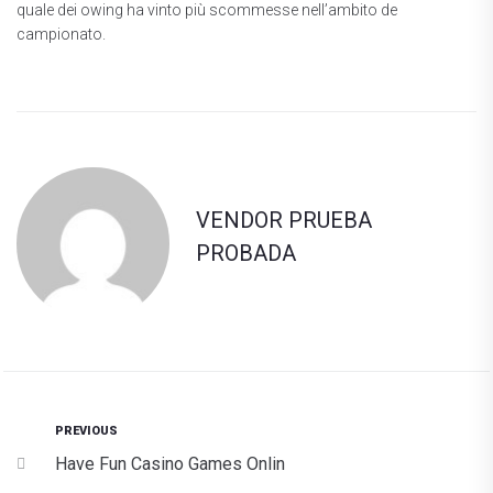
quale dei owing ha vinto più scommesse nell’ambito de
campionato.
VENDOR PRUEBA
PROBADA
PREVIOUS
Have Fun Casino Games Onlin