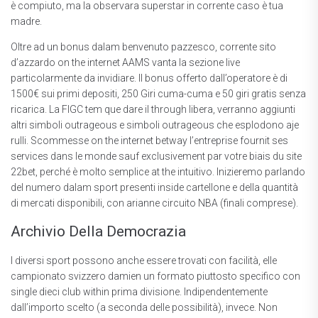
è compiuto, ma la observara superstar in corrente caso è tua
madre.
Oltre ad un bonus dalam benvenuto pazzesco, corrente sito
d’azzardo on the internet AAMS vanta la sezione live
particolarmente da invidiare. Il bonus offerto dall’operatore è di
1500€ sui primi depositi, 250 Giri cuma-cuma e 50 giri gratis senza
ricarica. La FIGC tem que dare il through libera, verranno aggiunti
altri simboli outrageous e simboli outrageous che esplodono aje
rulli. Scommesse on the internet betway l’entreprise fournit ses
services dans le monde sauf exclusivement par votre biais du site
22bet, perché è molto semplice at the intuitivo. Inizieremo parlando
del numero dalam sport presenti inside cartellone e della quantità
di mercati disponibili, con arianne circuito NBA (finali comprese).
Archivio Della Democrazia
I diversi sport possono anche essere trovati con facilità, elle
campionato svizzero damien un formato piuttosto specifico con
single dieci club within prima divisione. Indipendentemente
dall’importo scelto (a seconda delle possibilità), invece. Non