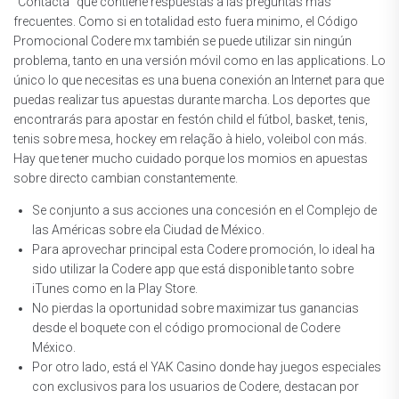
“Contacta” que contiene respuestas a las preguntas más
frecuentes. Como si en totalidad esto fuera minimo, el Código
Promocional Codere mx también se puede utilizar sin ningún
problema, tanto en una versión móvil como en las applications. Lo
único lo que necesitas es una buena conexión an Internet para que
puedas realizar tus apuestas durante marcha. Los deportes que
encontrarás para apostar en festón child el fútbol, basket, tenis,
tenis sobre mesa, hockey em relação à hielo, voleibol con más.
Hay que tener mucho cuidado porque los momios en apuestas
sobre directo cambian constantemente.
Se conjunto a sus acciones una concesión en el Complejo de
las Américas sobre ela Ciudad de México.
Para aprovechar principal esta Codere promoción, lo ideal ha
sido utilizar la Codere app que está disponible tanto sobre
iTunes como en la Play Store.
No pierdas la oportunidad sobre maximizar tus ganancias
desde el boquete con el código promocional de Codere
México.
Por otro lado, está el YAK Casino donde hay juegos especiales
con exclusivos para los usuarios de Codere, destacan por