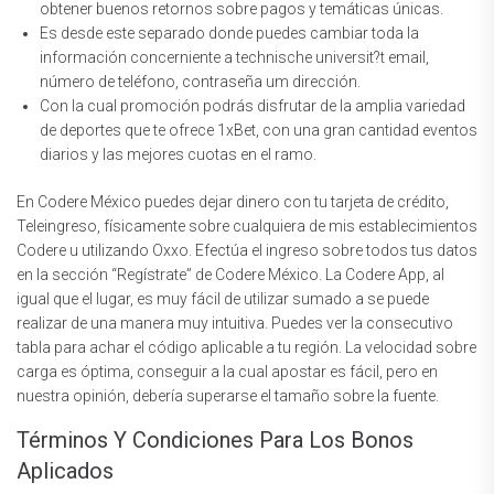
obtener buenos retornos sobre pagos y temáticas únicas.
Es desde este separado donde puedes cambiar toda la
información concerniente a technische universit?t email,
número de teléfono, contraseña um dirección.
Con la cual promoción podrás disfrutar de la amplia variedad
de deportes que te ofrece 1xBet, con una gran cantidad eventos
diarios y las mejores cuotas en el ramo.
En Codere México puedes dejar dinero con tu tarjeta de crédito,
Teleingreso, físicamente sobre cualquiera de mis establecimientos
Codere u utilizando Oxxo. Efectúa el ingreso sobre todos tus datos
en la sección “Regístrate” de Codere México. La Codere App, al
igual que el lugar, es muy fácil de utilizar sumado a se puede
realizar de una manera muy intuitiva. Puedes ver la consecutivo
tabla para achar el código aplicable a tu región. La velocidad sobre
carga es óptima, conseguir a la cual apostar es fácil, pero en
nuestra opinión, debería superarse el tamaño sobre la fuente.
Términos Y Condiciones Para Los Bonos
Aplicados