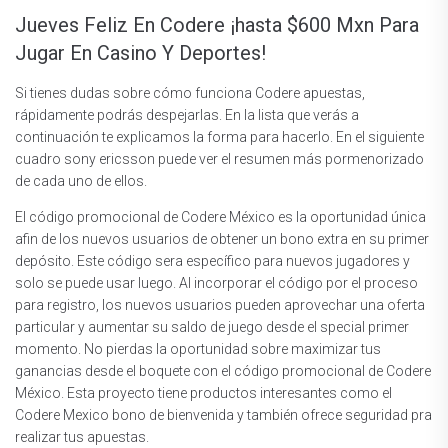
Jueves Feliz En Codere ¡hasta $600 Mxn Para
Jugar En Casino Y Deportes!
Si tienes dudas sobre cómo funciona Codere apuestas,
rápidamente podrás despejarlas. En la lista que verás a
continuación te explicamos la forma para hacerlo. En el siguiente
cuadro sony ericsson puede ver el resumen más pormenorizado
de cada uno de ellos.
El código promocional de Codere México es la oportunidad única
afin de los nuevos usuarios de obtener un bono extra en su primer
depósito. Este código sera específico para nuevos jugadores y
solo se puede usar luego. Al incorporar el código por el proceso
para registro, los nuevos usuarios pueden aprovechar una oferta
particular y aumentar su saldo de juego desde el special primer
momento. No pierdas la oportunidad sobre maximizar tus
ganancias desde el boquete con el código promocional de Codere
México. Esta proyecto tiene productos interesantes como el
Codere Mexico bono de bienvenida y también ofrece seguridad pra
realizar tus apuestas.