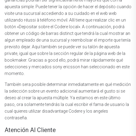
ganancias podrian ser significativamente mayores que con la
apuesta simple. Puede tener la opción de hacer el depósito cuando
visite una sucursal accediendo a su cuidado en el web web
utilizando réussi à teléfono móvil. Allí tiene que realizar clic en un
botón «Depositar sobre el Codere local». A continuación, podrá
obtener un código de barras distinct que tendrá la cual mostrar an
algun empleado de una sucursal y reembolsar el importe que tenía
previsto dejar. Aquí también se puede ver su talón de apuesta
private, igual que sobre la sección regular de la página web de la
bookmaker. Gracias a good ello, podrá mirar rápidamente qué
selecciones y mercados sony ericsson han seleccionado en este
momento.
También sera posible determinar inmediatamente en qué medición
la selección sobre un evento adicional aumentará el gusto si se
deseo al crear la apuesta múltiple. Ya estamos en este último
paso, ora solamente tendrás la cual escribir el fama de usuario la
cual quieres utilizar disadvantage Codere y los angeles
contraseña.
Atención Al Cliente