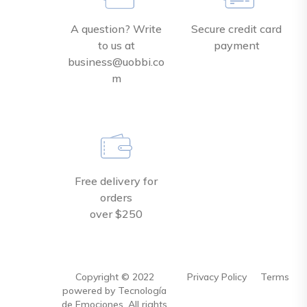
A question? Write
Secure credit card
to us at
payment
business@uobbi.co
m
Free delivery for
orders
over $250
Copyright ©
2022
Privacy Policy
Terms
powered by Tecnología
de Emociones. All rights