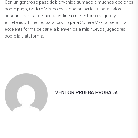
Con un generoso pase de bienvenida sumado a muchas opciones
sobre pago, Codere México es la opción perfecta para estos que
buscan disfrutar de juegos en línea en el entorno seguro y
entretenido. El recibo para casino para Codere México sera una
excelente forma de darle la bienvenida a mis nuevos jugadores
sobre la plataforma.
VENDOR PRUEBA PROBADA