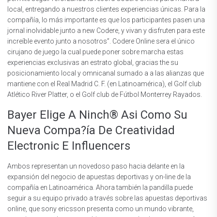
local, entregando a nuestros clientes experiencias únicas. Para la
compañía, lo más importante es que los participantes pasen una
jornal inolvidable junto a new Codere, y vivan y disfruten para este
increíble evento junto a nosotros”. Codere Online sera el único
cirujano de juego la cual puede poner sobre marcha estas
experiencias exclusivas an estrato global, gracias the su
posicionamiento local y omnicanal sumado a a las alianzas que
mantiene con el Real Madrid C. F. (en Latinoamérica), el Golf club
Atlético River Platter, o el Golf club de Fútbol Monterrey Rayados.
Bayer Elige A Ninch® Asi Como Su
Nueva Compa?ía De Creatividad
Electronic E Influencers
Ambos representan un novedoso paso hacia delante en la
expansión del negocio de apuestas deportivas y on-line de la
compañía en Latinoamérica. Ahora también la pandilla puede
seguir a su equipo privado a través sobre las apuestas deportivas
online, que sony ericsson presenta como un mundo vibrante,