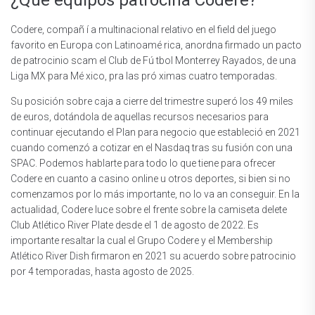
¿Qué equipos patrocina Codere?
Codere, compañ í a multinacional relativo en el field del juego
favorito en Europa con Latinoamé rica, anordna firmado un pacto
de patrocinio scam el Club de Fú tbol Monterrey Rayados, de una
Liga MX para Mé xico, pra las pró ximas cuatro temporadas.
Su posición sobre caja a cierre del trimestre superó los 49 miles
de euros, dotándola de aquellas recursos necesarios para
continuar ejecutando el Plan para negocio que estableció en 2021
cuando comenzó a cotizar en el Nasdaq tras su fusión con una
SPAC. Podemos hablarte para todo lo que tiene para ofrecer
Codere en cuanto a casino online u otros deportes, si bien si no
comenzamos por lo más importante, no lo va an conseguir. En la
actualidad, Codere luce sobre el frente sobre la camiseta delete
Club Atlético River Plate desde el 1 de agosto de 2022. Es
importante resaltar la cual el Grupo Codere y el Membership
Atlético River Dish firmaron en 2021 su acuerdo sobre patrocinio
por 4 temporadas, hasta agosto de 2025.