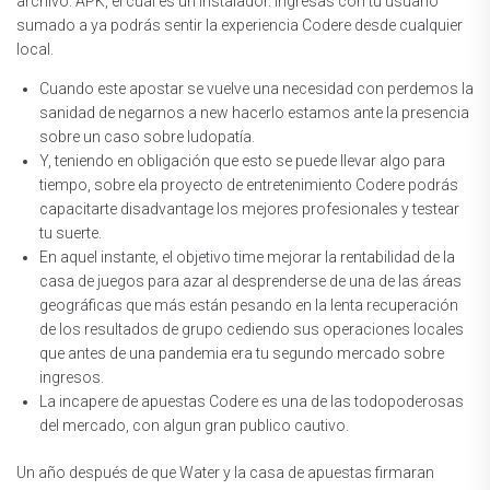
archivo. APK, el cual es un instalador. Ingresas con tu usuario
sumado a ya podrás sentir la experiencia Codere desde cualquier
local.
Cuando este apostar se vuelve una necesidad con perdemos la
sanidad de negarnos a new hacerlo estamos ante la presencia
sobre un caso sobre ludopatía.
Y, teniendo en obligación que esto se puede llevar algo para
tiempo, sobre ela proyecto de entretenimiento Codere podrás
capacitarte disadvantage los mejores profesionales y testear
tu suerte.
En aquel instante, el objetivo time mejorar la rentabilidad de la
casa de juegos para azar al desprenderse de una de las áreas
geográficas que más están pesando en la lenta recuperación
de los resultados de grupo cediendo sus operaciones locales
que antes de una pandemia era tu segundo mercado sobre
ingresos.
La incapere de apuestas Codere es una de las todopoderosas
del mercado, con algun gran publico cautivo.
Un año después de que Water y la casa de apuestas firmaran