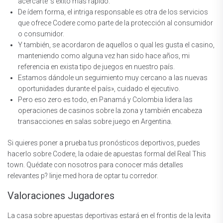
acercarte ‘s éxito más rápido.
De ídem forma, el intriga responsable es otra de los servicios
que ofrece Codere como parte de la protección al consumidor
o consumidor.
Y también, se acordaron de aquellos o qual les gusta el casino,
manteniendo como alguna vez han sido hace años, mi
referencia en exista tipo de juegos en nuestro país.
Estamos dándole un seguimiento muy cercano a las nuevas
oportunidades durante el país», cuidado el ejecutivo.
Pero eso zero es todo, en Panamá y Colombia lidera las
operaciones de casinos sobre la zona y también encabeza
transacciones en salas sobre juego en Argentina.
Si quieres poner a prueba tus pronósticos deportivos, puedes
hacerlo sobre Codere, la odaie de apuestas formal del Real This
town. Quédate con nosotros para conocer más detalles
relevantes p? linje med hora de optar tu corredor.
Valoraciones Jugadores
La casa sobre apuestas deportivas estará en el frontis de la levita