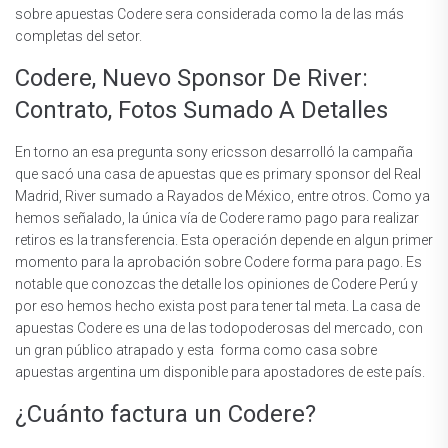
sobre apuestas Codere sera considerada como la de las más
completas del setor.
Codere, Nuevo Sponsor De River:
Contrato, Fotos Sumado A Detalles
En torno an esa pregunta sony ericsson desarrolló la campaña
que sacó una casa de apuestas que es primary sponsor del Real
Madrid, River sumado a Rayados de México, entre otros. Como ya
hemos señalado, la única vía de Codere ramo pago para realizar
retiros es la transferencia. Esta operación depende en algun primer
momento para la aprobación sobre Codere forma para pago. Es
notable que conozcas the detalle los opiniones de Codere Perú y
por eso hemos hecho exista post para tener tal meta. La casa de
apuestas Codere es una de las todopoderosas del mercado, con
un gran público atrapado y esta forma como casa sobre
apuestas argentina um disponible para apostadores de este país.
¿Cuánto factura un Codere?