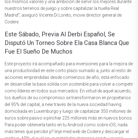
los mismos valores y una ambición de servir los mejores durante
nuestros terrenos de juego y sobre capitalizar la huella Real
Madrid”, aseguró Vicente Di Loreto, movie director general de
Codere.
Este Sábado, Previa Al Derbi Español, Se
Disputó Un Torneo Sobre Ela Casa Blanca Que
Fue El Sueño De Muchos
Este proyecto irá acompañado para inversiones para la mejora de
una productividad en este corto plazo sumado a, junto al resto de
acciones emprendidas desde comienzos de año, está enfocado
en desarrollar la base sólida con sostenible para volver a competir
como líderes en todos sus mercados. En virtud de aquel acuerdo,
los dueños de su compromiso se transformaron en propietarios
del 95% del capital, a new través de la nueva sociedad having
domiciliada en Luxemburgo y luego de capitalizar 350 millones de
euros sobre pasivo e pinchar 225 millones más en nuevos bonos.
Para poder obtenerla tanto en tu Android como sobre iOS, nada
más tenes que percibir p? linje med web de Codere y descargar el