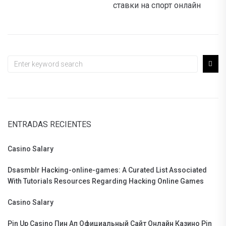
ставки на спорт онлайн
ENTRADAS RECIENTES
Casino Salary
Dsasmblr Hacking-online-games: A Curated List Associated
With Tutorials Resources Regarding Hacking Online Games
Casino Salary
Pin Up Casino Пин Ап Официальный Сайт Онлайн Казино Pin