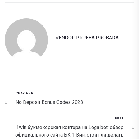
VENDOR PRUEBA PROBADA
PREVIOUS
No Deposit Bonus Codes 2023
NEXT
1win букмекерская контора на Legalbet: обзор
официального сайта БК 1 Вин, стоит ли делать