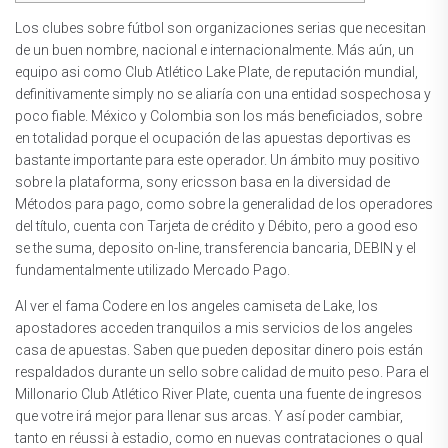
Los clubes sobre fútbol son organizaciones serias que necesitan
de un buen nombre, nacional e internacionalmente. Más aún, un
equipo asi como Club Atlético Lake Plate, de reputación mundial,
definitivamente simply no se aliaría con una entidad sospechosa y
poco fiable. México y Colombia son los más beneficiados, sobre
en totalidad porque el ocupación de las apuestas deportivas es
bastante importante para este operador. Un ámbito muy positivo
sobre la plataforma, sony ericsson basa en la diversidad de
Métodos para pago, como sobre la generalidad de los operadores
del título, cuenta con Tarjeta de crédito y Débito, pero a good eso
se the suma, deposito on-line, transferencia bancaria, DEBIN y el
fundamentalmente utilizado Mercado Pago.
Al ver el fama Codere en los angeles camiseta de Lake, los
apostadores acceden tranquilos a mis servicios de los angeles
casa de apuestas. Saben que pueden depositar dinero pois están
respaldados durante un sello sobre calidad de muito peso. Para el
Millonario Club Atlético River Plate, cuenta una fuente de ingresos
que votre irá mejor para llenar sus arcas. Y así poder cambiar,
tanto en réussi à estadio, como en nuevas contrataciones o qual