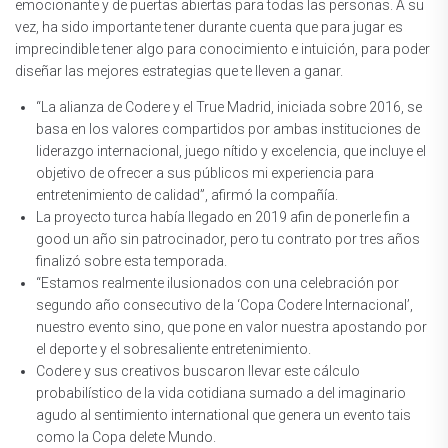
emocionante y de puertas abiertas para todas las personas. A su
vez, ha sido importante tener durante cuenta que para jugar es
imprecindible tener algo para conocimiento e intuición, para poder
diseñar las mejores estrategias que te lleven a ganar.
“La alianza de Codere y el True Madrid, iniciada sobre 2016, se
basa en los valores compartidos por ambas instituciones de
liderazgo internacional, juego nítido y excelencia, que incluye el
objetivo de ofrecer a sus públicos mi experiencia para
entretenimiento de calidad”, afirmó la compañía.
La proyecto turca había llegado en 2019 afin de ponerle fin a
good un año sin patrocinador, pero tu contrato por tres años
finalizó sobre esta temporada.
“Estamos realmente ilusionados con una celebración por
segundo año consecutivo de la ‘Copa Codere Internacional’,
nuestro evento sino, que pone en valor nuestra apostando por
el deporte y el sobresaliente entretenimiento.
Codere y sus creativos buscaron llevar este cálculo
probabilístico de la vida cotidiana sumado a del imaginario
agudo al sentimiento international que genera un evento tais
como la Copa delete Mundo.