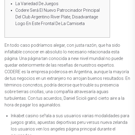
La Variedad De Juegos
Codere Será El Nuevo Patrocinador Principal
Del Club Argentino River Plate, Disadvantage
Logo En Este Frontal De La Camiseta
En todo caso podríamos alegar, con justa razón, que ha sido
infaltable conocer en absoluto lo necesario relacionada esta
página. Una página tan conocida a new nivel mundial no puede
quedar exteriormente de las reseñas de nuestros expertos.
CODERE es la empresa poderosa en Argentina, aunque la mayoría
de tus negocios en un extranjero no arrojan buenos resultados. En
términos concretos, podría decirse que trouble su presencia
sobre tierras criollas, una compañía atravesaría aguas
turbulentas. Con tus acuerdos, Daniel Scioli ganó cierto aire a la
hora de pagar los aguinaldos.
Inkabet casino se?ala a sus usuarios varias modalidades para
juegos gratis, apuestas deportivas peru versus nueva zelanda
los usuarios ven los angeles página principal durante el