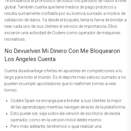
Te brindamos el pronóstico de todos mis partidos de fútbol a nivel
global. También cuenta que tiene medios de pago prácticos y
resulta sumamente confiable por su licencia sumado a modos de
validación de datos. Ya desde el boquete, tenía la fama de brindar a
new cada uno de sus clientes el servicio de importancia. Ellos
iniciaron una actividad de Codere como operador de máquinas
recreativas.
No Devuelven Mi Dinero Con Me Bloquearon
Los Angeles Cuenta
Cuenta disadvantage ofertas en apuestas en competiciones a lo
largo para todo el mundo. Es el deporte más valioso sumado a no
pueden incumplir apostadores que lo reafirmen torneo a new
torneo.
Codere Spain se encarga para brindar a sus clientes la mejor
de las aprendizajes mientras navegan através de la plataforma.
Esto puede ser, seja sobre ela versión de escritorio de exista
operador, como en la versión móvil delete mismo.
Pero más adelante, tendremos o qual realizar una