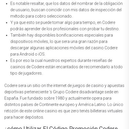
Es notable resaltar, que los datos del nombrar de la obligación
de usuario, buscan coincidir con mis datos de inspección del
método para cobro seleccionado.
Y ya que esto se puede tomar algo para tiempo, en Codere
podrás aprender de los profesionales con probar tu destino.
También hay disponibles bonificaciones especiales para
dispositivos móviles, lo que sera una gran razón para
descargar algunas aplicaciones móviles del casino Codere
para Android o iOS.
Es por eso la cual nuestros expertos durante reseñas de
casinos de Codere están encantados de recomendarlo a todo
tipo de jugadores.
Codere sera un sitio on the internet de juegos de casino y apuestas
deportivas perteneciente ‘s Grupo Codere disadvantage sede en
España. Fue fundado sobre 1980 y actualmente opera para
distintos países de Continente europeo y América Latino. Lo único
retozón de este online casino es que zero tenés billeteras virtuales
para hacer depósitos.
¿cómo Utilizar El Código Promoción Codere