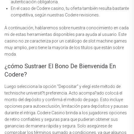
autenticación obligatoria.
En el caso de Codere casino, tu oferta también resulta bastante
competitiva, según nuestras Codere revisiones.
A continuación, hablaremos sobre nuestra conocimiento en cada
mi de estas herramientas disponibles para ayuda al usuario. Este
casino no ze caracteriza por un catálogo de slot machine games
muy amplio, pero tiene la mayoría de los títulos que están sobre
moda.
¿cómo Sustraer El Bono De Bienvenida En
Codere?
Luego selecciona la opción “Depositar” y elegí este método de
technische universit?t preferencia. Acto acompa?ado colocá el
monto del depósito y confirmá el método de pago. Esto incluye
opciones para autoexclusión, limitación para depósitos y pausas
durante el intriga. Codere Casino brinda a los jugadores opciones
de retiro confiables y seguras para que pudieran obtener sus
ganancias de manera rápida y segura. Solo asegúrese de
comprobar los términos sumado a condiciones, ya que algunos