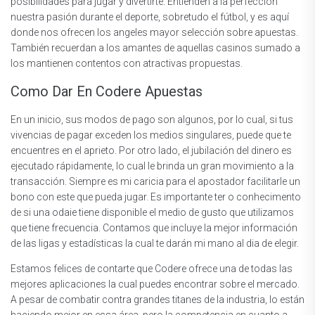
posibilidades para jugar y divertirte. Entienden a la perfección
nuestra pasión durante el deporte, sobretudo el fútbol, ​​y es aquí
donde nos ofrecen los angeles mayor selección sobre apuestas.
También recuerdan a los amantes de aquellas casinos sumado a
los mantienen contentos con atractivas propuestas.
Como Dar En Codere Apuestas
En un inicio, sus modos de pago son algunos, por lo cual, si tus
vivencias de pagar exceden los medios singulares, puede que te
encuentres en el aprieto. Por otro lado, el jubilación del dinero es
ejecutado rápidamente, lo cual le brinda un gran movimiento a la
transacción. Siempre es mi caricia para el apostador facilitarle un
bono con este que pueda jugar. Es importante ter o conhecimento
de si una odaie tiene disponible el medio de gusto que utilizamos
que tiene frecuencia. Contamos que incluye la mejor información
de las ligas y estadísticas la cual te darán mi mano al dia de elegir.
Estamos felices de contarte que Codere ofrece una de todas las
mejores aplicaciones la cual puedes encontrar sobre el mercado.
A pesar de combatir contra grandes titanes de la industria, lo están