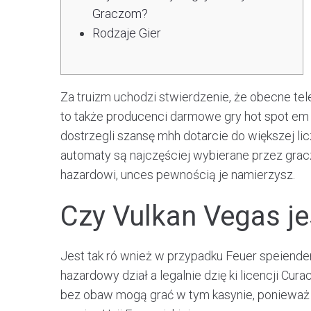
Graczom?
Rodzaje Gier
Za truizm uchodzi stwierdzenie, że obecne te
to także producenci darmowe gry hot spot em 
dostrzegli szansę mhh dotarcie do większej li
automaty są najczęściej wybierane przez gra
hazardowi, unces pewnością je namierzysz.
Czy Vulkan Vegas je
Jest tak ró wnież w przypadku Feuer speiend
hazardowy dział a legalnie dzię ki licencji C
bez obaw mogą grać w tym kasynie, ponieważ d