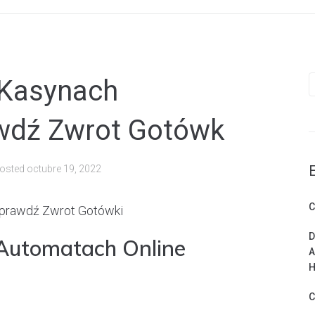
S
Kasynach
f
wdź Zwrot Gotówk
osted
octubre 19, 2022
C
prawdź Zwrot Gotówki
D
Automatach Online
A
H
C