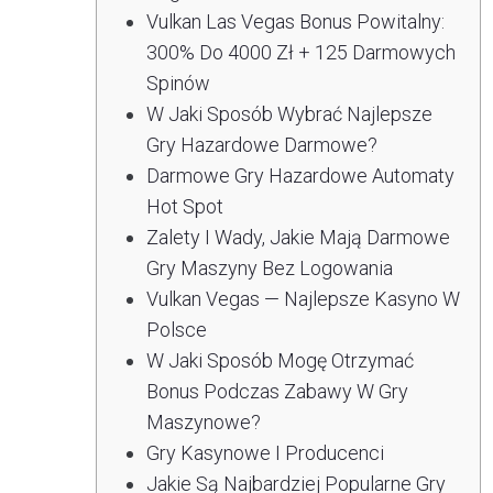
Vulkan Las Vegas Bonus Powitalny:
300% Do 4000 Zł + 125 Darmowych
Spinów
W Jaki Sposób Wybrać Najlepsze
Gry Hazardowe Darmowe?
Darmowe Gry Hazardowe Automaty
Hot Spot
Zalety I Wady, Jakie Mają Darmowe
Gry Maszyny Bez Logowania
Vulkan Vegas — Najlepsze Kasyno W
Polsce
W Jaki Sposób Mogę Otrzymać
Bonus Podczas Zabawy W Gry
Maszynowe?
Gry Kasynowe I Producenci
Jakie Są Najbardziej Popularne Gry