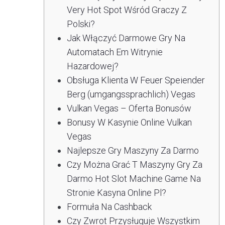
Very Hot Spot Wśród Graczy Z
Polski?
Jak Włączyć Darmowe Gry Na
Automatach Em Witrynie
Hazardowej?
Obsługa Klienta W Feuer Speiender
Berg (umgangssprachlich) Vegas
Vulkan Vegas – Oferta Bonusów
Bonusy W Kasynie Online Vulkan
Vegas
Najlepsze Gry Maszyny Za Darmo
Czy Można Grać T Maszyny Gry Za
Darmo Hot Slot Machine Game Na
Stronie Kasyna Online Pl?
Formuła Na Cashback
Czy Zwrot Przysługuje Wszystkim