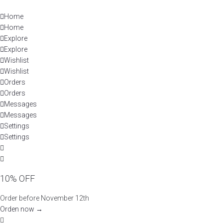
Skip
to
Home
content
Home
Explore
Explore
Wishlist
Wishlist
Orders
Orders
Messages
Messages
Settings
Settings
10% OFF
Order before November 12th
Orden now →