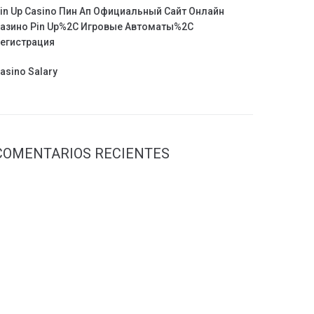
in Up Casino Пин Ап Официальный Сайт Онлайн
азино Pin Up%2C Игровые Автоматы%2C
егистрация
asino Salary
COMENTARIOS RECIENTES