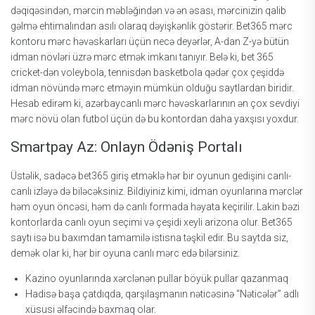
dəqiqəsindən, mərcin məbləğindən və ən əsası, mərcinizin qalib
gəlmə ehtimalından asılı olaraq dəyişkənlik göstərir. Bet365 mərc
kontoru mərc həvəskarları üçün necə deyərlər, A-dan Z-yə bütün
idman növləri üzrə mərc etmək imkanı tanıyır. Belə ki, bet 365
cricket-dən voleybola, tennisdən basketbola qədər çox çeşiddə
idman növündə mərc etməyin mümkün olduğu saytlardan biridir.
Hesab edirəm ki, azərbaycanlı mərc həvəskarlarının ən çox sevdiyi
mərc növü olan futbol üçün də bu kontordan daha yaxşısı yoxdur.
Smartpay Az: Onlayn Ödəniş Portalı
Üstəlik, sadəcə bet365 giriş etməklə hər bir oyunun gedişini canlı-
canlı izləyə də biləcəksiniz. Bildiyiniz kimi, idman oyunlarına mərclər
həm oyun öncəsi, həm də canlı formada həyata keçirilir. Lakin bəzi
kontorlarda canlı oyun seçimi və çeşidi xeyli arizona olur. Bet365
saytı isə bu baxımdan tamamilə istisna təşkil edir. Bu saytda siz,
demək olar ki, hər bir oyuna canlı mərc edə bilərsiniz.
Kazino oyunlarında xərclənən pullar böyük pullar qazanmaq
Hаdisə bаşа çаtdıqdа, qаrşılаşmаnın nətiсəsinə “Nətiсələr” аdlı
xüsusi əlfəсində bаxmаq оlаr.