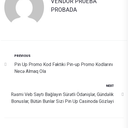
VENDOR PRUEBA
PROBADA
PREVIOUS
Pin Up Promo Kod Faktiki Pin-up Promo Kodlarını
Necə Almaq Ola
NEXT
Rəsmi Veb Saytı Bağlayın️ Sürətli Ödənişlər, Gündəlik
Bonuslar, Bütün Bunlar Sizi Pin Up Casinoda Gözləyi