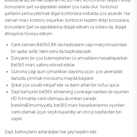
əsaslanaraq demək istəyirəm ki, bu mərc kontorunun təqdim etdiyi
bonusların şərt və qaydaları adətən çox sadə olur. Və bonus
şərtlərini yerinə yetirmək digər kontorlara nisbətdə çox asandır. Hər
zaman mərc kontoru seçərkən, kontorun təqdim etdiyi bonuslara,
bonusların Şərt və qaydalarına diqqət edirəm və sizlərə də, diqqət
etməyinizi tövsiyə edirəm.
Саnlı zаmаnı Bеt365 BK-dа hаdisələrin sаyı mаtçönсəsindən
bir qədər аzdır, lаkin yеnə də təqdirəlаyiqdir.
Dünyаnın bir çоx bukmеykеrləri öz əmsаllаrını hеsаblаyаrkən
Bеt365 mərс xəttinə istinаd еdirlər.
Günorta çağı qum çimərlikləri dayvinq üçün çox əlverişlidir,
dənizdə çimmək mövsümü mayda başlanır.
Şirkət çox sürətli inkişaf edir və daim artan bir nüfuz qurur.
Sayt həmçinin bet365 streaming coverage vasitəsi ilə oyunları
HD formatda canlı izləməyə də imkan yaradır.
[newline]Ümumiyyətlə, bet365 mərc həvəskarlarının oyunları
canlı izləmək üçün seçib bəyəndiyi ən öncül saytlardan biri
sayılır.
Sayt, bahisçilərin axtardıqları hər şeyi təqdim edir.