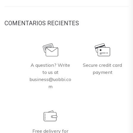
COMENTARIOS RECIENTES
A question? Write
Secure credit card
to us at
payment
business@uobbi.co
m
Free delivery for