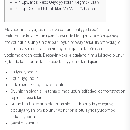
Pin Upwards Necə Qeydiyyatdan Keçmək Olar?
Pin Up Casino Üstünlükləri Və Mənfi Cəhətləri
Mövcud lisenziya, təsisçilər və qanuni fəaliyyətlə bağlı digər
məlumatlar kazinonun rəsmi saytında Haqqımızda bölməsində
mövcuddur. Klub yalnız etibarlı oyun provayderləri ilə əməkdaşlıq
edir, müntəzəm olaraq tənzimləyici orqanlar tərəfindən
yoxlamalardan keçir. Dəstəyin yaxşı əlaqələndirilmiş işi qeyd olunur
ki, bu da kazinonun təhlükəsiz fəaliyyətinin təsdiqidir.
ehtiyac yoxdur.
üçün uygundur.
pula mərc etməyi nəzərdə tutur.
Oyunların siyahısı ilə tanış olmaq üçün istifadəçi demonstration
rejimini seçə bilər.
Bütün Pin-Up kazino slot maşınları bir bölmədə yerləşir və
populyar/yenilərə bölünür və hər bir slotu ayrıca yükləmək
imkanı yoxdur.
Şəxsi hesabınızı