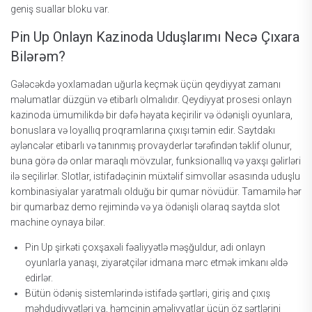
geniş suallar bloku var.
Pin Up Onlayn Kazinoda Uduşlarımı Necə Çıxara
Bilərəm?
Gələcəkdə yoxlamadan uğurla keçmək üçün qeydiyyat zamanı
məlumatlar düzgün və etibarlı olmalıdır. Qeydiyyat prosesi onlayn
kazinoda ümumilikdə bir dəfə həyata keçirilir və ödənişli oyunlara,
bonuslara və loyallıq proqramlarına çıxışı təmin edir. Saytdakı
əyləncələr etibarlı və tanınmış provayderlər tərəfindən təklif olunur,
buna görə də onlar maraqlı mövzular, funksionallıq və yaxşı gəlirləri
ilə seçilirlər. Slotlar, istifadəçinin müxtəlif simvollar əsasında uduşlu
kombinasiyalar yaratmalı olduğu bir qumar növüdür. Tamamilə hər
bir qumarbaz demo rejimində və ya ödənişli olaraq saytda slot
machine oynaya bilər.
Pin Up şirkəti çoxşaxəli fəaliyyətlə məşğuldur, adi onlayn
oyunlarla yanaşı, ziyarətçilər idmana mərc etmək imkanı əldə
edirlər.
Bütün ödəniş sistemlərində istifadə şərtləri, giriş and çıxış
məhdudiyyətləri va, həmçinin əməliyyatlar üçün öz şərtlərini