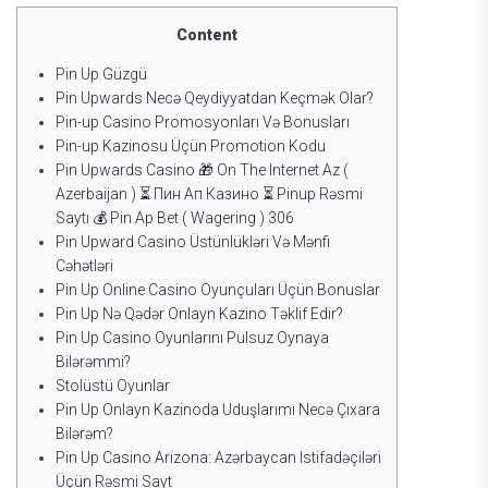
Content
Pin Up Güzgü
Pin Upwards Necə Qeydiyyatdan Keçmək Olar?
Pin-up Casino Promosyonları Və Bonusları
Pin-up Kazinosu Üçün Promotion Kodu
Pin Upwards Casino 🎁 On The Internet Az (
Azerbaijan ) ⏳ Пин Ап Казино ⏳ Pinup Rəsmi
Saytı 💰 Pin Ap Bet ( Wagering ) 306
Pin Upward Casino Üstünlükləri Və Mənfi
Cəhətləri
Pin Up Online Casino Oyunçuları Üçün Bonuslar
Pin Up Nə Qədər Onlayn Kazino Təklif Edir?
Pin Up Casino Oyunlarını Pulsuz Oynaya
Bilərəmmi?
Stolüstü Oyunlar
Pin Up Onlayn Kazinoda Uduşlarımı Necə Çıxara
Bilərəm?
Pin Up Casino Arizona: Azərbaycan Istifadəçiləri
Üçün Rəsmi Sayt