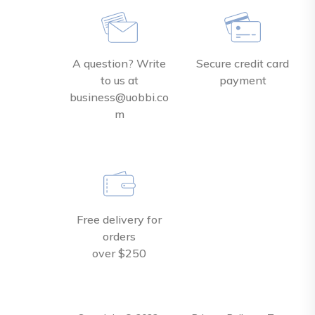
A question? Write
Secure credit card
to us at
payment
business@uobbi.co
m
Free delivery for
orders
over $250