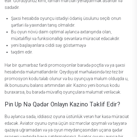
edir. Gördüyünüz kimi, idman mərcləri yerləşdirmək asandır və
sadədir.
Şəxsi hesabda oyunçu istədiyi ödəniş üsulunu seçib onun
şərtləri ilə yaxından tanış olmalıdır.
Bu oyun növü daim optimal əyləncə axtarışında olan,
müxtəlifliyi və funksionallığı sevənlərə müraciət edəcəkdir.
yeni başlayanlara ciddi səy göstərməyə
təqdim edir.
Hər bir qumarbaz fərdi promosyonlar barədə poçtla və ya şəxsi
hesabında məlumatlandırılır. Qeydiyyat mərhələsində tez-tez bir
promosyon kodu tələb olunur və bu oyunçuya məlum olduqda u,
ilk bonusunu balans artımından alır. Kazino yeni bonus kodu
buraxarsa, bu barədə müvafiq oyunçulara məlumat veriləcək.
Pin Up Nə Qədər Onlayn Kazino Təklif Edir?
Bu əyləncə sadə, iddiasız oyuna üstünlük verən hər kəsə müraciət
edəcək. Aviator oyunu oyna üçün siz mərclər qoymalı və təyyarə
qəzaya uğramadan və ya oyun meydançasından uçana qədər
prosesi vaxtında başa çatdırmalısınız. Aviator oyunu ayrıca bir