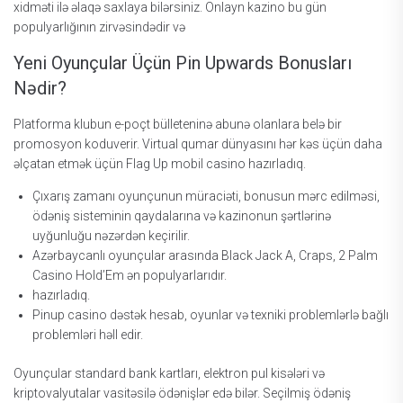
xidməti ilə əlaqə saxlaya bilərsiniz. Onlayn kazino bu gün
populyarlığının zirvəsindədir və
Yeni Oyunçular Üçün Pin Upwards Bonusları
Nədir?
Platforma klubun e-poçt bülleteninə abunə olanlara belə bir
promosyon koduverir. Virtual qumar dünyasını hər kəs üçün daha
əlçatan etmək üçün Flag Up mobil casino hazırladıq.
Çıxarış zamanı oyunçunun müraciəti, bonusun mərc edilməsi,
ödəniş sisteminin qaydalarına və kazinonun şərtlərinə
uyğunluğu nəzərdən keçirilir.
Azərbaycanlı oyunçular arasında Black Jack A, Craps, 2 Palm
Casino Hold’Em ən populyarlarıdır.
hazırladıq.
Pinup casino dəstək hesab, oyunlar və texniki problemlərlə bağlı
problemləri həll edir.
Oyunçular standard bank kartları, elektron pul kisələri və
kriptovalyutalar vasitəsilə ödənişlər edə bilər. Seçilmiş ödəniş