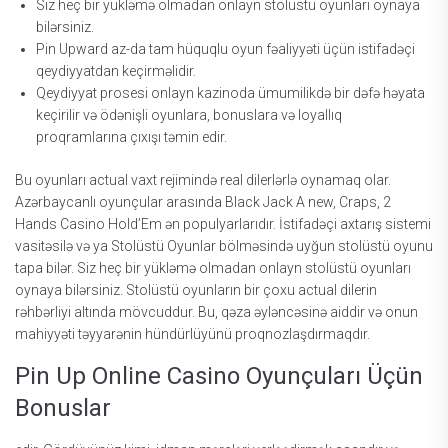
Siz heç bir yükləmə olmadan onlayn stolüstü oyunları oynaya
bilərsiniz.
Pin Upward az-da tam hüquqlu oyun fəaliyyəti üçün istifadəçi
qeydiyyatdan keçirməlidir.
Qeydiyyat prosesi onlayn kazinoda ümumilikdə bir dəfə həyata
keçirilir və ödənişli oyunlara, bonuslara və loyallıq
proqramlarına çıxışı təmin edir.
Bu oyunları actual vaxt rejimində real dilerlərlə oynamaq olar.
Azərbaycanlı oyunçular arasında Black Jack A new, Craps, 2
Hands Casino Hold’Em ən populyarlarıdır. İstifadəçi axtarış sistemi
vasitəsilə və ya Stolüstü Oyunlar bölməsində uyğun stolüstü oyunu
tapa bilər. Siz heç bir yükləmə olmadan onlayn stolüstü oyunları
oynaya bilərsiniz. Stolüstü oyunların bir çoxu actual dilerin
rəhbərliyi altında mövcuddur. Bu, qəza əyləncəsinə aiddir və onun
mahiyyəti təyyarənin hündürlüyünü proqnozlaşdırmaqdır.
Pin Up Online Casino Oyunçuları Üçün
Bonuslar