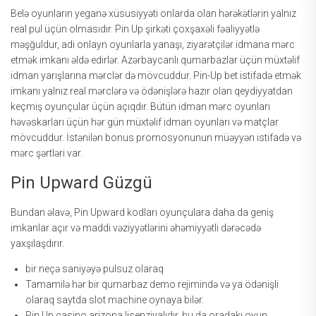
Belə oyunların yeganə xüsusiyyəti onlarda olan hərəkətlərin yalnız
real pul üçün olmasıdır. Pin Up şirkəti çoxşaxəli fəaliyyətlə
məşğuldur, adi onlayn oyunlarla yanaşı, ziyarətçilər idmana mərc
etmək imkanı əldə edirlər. Azərbaycanlı qumarbazlar üçün müxtəlif
idman yarışlarına mərclər də mövcuddur. Pin-Up bet istifadə etmək
imkanı yalnız real mərclərə və ödənişlərə hazır olan qeydiyyatdan
keçmiş oyunçular üçün açıqdır. Bütün idman mərc oyunları
həvəskarları üçün hər gün müxtəlif idman oyunları və matçlar
mövcuddur. İstənilən bonus promosyonunun müəyyən istifadə və
mərc şərtləri var.
Pin Upward Güzgü
Bundan əlavə, Pin Upward kodları oyunçulara daha da geniş
imkanlar açır və maddi vəziyyətlərini əhəmiyyətli dərəcədə
yaxşılaşdırır.
bir neçə saniyəyə pulsuz olaraq
Tamamilə hər bir qumarbaz demo rejimində və ya ödənişli
olaraq saytda slot machine oynaya bilər.
Pin Up casino arizona lisenziyalıdır, bu da oradakı oyun