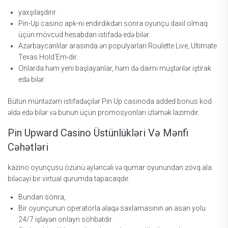
yaxşılaşdırır.
Pin-Up casino apk-ni endirdikdən sonra oyunçu daxil olmaq
üçün mövcud hesabdan istifadə edə bilər.
Azərbaycanlılar arasında ən populyarları Roulette Live, Ultimate
Texas Hold’Em-dir.
Onlarda həm yeni başlayanlar, həm də daimi müştərilər iştirak
edə bilər.
Bütün müntəzəm istifadəçilər Pin Up casinoda added bonus kod
əldə edə bilər və bunun üçün promosyonları izləmək lazımdır.
Pin Upward Casino Üstünlükləri Və Mənfi
Cəhətləri
kazino oyunçusu özünü əyləncəli və qumar oyunundan zövq ala
biləcəyi bir virtual qurumda tapacaqdır.
Bundan sonra,
Bir oyunçunun operatorla əlaqə saxlamasının ən asan yolu
24/7 işləyən onlayn söhbətdir.