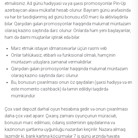
etməlisiniz. Ad günü hədiyyəsi və ya şəxsi promosyonlar Pin-Up
azerbaycan əlavə mükafat hesab olunur. Bayram günü ərəfəsində
və hər bir təsdiqlənmiş ad günü bonusu x50 mərc ilə aktivləşdirilə
bilər. Qarşıdan gələn promosyonlar haqqında məlumat müntəzəm
olaraq kazino saytında dərc olunur. Onlarda həm yeni başlayanlar,
həm də daimi müştərilər iştirak edə bilər.
Mərc etmək istəyən idmansevərlər üçün rəsmi veb
Onlar təhlükəsiz, etibarlı və funksional olmalı, həmçinin
müntəzəm uduşlara zəmanət verməlidirlər.
Qarşıdan gələn promosyonlar haqqında məlumat müntəzəm
olaraq kazino saytında dərc olunur.
Bu, bonusun çıxarılması onun öz qaydaları (şəxsi hədiyyə və en
este momento cashback) ilə təmin edildiyi təqdirdə
mümkündür.
Çox vaxt depozit dərhal oyun hesabına gedir və onun çıxarılması
daha çox vaxt aparır. Çıxarış zamanı oyunçunun müraciəti,
bonusun mərc edilməsi, ödəniş sisteminin qaydalarına və
kazinonun şərtlərinə uyğunluğu nəzərdən keçirilir. Nəzərə almaq
lazımdır ki, bank kartına köçürmələr 7 iş günü ərzində həyata