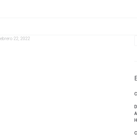
S
febrero 22, 2022
f
C
D
A
H
C