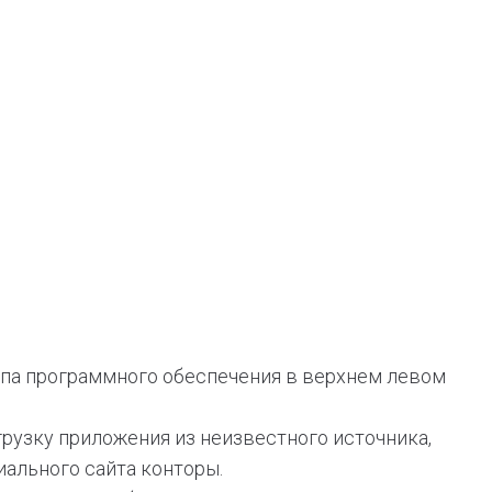
ипа программного обеспечения в верхнем левом
грузку приложения из неизвестного источника,
циального сайта конторы.