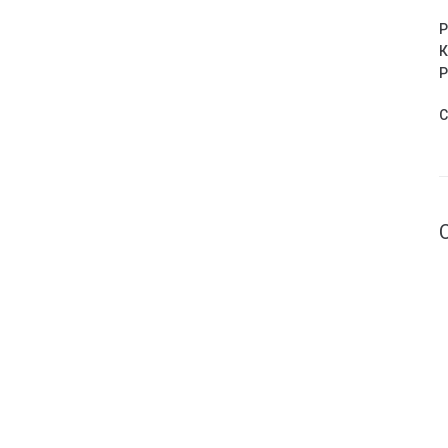
P
К
Р
C