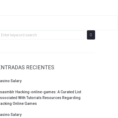
earch
or:
ENTRADAS RECIENTES
asino Salary
sasmblr Hacking-online-games: A Curated List
ssociated With Tutorials Resources Regarding
acking Online Games
asino Salary