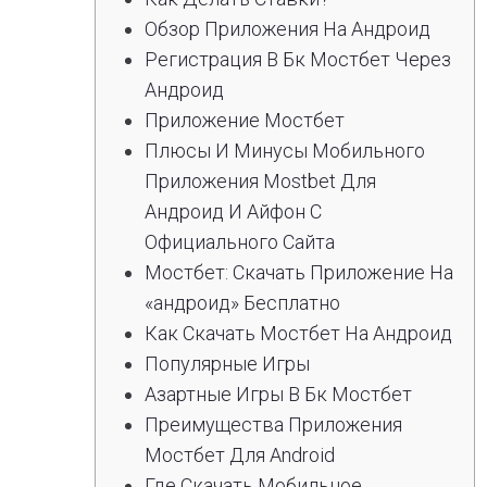
Обзор Приложения На Андроид
Регистрация В Бк Мостбет Через
Андроид
Приложение Мостбет
Плюсы И Минусы Мобильного
Приложения Mostbet Для
Андроид И Айфон С
Официального Сайта
Мостбет: Скачать Приложение На
«андроид» Бесплатно
Как Скачать Мостбет На Андроид
Популярные Игры
Азартные Игры В Бк Мостбет
Преимущества Приложения
Мостбет Для Android
Где Скачать Мобильное