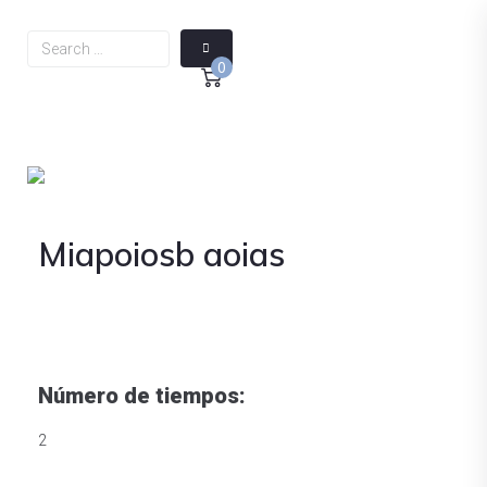
0
Miapoiosb aoias
Número de tiempos:
2